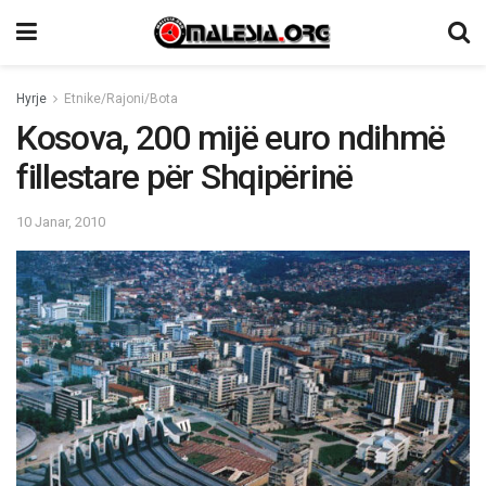
Hyrje
Etnike/Rajoni/Bota
Kosova, 200 mijë euro ndihmë
fillestare për Shqipërinë
10 Janar, 2010