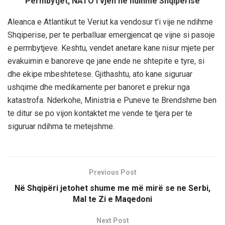
Permbytjet, NATO i vjen ne ndihme Shqiperise
Aleanca e Atlantikut te Veriut ka vendosur t’i vije ne ndihme
Shqiperise, per te perballuar emergjencat qe vijne si pasoje
e permbytjeve. Keshtu, vendet anetare kane nisur mjete per
evakuimin e banoreve qe jane ende ne shtepite e tyre, si
dhe ekipe mbeshtetese. Gjithashtu, ato kane siguruar
ushqime dhe medikamente per banoret e prekur nga
katastrofa. Nderkohe, Ministria e Puneve te Brendshme ben
te ditur se po vijon kontaktet me vende te tjera per te
siguruar ndihma te metejshme.
Previous Post
Në Shqipëri jetohet shume me më mirë se ne Serbi,
Mal te Zi e Maqedoni
Next Post