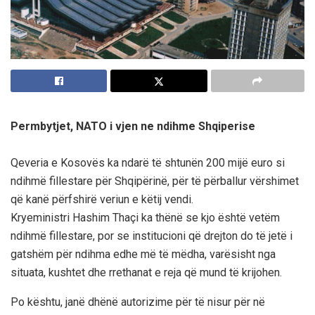
Permbytjet, NATO i vjen ne ndihme Shqiperise
Qeveria e Kosovës ka ndarë të shtunën 200 mijë euro si
ndihmë fillestare për Shqipërinë, për të përballur vërshimet
që kanë përfshirë veriun e këtij vendi.
Kryeministri Hashim Thaçi ka thënë se kjo është vetëm
ndihmë fillestare, por se institucioni që drejton do të jetë i
gatshëm për ndihma edhe më të mëdha, varësisht nga
situata, kushtet dhe rrethanat e reja që mund të krijohen.
Po kështu, janë dhënë autorizime për të nisur për në