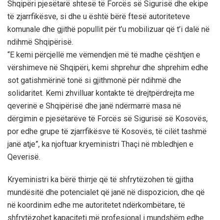
Shqipëri pjesëtarë shtesë të Forcës së Sigurisë dhe ekipe
të zjarrfikësve, si dhe u është bërë ftesë autoriteteve
komunale dhe gjithë popullit për t’u mobilizuar që t’i dalë në
ndihmë Shqipërisë.
“E kemi përcjellë me vëmendjen më të madhe çështjen e
vërshimeve në Shqipëri, kemi shprehur dhe shprehim edhe
sot gatishmërinë tonë si gjithmonë për ndihmë dhe
solidaritet. Kemi zhvilluar kontakte të drejtpërdrejta me
qeverinë e Shqipërisë dhe janë ndërmarrë masa në
dërgimin e pjesëtarëve të Forcës së Sigurisë së Kosovës,
por edhe grupe të zjarrfikësve të Kosovës, të cilët tashmë
janë atje”, ka njoftuar kryeministri Thaçi në mbledhjen e
Qeverisë.
Kryeministri ka bërë thirrje që të shfrytëzohen të gjitha
mundësitë dhe potencialet që janë në dispozicion, dhe që
në koordinim edhe me autoritetet ndërkombëtare, të
shfrytëzohet kapaciteti më profesional i mundshëm edhe