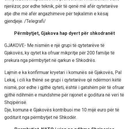
njerëzor, por edhe teknik, për të qenë më afër qytetarëve
atje dhe më afër angazhimeve për tejkalimin e kësaj
gjendjeje. /Telegrafi/
Përmbytjet, Gjakova hap dyert për shkodranët
GJAKOVE- Me nismën e një grupi të qytetarëve të
Gjakovës, ky qytet ka ofruar mikpritje për 200 familje të
prekura nga përmbytjet në qarkun e Shkodrës.
Lajmin e ka konfirmuar kryetari i komunës së Gjakovës, Pal
Lekaj, i cili ka thënë se grupi i qytetarëve që ndërmori këtë
nismë, por edhe i gjithë qyteti, është i gatshëm për të ofruar
gjithë ndihmën e mundshme për rajonet e goditura në veri të
Shqipërisë.
Dje, komuna e Gjakovës kontribuoi me 10 mijë euro për të
goditurit nga përmbytjet në Shkodër.