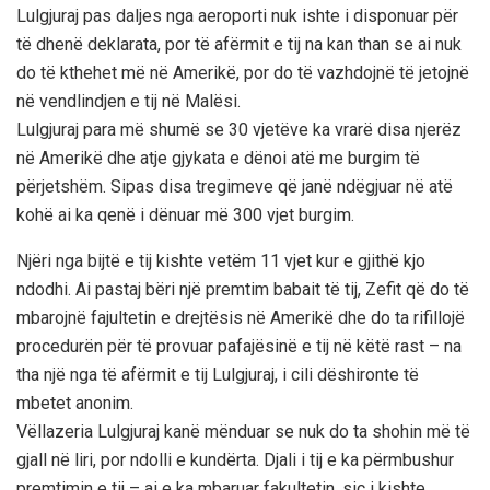
Lulgjuraj pas daljes nga aeroporti nuk ishte i disponuar për
të dhenë deklarata, por të afërmit e tij na kan than se ai nuk
do të kthehet më në Amerikë, por do të vazhdojnë të jetojnë
në vendlindjen e tij në Malësi.
Lulgjuraj para më shumë se 30 vjetëve ka vrarë disa njerëz
në Amerikë dhe atje gjykata e dënoi atë me burgim të
përjetshëm. Sipas disa tregimeve që janë ndëgjuar në atë
kohë ai ka qenë i dënuar më 300 vjet burgim.
Njëri nga bijtë e tij kishte vetëm 11 vjet kur e gjithë kjo
ndodhi. Ai pastaj bëri një premtim babait të tij, Zefit që do të
mbarojnë fajultetin e drejtësis në Amerikë dhe do ta rifillojë
procedurën për të provuar pafajësinë e tij në këtë rast – na
tha një nga të afërmit e tij Lulgjuraj, i cili dëshironte të
mbetet anonim.
Vëllazeria Lulgjuraj kanë mënduar se nuk do ta shohin më të
gjall në liri, por ndolli e kundërta. Djali i tij e ka përmbushur
premtimin e tij – ai e ka mbaruar fakultetin, siç i kishte