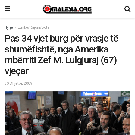
Hyrje
Etnike/Rajoni/Bota
Pas 34 vjet burg për vrasje të
shumëfishtë, nga Amerika
mbërriti Zef M. Lulgjuraj (67)
vjeçar
30 Dhjetor, 2009