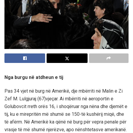
Nga burgu në atdheun e tij
Pas 34 vjet në burg në Amerikë, dje mbërriti në Malin e Zi
Zef M. Lulgjuraj (67)vjeçar. Ai mbërriti në aeroportin e
Golubovcit rreth orës 16, i shoqëruar nga nëna dhe djemët e
tij, ku e mirepritën më shumë se 150-të kushërij miqë, dhe
të afërm. Në Amerikë ka qënë në burg për vepra penale për
vrasje të më shumë njerëzve, apo nënshtetasve amerikanë.