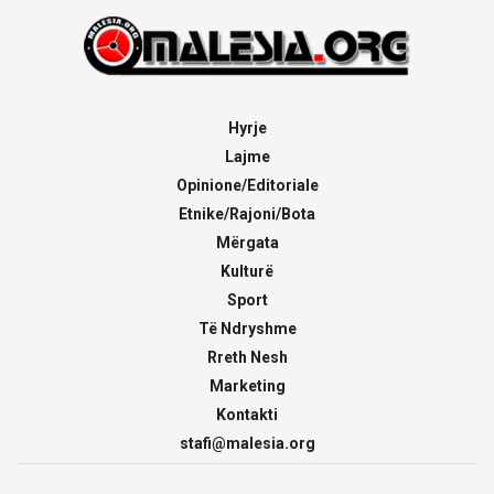
Hyrje
Lajme
Opinione/Editoriale
Etnike/Rajoni/Bota
Mërgata
Kulturë
Sport
Të Ndryshme
Rreth Nesh
Marketing
Kontakti
stafi@malesia.org