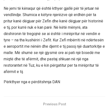
Ne jemi të kënaqur që është kthyer gjallë për të jetuar në
vendlindje. Shumica e këtyre njerëzve që erdhën për ta
pritur kanë dëgjuar për Zefin dhe kanë dëgjuar për historinë
e tij, por kurrë nuk e kan parë. Në këtë mënyrë, ata
dëshironin të tregojnë se ai është i mirëpritur në vendin e
tyre – na tha kushëriri i Zefit. Kur Zefi mbërriti në ndërtesën
e aeroportit me nënën dhe djemt e tij pasoj një duartorkitje e
malle. Më shumë se një gjysmë ore ai pati një bisedë me
miqtë dhe të afërmit, dhe pastaj shkuan në një nga
restorantet në Tuz, ku e kin përgatitur per ta mirëpritur të
afërmit e tij.
Përkthyer nga e përditshmja DAN
Previous Post