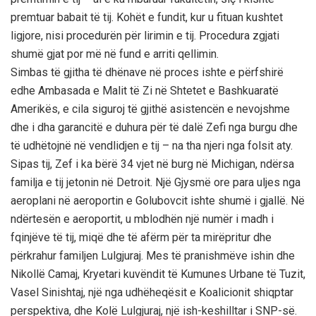
premtuar babait të tij. Kohët e fundit, kur u fituan kushtet
ligjore, nisi procedurën për lirimin e tij. Procedura zgjati
shumë gjat por më në fund e arriti qellimin.
Simbas të gjitha të dhënave në proces ishte e përfshirë
edhe Ambasada e Malit të Zi në Shtetet e Bashkuaratë
Amerikës, e cila siguroj të gjithë asistencën e nevojshme
dhe i dha garancitë e duhura për të dalë Zefi nga burgu dhe
të udhëtojnë në vendlidjen e tij – na tha njeri nga folsit aty.
Sipas tij, Zef i ka bërë 34 vjet në burg në Michigan, ndërsa
familja e tij jetonin në Detroit. Një Gjysmë ore para uljes nga
aeroplani në aeroportin e Golubovcit ishte shumë i gjallë. Në
ndërtesën e aeroportit, u mblodhën një numër i madh i
fqinjëve të tij, miqë dhe të afërm për ta mirëpritur dhe
përkrahur familjen Lulgjuraj. Mes të pranishmëve ishin dhe
Nikollë Camaj, Kryetari kuvëndit të Kumunes Urbane të Tuzit,
Vasel Sinishtaj, një nga udhëheqësit e Koalicionit shiqptar
perspektiva, dhe Kolë Lulgjuraj, një ish-keshilltar i SNP-së.