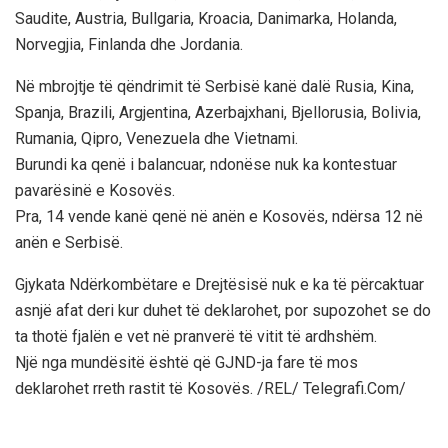
Saudite, Austria, Bullgaria, Kroacia, Danimarka, Holanda,
Norvegjia, Finlanda dhe Jordania.
Në mbrojtje të qëndrimit të Serbisë kanë dalë Rusia, Kina,
Spanja, Brazili, Argjentina, Azerbajxhani, Bjellorusia, Bolivia,
Rumania, Qipro, Venezuela dhe Vietnami.
Burundi ka qenë i balancuar, ndonëse nuk ka kontestuar
pavarësinë e Kosovës.
Pra, 14 vende kanë qenë në anën e Kosovës, ndërsa 12 në
anën e Serbisë.
Gjykata Ndërkombëtare e Drejtësisë nuk e ka të përcaktuar
asnjë afat deri kur duhet të deklarohet, por supozohet se do
ta thotë fjalën e vet në pranverë të vitit të ardhshëm.
Një nga mundësitë është që GJND-ja fare të mos
deklarohet rreth rastit të Kosovës. /REL/ Telegrafi.Com/