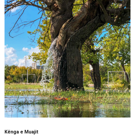
Kënga e Muajit