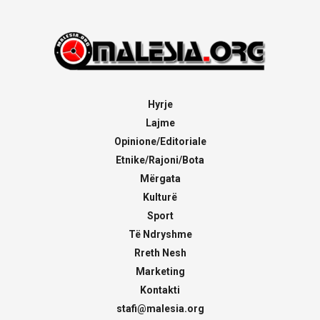
Hyrje
Lajme
Opinione/Editoriale
Etnike/Rajoni/Bota
Mërgata
Kulturë
Sport
Të Ndryshme
Rreth Nesh
Marketing
Kontakti
stafi@malesia.org