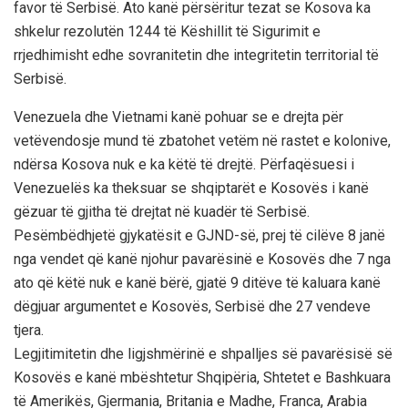
favor të Serbisë. Ato kanë përsëritur tezat se Kosova ka
shkelur rezolutën 1244 të Këshillit të Sigurimit e
rrjedhimisht edhe sovranitetin dhe integritetin territorial të
Serbisë.
Venezuela dhe Vietnami kanë pohuar se e drejta për
vetëvendosje mund të zbatohet vetëm në rastet e kolonive,
ndërsa Kosova nuk e ka këtë të drejtë. Përfaqësuesi i
Venezuelës ka theksuar se shqiptarët e Kosovës i kanë
gëzuar të gjitha të drejtat në kuadër të Serbisë.
Pesëmbëdhjetë gjykatësit e GJND-së, prej të cilëve 8 janë
nga vendet që kanë njohur pavarësinë e Kosovës dhe 7 nga
ato që këtë nuk e kanë bërë, gjatë 9 ditëve të kaluara kanë
dëgjuar argumentet e Kosovës, Serbisë dhe 27 vendeve
tjera.
Legjitimitetin dhe ligjshmërinë e shpalljes së pavarësisë së
Kosovës e kanë mbështetur Shqipëria, Shtetet e Bashkuara
të Amerikës, Gjermania, Britania e Madhe, Franca, Arabia