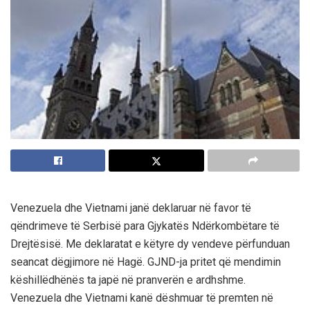
Venezuela dhe Vietnami janë deklaruar në favor të
qëndrimeve të Serbisë para Gjykatës Ndërkombëtare të
Drejtësisë. Me deklaratat e këtyre dy vendeve përfunduan
seancat dëgjimore në Hagë. GJND-ja pritet që mendimin
këshillëdhënës ta japë në pranverën e ardhshme.
Venezuela dhe Vietnami kanë dëshmuar të premten në