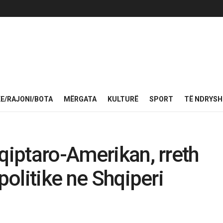
KE/RAJONI/BOTA
MËRGATA
KULTURË
SPORT
TË NDRYS
hqiptaro-Amerikan, rreth
politike ne Shqiperi