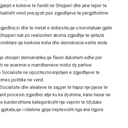
arjet e koheve te fundit ne Shqiperi dhe jane teper te
ktualisht vend yne,qysh pas zgjedhjeve te pergjithshme
gjedhor,si dhe te metat e dobesite,qe u konstatuan gjate
Shqiperi nuk po realizohen akoma zgjedhje te qeta,te
rkombtare qe kerkone koha dhe demokracia eshte ende
nje shoqeri demokratike,qe flasin dukshem edhe per
jti ne acarimin e marrdhenieve midis dy partive
 Socialiste ne opozite,mosnjohjen e zgjedhjeve te
limes politike ne vend.
ocialiste dhe aleateve te saj,per te hapur nje pjese te
rent procesin zgjedhor atje ku ka dyshime, kane hasur ne
e kundershtone kategorikisht nje veprim te till,duke
 gjykate,qe i ndalone gjoja rreptesisht nga ana ligjore