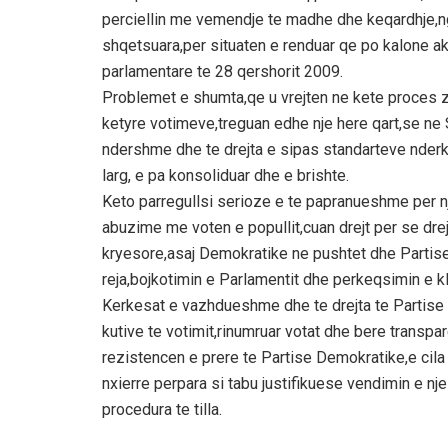
perciellin me vemendje te madhe dhe keqardhje,ngj
shqetsuara,per situaten e renduar qe po kalone a
parlamentare te 28 qershorit 2009.
Problemet e shumta,qe u vrejten ne kete proces z
ketyre votimeve,treguan edhe nje here qart,se ne 
ndershme dhe te drejta e sipas standarteve nde
larg, e pa konsoliduar dhe e brishte.
Keto parregullsi serioze e te papranueshme per 
abuzime me voten e popullit,cuan drejt per se dre
kryesore,asaj Demokratike ne pushtet dhe Partise
reja,bojkotimin e Parlamentit dhe perkeqsimin e k
Kerkesat e vazhdueshme dhe te drejta te Partise S
kutive te votimit,rinumruar votat dhe bere transpa
rezistencen e prere te Partise Demokratike,e cila 
nxierre perpara si tabu justifikuese vendimin e nje
procedura te tilla.