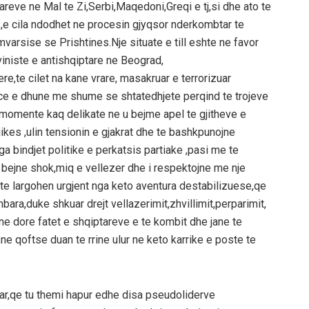
areve ne Mal te Zi,Serbi,Maqedoni,Greqi e tj,si dhe ato te
,e cila ndodhet ne procesin gjyqsor nderkombtar te
arsise se Prishtines.Nje situate e till eshte ne favor
iniste e antishqiptare ne Beograd,
e,te cilet na kane vrare, masakruar e terrorizuar
ce e dhune me shume se shtatedhjete perqind te trojeve
momente kaq delikate ne u bejme apel te gjitheve e
gjikes ,ulin tensionin e gjakrat dhe te bashkpunojne
a bindjet politike e perkatsis partiake ,pasi me te
t,i bejne shok,miq e vellezer dhe i respektojne me nje
te largohen urgjent nga keto aventura destabilizuese,qe
ara,duke shkuar drejt vellazerimit,zhvillimit,perparimit,
e dore fatet e shqiptareve e te kombit dhe jane te
ne qoftse duan te rrine ulur ne keto karrike e poste te
tar,qe tu themi hapur edhe disa pseudoliderve