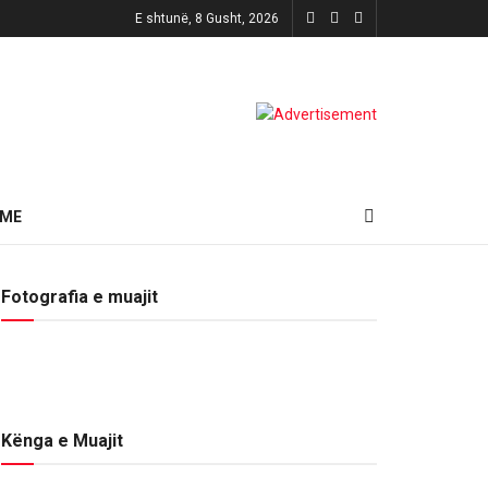
E shtunë, 8 Gusht, 2026
HME
Fotografia e muajit
Kënga e Muajit