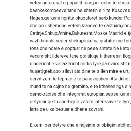
vetem interesat e popullit tone,por edhe te shqipt
bashkekombesve tane ne shtetin e ri te Kosoves 
Hages,qe kane ngritur okupatoret serb kunder Pamv
dhe po i sherbene vetem klaneve te caktuara,shov
Cetinje,Shkup,Athine,Bukuresht,Moske,Madrid e tjer
vazhdimisht neper shekuj,duke na grabitur me for
tona dhe ndare e coptuar ne pese shtete.Ne keto 
vecanrisht lidereve tane politik,qe ti therresin llo
sinqerisht e vellazerisht midis tyre,pamvarsisht ng
huajet(grek,apo sllav) ata dine te sillen mire e ur
servilizem te tepruar e te panevojshem.Ata duhet 
mund te na cojne ne gremine, e te kthehen nga e mb
demokracise dhe integrimit europian,sepse kane n
detyruar qe tu sherbejne vetem interesave te tyre,
larta qe u ka besuar e dhene sovrani.
E kemi per detyre dhe e ndjejme si obligim atdhe