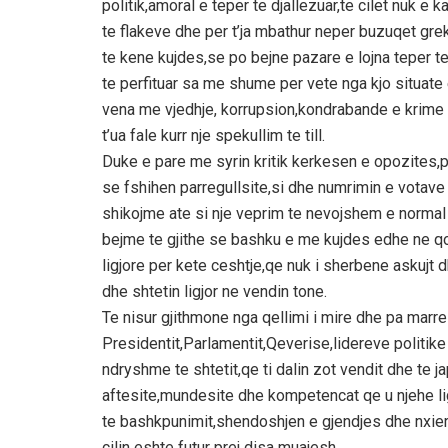
politik,amoral e teper te djallezuar,te cilet nuk e 
te flakeve dhe per t’ja mbathur neper buzuqet gr
te kene kujdes,se po bejne pazare e lojna teper t
te perfituar sa me shume per vete nga kjo situate 
vena me vjedhje, korrupsion,kondrabande e krime te t
t’ua fale kurr nje spekullim te till.
Duke e pare me syrin kritik kerkesen e opozites,pe
se fshihen parregullsite,si dhe numrimin e votave t
shikojme ate si nje veprim te nevojshem e normal 
bejme te gjithe se bashku e me kujdes edhe ne qo
ligjore per kete ceshtje,qe nuk i sherbene askujt
dhe shtetin ligjor ne vendin tone.
Te nisur gjithmone nga qellimi i mire dhe pa marre 
Presidentit,Parlamentit,Qeverise,lidereve politike
ndryshme te shtetit,qe ti dalin zot vendit dhe te j
aftesite,mundesite dhe kompetencat qe u njehe lig
te bashkpunimit,shendoshjen e gjendjes dhe nxierri
cilin eshte futur prej disa muajesh.