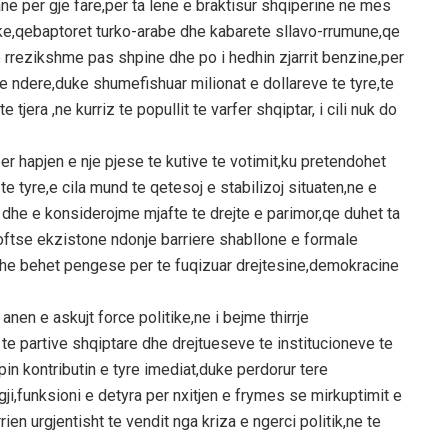
kane per gje fare,per ta lene e braktisur shqiperine ne mes
eke,qebaptoret turko-arabe dhe kabarete sllavo-rrumune,qe
e rrezikshme pas shpine dhe po i hedhin zjarrit benzine,per
e ndere,duke shumefishuar milionat e dollareve te tyre,te
jera ,ne kurriz te popullit te varfer shqiptar, i cili nuk do
r hapjen e nje pjese te kutive te votimit,ku pretendohet
e tyre,e cila mund te qetesoj e stabilizoj situaten,ne e
dhe e konsiderojme mjafte te drejte e parimor,qe duhet ta
ftse ekzistone ndonje barriere shabllone e formale
 dhe behet pengese per te fuqizuar drejtesine,demokracine
anen e askujt force politike,ne i bejme thirrje
 te partive shqiptare dhe drejtueseve te institucioneve te
apin kontributin e tyre imediat,duke perdorur tere
ji,funksioni e detyra per nxitjen e frymes se mirkuptimit e
en urgjentisht te vendit nga kriza e ngerci politik,ne te