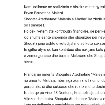
Kemi ndihmue ne realizimin e binjakzimit te qyteti
Bryan Barnett ne Malesi.
Shoqata Atedhetare”Malesia e Madhe” ka zhvillue
po i paraqes.
Po ceki vetem ate kontributin financiare, qe per ke
kjo shume eshte shpernda dhe shpenzue per nevoj
Shoqata jone eshte e vetedijshme se kete sukses 
te gjithe atyre qe kan kontribue dhe nuk jane ketu
e zemergjersise dhe bujaris Malesore dhe Shqipta
nevoj.
Prandaj ne emer te Shoqates Atedhetare “Malesia
ne emer te Malesis mbar, nga zemra iu falemendero
personale, si dhe suksese dhe realizime te deshi
festat qe po vine: 28 Nentorin, Krishtelindjet dhe V
Vllezer dhe motra, Shoqata Atedhetare “Malesia e 
kete vazhdimsin e perpjekjeve per permirsimin dh