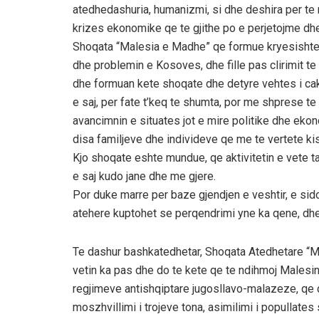
atedhedashuria, humanizmi, si dhe deshira per te
krizes ekonomike qe te gjithe po e perjetojme dhe
Shoqata “Malesia e Madhe” qe formue kryesishte ng
dhe problemin e Kosoves, dhe fille pas clirimit te
dhe formuan kete shoqate dhe detyre vehtes i ca
e saj, per fate t’keq te shumta, por me shprese 
avancimnin e situates jot e mire politike dhe ekon
disa familjeve dhe individeve qe me te vertete ki
Kjo shoqate eshte mundue, qe aktivitetin e vete ta s
e saj kudo jane dhe me gjere.
Por duke marre per baze gjendjen e veshtir, e si
atehere kuptohet se perqendrimi yne ka qene, dhe 
Te dashur bashkatedhetar, Shoqata Atedhetare “Ma
vetin ka pas dhe do te kete qe te ndihmoj Malesi
regjimeve antishqiptare jugosllavo-malazeze, qe q
moszhvillimi i trojeve tona, asimilimi i popullates