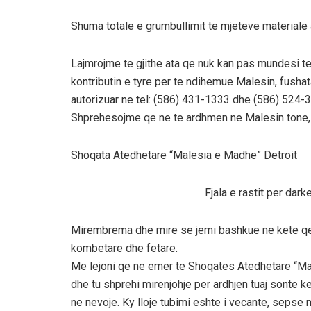
Shuma totale e grumbullimit te mjeteve materiale ar
Lajmrojme te gjithe ata qe nuk kan pas mundesi te
kontributin e tyre per te ndihemue Malesin, fush
autorizuar ne tel: (586) 431-1333 dhe (586) 524-
Shprehesojme qe ne te ardhmen ne Malesin tone, 
Shoqata Atedhetare “Malesia e Madhe” Detroit
Fjala e rastit per dark
Mirembrema dhe mire se jemi bashkue ne kete qe
kombetare dhe fetare.
Me lejoni qe ne emer te Shoqates Atedhetare “Male
dhe tu shprehi mirenjohje per ardhjen tuaj sonte k
ne nevoje. Ky lloje tubimi eshte i vecante, sepse