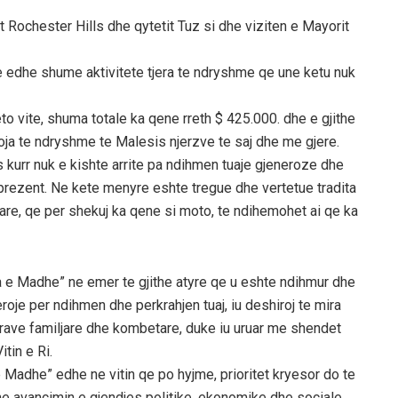
t Rochester Hills dhe qytetit Tuz si dhe viziten e Mayorit
 edhe shume aktivitete tjera te ndryshme qe une ketu nuk
to vite, shuma totale ka qene rreth $ 425.000. dhe e gjithe
a te ndryshme te Malesis njerzve te saj dhe me gjere.
kurr nuk e kishte arrite pa ndihmen tuaje gjeneroze dhe
 prezent. Ne kete menyre eshte tregue dhe vertetue tradita
re, qe per shekuj ka qene si moto, te ndihemohet ai qe ka
 e Madhe” ne emer te gjithe atyre qe u eshte ndihmur dhe
je per ndihmen dhe perkrahjen tuaj, iu deshiroj te mira
rave familjare dhe kombetare, duke iu uruar me shendet
itin e Ri.
Madhe” edhe ne vitin qe po hyjme, prioritet kryesor do te
e avancimin e gjendjes politike, ekonomike dhe sociale