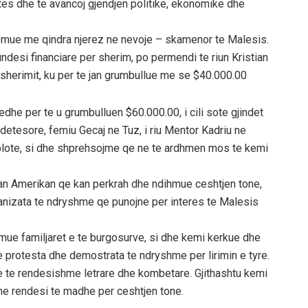
tes dhe te avancoj gjendjen politike, ekonomike dhe
emue me qindra njerez ne nevoje – skamenor te Malesis.
desi financiare per sherim, po permendi te riun Kristian
sherimit, ku per te jan grumbullue me se $40.000.00
dhe per te u grumbulluen $60.000.00, i cili sote gjindet
etesore, femiu Gecaj ne Tuz, i riu Mentor Kadriu ne
e plote, si dhe shprehsojme qe ne te ardhmen mos te kemi
n Amerikan qe kan perkrah dhe ndihmue ceshtjen tone,
anizata te ndryshme qe punojne per interes te Malesis
e familjaret e te burgosurve, si dhe kemi kerkue dhe
 protesta dhe demostrata te ndryshme per lirimin e tyre.
te rendesishme letrare dhe kombetare. Gjithashtu kemi
e rendesi te madhe per ceshtjen tone.