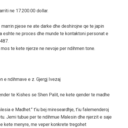
riti ne 17.200.00 dollar.
 marrin pjese ne ate darke dhe deshirojne qe te japin
ata eshte ne proces dhe munde te kontaktoni personat e
3487.
mos te kete njerze ne nevoje per ndihmen tone.
en e ndihmave e z. Gjergj Ivezaj
nder te Kishes se Shen Palit, ne kete qender te madhe
sia e Madhet.” t’iu bej mireseardhje, t’iu falemenderoj
etu. Jemi tubue per te ndihmue Malesin dhe njerzit e saje
 ne kete menyre, me veper konkrete tregohet