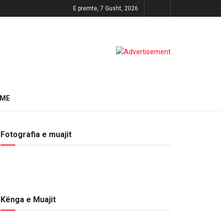
E premte, 7 Gusht, 2026
HME
Fotografia e muajit
Kënga e Muajit