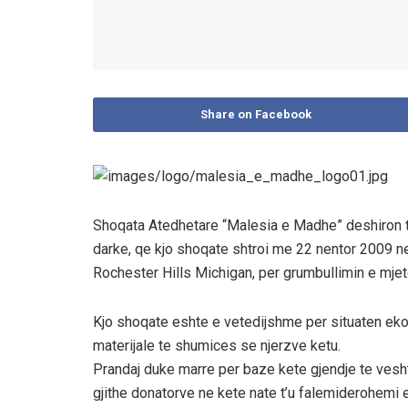
Share on Facebook
Shoqata Atedhetare “Malesia e Madhe” deshiron te 
darke, qe kjo shoqate shtroi me 22 nentor 2009 ne 
Rochester Hills Michigan, per grumbullimin e mjet
Kjo shoqate eshte e vetedijshme per situaten eko
materijale te shumices se njerzve ketu.
Prandaj duke marre per baze kete gjendje te ves
gjithe donatorve ne kete nate t’u falemiderohem