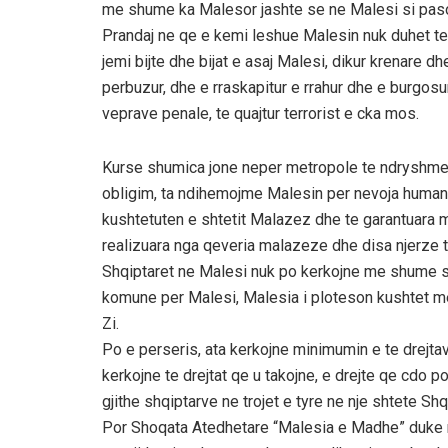
me shume ka Malesor jashte se ne Malesi si pasoj
Prandaj ne qe e kemi leshue Malesin nuk duhet te 
jemi bijte dhe bijat e asaj Malesi, dikur krenare d
perbuzur, dhe e rraskapitur e rrahur dhe e burgosur
veprave penale, te quajtur terrorist e cka mos.
Kurse shumica jone neper metropole te ndryshme
obligim, ta ndihemojme Malesin per nevoja humani
kushtetuten e shtetit Malazez dhe te garantuara 
realizuara nga qeveria malazeze dhe disa njerze t
Shqiptaret ne Malesi nuk po kerkojne me shume se
komune per Malesi, Malesia i ploteson kushtet me
Zi.
Po e perseris, ata kerkojne minimumin e te drejtav
kerkojne te drejtat qe u takojne, e drejte qe cdo p
gjithe shqiptarve ne trojet e tyre ne nje shtete Shqi
Por Shoqata Atedhetare “Malesia e Madhe” duke ma