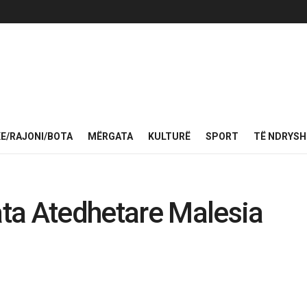
KE/RAJONI/BOTA
MËRGATA
KULTURË
SPORT
TË NDRYS
ta Atedhetare Malesia