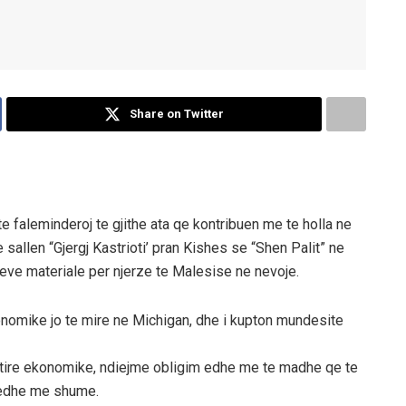
Share on Twitter
faleminderoj te gjithe ata qe kontribuen me te holla ne
sallen “Gjergj Kastrioti’ pran Kishes se “Shen Palit” ne
eve materiale per njerze te Malesise ne nevoje.
nomike jo te mire ne Michigan, dhe i kupton mundesite
htire ekonomike, ndiejme obligim edhe me te madhe qe te
i edhe me shume.