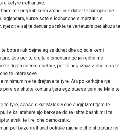
 e ketyre rrethanave.
harrojme prej kah kemi ardhe, nuk duhet te harrojme se
he legjendare, kurse sote e lodhur dhe e merzitur, e
, njerzit e saj te denuar pa fakte te vertetuara per akuza te
 te botes nuk bejme aq sa duhet dhe aq sa e kemi
tare, apo per te drejta elementare qe jan edhe me
me te drejta nderkombetare, por te neglizhuara dhe mos te
one te intereseve.
 minimumin e te drejtave te tyre. Ata po kerkojne nje
 pare se shtate komuna tjera egzistuese tjera ne Male te
e te tyre, sepse sikur Malesia dhe shqiptaret tjere te
opull e ka, atehere ajo kerkese do te ishte bashkimi i te
ptar etnik, te lire, dhe demokratik.
rr per baze rrethanat politike rajonale dhe shqiptare ne