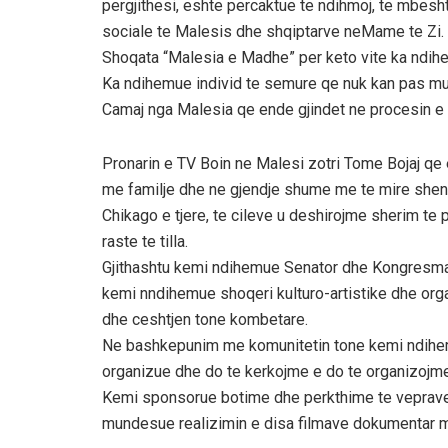
pergjithesi, eshte percaktue te ndihmoj, te mbesh
sociale te Malesis dhe shqiptarve neMame te Zi.
Shoqata “Malesia e Madhe” per keto vite ka ndih
Ka ndihemue individ te semure qe nuk kan pas mun
Camaj nga Malesia qe ende gjindet ne procesin e 
Pronarin e TV Boin ne Malesi zotri Tome Bojaj qe e
me familje dhe ne gjendje shume me te mire shend
Chikago e tjere, te cileve u deshirojme sherim t
raste te tilla.
Gjithashtu kemi ndihemue Senator dhe Kongresma
kemi nndihemue shoqeri kulturo-artistike dhe org
dhe ceshtjen tone kombetare.
Ne bashkepunim me komunitetin tone kemi ndihemu
organizue dhe do te kerkojme e do te organizojme
Kemi sponsorue botime dhe perkthime te veprave 
mundesue realizimin e disa filmave dokumentar m