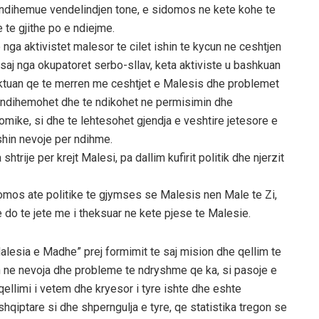
 ndihemue vendelindjen tone, e sidomos ne kete kohe te
 te gjithe po e ndiejme.
a aktivistet malesor te cilet ishin te kycun ne ceshtjen
 saj nga okupatoret serbo-sllav, keta aktiviste u bashkuan
ktuan qe te merren me ceshtjet e Malesis dhe problemet
te ndihemohet dhe te ndikohet ne permisimin dhe
omike, si dhe te lehtesohet gjendja e veshtire jetesore e
shin nevoje per ndihme.
htrije per krejt Malesi, pa dallim kufirit politik dhe njerzit
domos ate politike te gjymses se Malesis nen Male te Zi,
do te jete me i theksuar ne kete pjese te Malesie.
lesia e Madhe” prej formimit te saj mision dhe qellim te
n ne nevoja dhe probleme te ndryshme qe ka, si pasoje e
ellimi i vetem dhe kryesor i tyre ishte dhe eshte
 shqiptare si dhe shperngulja e tyre, qe statistika tregon se