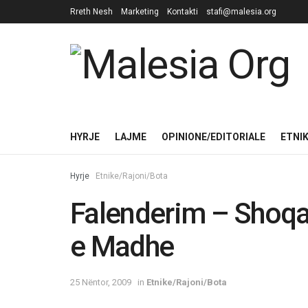
Rreth Nesh
Marketing
Kontakti
stafi@malesia.org
HYRJE
LAJME
OPINIONE/EDITORIALE
ETNI
Hyrje
Etnike/Rajoni/Bota
Falenderim – Shoqa
e Madhe
25 Nëntor, 2009
in
Etnike/Rajoni/Bota