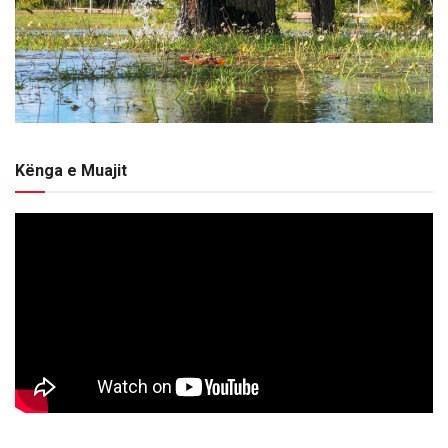
Kënga e Muajit