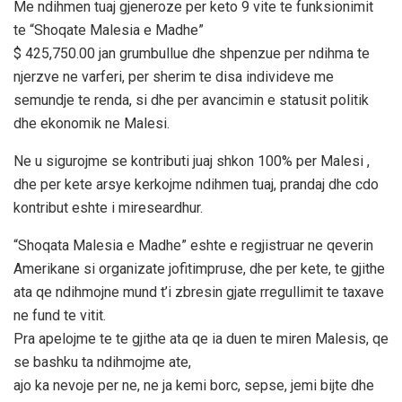
Me ndihmen tuaj gjeneroze per keto 9 vite te funksionimit
te “Shoqate Malesia e Madhe”
$ 425,750.00 jan grumbullue dhe shpenzue per ndihma te
njerzve ne varferi, per sherim te disa individeve me
semundje te renda, si dhe per avancimin e statusit politik
dhe ekonomik ne Malesi.
Ne u sigurojme se kontributi juaj shkon 100% per Malesi ,
dhe per kete arsye kerkojme ndihmen tuaj, prandaj dhe cdo
kontribut eshte i mireseardhur.
“Shoqata Malesia e Madhe” eshte e regjistruar ne qeverin
Amerikane si organizate jofitimpruse, dhe per kete, te gjithe
ata qe ndihmojne mund t’i zbresin gjate rregullimit te taxave
ne fund te vitit.
Pra apelojme te te gjithe ata qe ia duen te miren Malesis, qe
se bashku ta ndihmojme ate,
ajo ka nevoje per ne, ne ja kemi borc, sepse, jemi bijte dhe