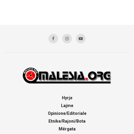
Hyrje
Lajme
Opinione/Editoriale
Etnike/Rajoni/Bota
Mërgata