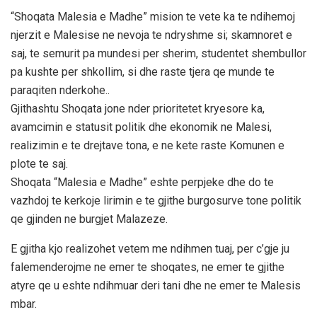
“Shoqata Malesia e Madhe” mision te vete ka te ndihemoj
njerzit e Malesise ne nevoja te ndryshme si; skamnoret e
saj, te semurit pa mundesi per sherim, studentet shembullor
pa kushte per shkollim, si dhe raste tjera qe munde te
paraqiten nderkohe..
Gjithashtu Shoqata jone nder prioritetet kryesore ka,
avamcimin e statusit politik dhe ekonomik ne Malesi,
realizimin e te drejtave tona, e ne kete raste Komunen e
plote te saj.
Shoqata “Malesia e Madhe” eshte perpjeke dhe do te
vazhdoj te kerkoje lirimin e te gjithe burgosurve tone politik
qe gjinden ne burgjet Malazeze.
E gjitha kjo realizohet vetem me ndihmen tuaj, per c’gje ju
falemenderojme ne emer te shoqates, ne emer te gjithe
atyre qe u eshte ndihmuar deri tani dhe ne emer te Malesis
mbar.