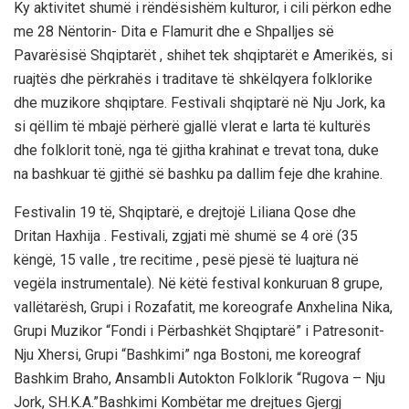
Ky aktivitet shumë i rëndësishëm kulturor, i cili përkon edhe
me 28 Nëntorin- Dita e Flamurit dhe e Shpalljes së
Pavarësisë Shqiptarët , shihet tek shqiptarët e Amerikës, si
ruajtës dhe përkrahës i traditave të shkëlqyera folklorike
dhe muzikore shqiptare. Festivali shqiptarë në Nju Jork, ka
si qëllim të mbajë përherë gjallë vlerat e larta të kulturës
dhe folklorit tonë, nga të gjitha krahinat e trevat tona, duke
na bashkuar të gjithë së bashku pa dallim feje dhe krahine.
Festivalin 19 të, Shqiptarë, e drejtojë Liliana Qose dhe
Dritan Haxhija . Festivali, zgjati më shumë se 4 orë (35
këngë, 15 valle , tre recitime , pesë pjesë të luajtura në
vegëla instrumentale). Në këtë festival konkuruan 8 grupe,
vallëtarësh, Grupi i Rozafatit, me koreografe Anxhelina Nika,
Grupi Muzikor “Fondi i Përbashkët Shqiptarë” i Patresonit-
Nju Xhersi, Grupi “Bashkimi” nga Bostoni, me koreograf
Bashkim Braho, Ansambli Autokton Folklorik “Rugova – Nju
Jork, SH.K.A.”Bashkimi Kombëtar me drejtues Gjergj