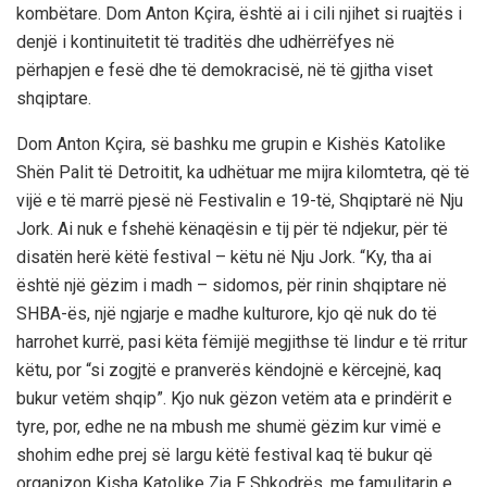
kombëtare. Dom Anton Kçira, është ai i cili njihet si ruajtës i
denjë i kontinuitetit të traditës dhe udhërrëfyes në
përhapjen e fesë dhe të demokracisë, në të gjitha viset
shqiptare.
Dom Anton Kçira, së bashku me grupin e Kishës Katolike
Shën Palit të Detroitit, ka udhëtuar me mijra kilomtetra, që të
vijë e të marrë pjesë në Festivalin e 19-të, Shqiptarë në Nju
Jork. Ai nuk e fshehë kënaqësin e tij për të ndjekur, për të
disatën herë këtë festival – këtu në Nju Jork. “Ky, tha ai
është një gëzim i madh – sidomos, për rinin shqiptare në
SHBA-ës, një ngjarje e madhe kulturore, kjo që nuk do të
harrohet kurrë, pasi këta fëmijë megjithse të lindur e të rritur
këtu, por “si zogjtë e pranverës këndojnë e kërcejnë, kaq
bukur vetëm shqip”. Kjo nuk gëzon vetëm ata e prindërit e
tyre, por, edhe ne na mbush me shumë gëzim kur vimë e
shohim edhe prej së largu këtë festival kaq të bukur që
organizon Kisha Katolike Zja E Shkodrës, me famulitarin e