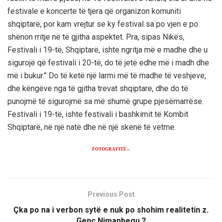
festivale e koncerte të tjera që organizon komuniti
shqiptarë, por kam vrejtur se ky festival sa po vjen e po
shënon rritje në të gjitha aspektet. Pra, sipas Nikës,
Festivali i 19-të, Shqiptarë, ishte ngritja më e madhe dhe u
sigurojë që festivali i 20-të, do të jetë edhe më i madh dhe
më i bukur.” Do të ketë një larmi më të madhe të veshjeve,
dhe këngëve nga të gjitha trevat shqiptare, dhe do të
punojmë të sigurojmë sa më shumë grupe pjesëmarrëse.
Festivali i 19-të, ishte festivali i bashkimit të Kombit
Shqiptarë, në një natë dhe në një skenë të vetme.
FOTOGRAFITË
–
Previous Post
Çka po na i verbon sytë e nuk po shohim realitetin z.
Genc Nimanbegu ?