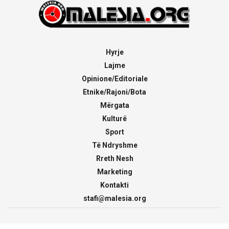
Hyrje
Lajme
Opinione/Editoriale
Etnike/Rajoni/Bota
Mërgata
Kulturë
Sport
Të Ndryshme
Rreth Nesh
Marketing
Kontakti
stafi@malesia.org