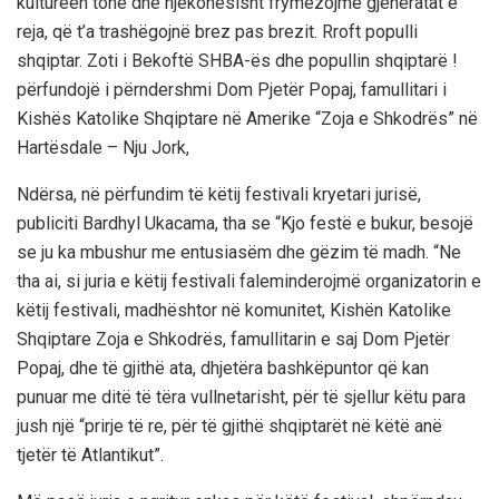
kultureën tonë dhe njëkohësisht frymëzojmë gjeneratat e
reja, që t’a trashëgojnë brez pas brezit. Rroft populli
shqiptar. Zoti i Bekoftë SHBA-ës dhe popullin shqiptarë !
përfundojë i përndershmi Dom Pjetër Popaj, famullitari i
Kishës Katolike Shqiptare në Amerike “Zoja e Shkodrës” në
Hartësdale – Nju Jork,
Ndërsa, në përfundim të këtij festivali kryetari jurisë,
publiciti Bardhyl Ukacama, tha se “Kjo festë e bukur, besojë
se ju ka mbushur me entusiasëm dhe gëzim të madh. “Ne
tha ai, si juria e këtij festivali faleminderojmë organizatorin e
këtij festivali, madhështor në komunitet, Kishën Katolike
Shqiptare Zoja e Shkodrës, famullitarin e saj Dom Pjetër
Popaj, dhe të gjithë ata, dhjetëra bashkëpuntor që kan
punuar me ditë të tëra vullnetarisht, për të sjellur këtu para
jush një “prirje të re, për të gjithë shqiptarët në këtë anë
tjetër të Atlantikut”.