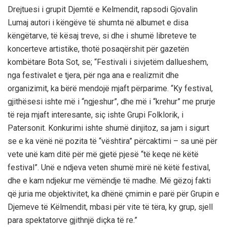
Drejtuesi i grupit Djemtë e Kelmendit, rapsodi Gjovalin
Lumaj autori i këngëve të shumta në albumet e disa
këngëtarve, të kësaj treve, si dhe i shumë libreteve te
koncerteve artistike, thotë posaqërshit për gazetën
kombëtare Bota Sot, se; “Festivali i sivjetëm dallueshem,
nga festivalet e tjera, për nga ana e realizmit dhe
organizimit, ka bërë mendojë mjaft përparime. “Ky festival,
gjithësesi ishte më i “ngjeshur”, dhe më i “krehur” me prurje
të reja mjaft interesante, siç ishte Grupi Folklorik, i
Patersonit. Konkurimi ishte shumë dinjitoz, sa jam i sigurt
se e ka vënë në pozita të “vështira” përcaktimi – sa unë për
vete unë kam ditë për më gjetë pjesë “të keqe në këtë
festival”. Unë e ndjeva veten shumë mirë në këtë festival,
dhe e kam ndjekur me vëmëndje të madhe. Më gëzoj fakti
që juria me objektivitet, ka dhënë çmimin e parë për Grupin e
Djemeve të Këlmendit, mbasi për vite të tëra, ky grup, sjell
para spektatorve gjithnjë diçka të re.”