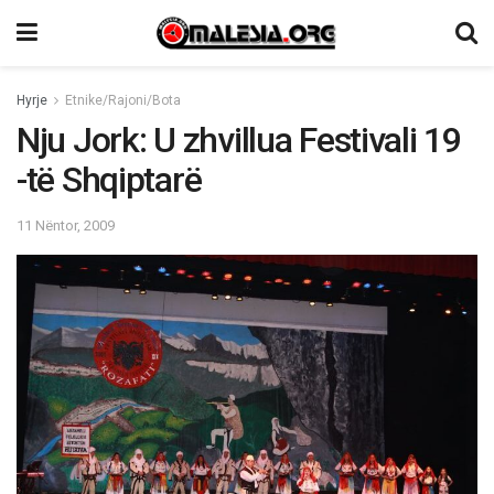
Hyrje
Etnike/Rajoni/Bota
Nju Jork: U zhvillua Festivali 19
-të Shqiptarë
11 Nëntor, 2009