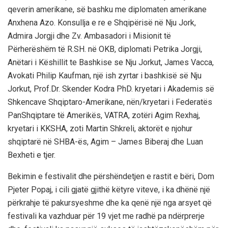
qeverin amerikane, së bashku me diplomaten amerikane
Anxhena Azo. Konsullja e re e Shqipërisë në Nju Jork,
Admira Jorgji dhe Zv. Ambasadori i Misionit të
Përherëshëm të R.SH. në OKB, diplomati Petrika Jorgji,
Anëtari i Këshillit te Bashkise se Nju Jorkut, James Vacca,
Avokati Philip Kaufman, një ish zyrtar i bashkisë së Nju
Jorkut, Prof.Dr. Skender Kodra PhD. kryetari i Akademis së
Shkencave Shqiptaro-Amerikane, nën/kryetari i Federatës
PanShqiptare të Amerikës, VATRA, zotëri Agim Rexhaj,
kryetari i KKSHA, zoti Martin Shkreli, aktorët e njohur
shqiptarë në SHBA-ës, Agim – James Biberaj dhe Luan
Bexheti e tjer.
Bekimin e festivalit dhe përshëndetjen e rastit e bëri, Dom
Pjeter Popaj, i cili gjatë gjithë këtyre viteve, i ka dhënë një
përkrahje të pakursyeshme dhe ka qenë një nga arsyet që
festivali ka vazhduar për 19 vjet me radhë pa ndërprerje