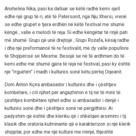
Anxhelina Nika, pasi ka dalluar se këtë radhë kemi sjell
edhe një grup të ri, atë të Patersonit, nga Nju Xhersi, vrenë
se edhe grupet e tjera erdhën në këtë festival me shumë
këngë , valle e melodi të reja. Si edhe këngëtar të rinjë pati
më shumë. Grupi që unë drejtojë , Grupi Rozafa, kësaj radhe
i dha një preformancë të re festivalit, më dy valle popullore
të Shqipërisë së Mesme. Besojë se në të ardhmen do të
kemi edhe më shumë gjera të reja në festival, pasi ky është
një “rrguëtim” i madh i kulturës sonë këtu përtej Oqeanit.
Dom Anton Kçira ambasador i kulturës dhe i çështjes
kombëtare, i cili njihet për angazhimin e tij në të mirë të
çështjes kombëtare njihet edhe si ambasador i denjë i
kulturës sonë dhe i çështjes sonë në përgjithësi. Ai
padyshim që është dhe kleriku që i shkëlqen arsimimi i tij
klasik dhe oratoria kulminante që e karakterizon si një klerik
shqiptar, por edhe me një kulturë me rrënjë, thjeshtë