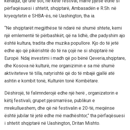
kënaqur, që unë sot, në këtë festival, marrë pjesë edhe si
përfaqësuesi i shtetit, shqiptarë, Ambasadën e R.Sh. në
kryeqytetin e SHBA-ës, në Uashington, tha ia.
“Ne shqiptarët megjithëse të ndarë në shumë shtete, kemi
një emlementë të përbashkët, që na lidhë, dhe padyshim ajo
është kultura, tradita dhe muzika popullore. Kjo do të jetë
edhe ajo që pikërishtë do të na çojë ne si shqiptarë në
Europë. Ndaj investimi i madh që po bënë Qeveria,shqiptare,
dhe Kosova në kulturë, me organizimin e sa më shumë
aktiviteteve të tilla, natyrishtë që do të mbajë gjallë atë
ashtin e kombit tonë, Kulturën tonë Kombëtare.
Dëshirojë, të falimnderojë edhe një herë , organizatorin e
këtij festivali, grupet pjesmarrëse, publikun e
mrekullueshem, dhe që në festivalin e 20-të, meqënse
është jubilar të jetë edhe më madhështor,” tha përfaqësuesi
i shtetit shqiptarë në Uashington, Dritan Mishto.