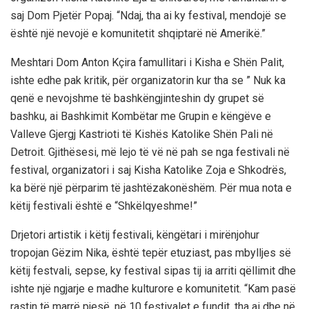
saj Dom Pjetër Popaj. “Ndaj, tha ai ky festival, mendojë se
është një nevojë e komunitetit shqiptarë në Amerikë.”
Meshtari Dom Anton Kçira famullitari i Kisha e Shën Palit,
ishte edhe pak kritik, për organizatorin kur tha se ” Nuk ka
qenë e nevojshme të bashkëngjinteshin dy grupet së
bashku, ai Bashkimit Kombëtar me Grupin e këngëve e
Valleve Gjergj Kastrioti të Kishës Katolike Shën Pali në
Detroit. Gjithësesi, më lejo të vë në pah se nga festivali në
festival, organizatori i saj Kisha Katolike Zoja e Shkodrës,
ka bërë një përparim të jashtëzakonëshëm. Për mua nota e
këtij festivali është e “Shkëlqyeshme!”
Drjetori artistik i këtij festivali, këngëtari i mirënjohur
tropojan Gëzim Nika, është tepër etuziast, pas mbylljes së
këtij festvali, sepse, ky festival sipas tij ia arriti qëllimit dhe
ishte një ngjarje e madhe kulturore e komunitetit. “Kam pasë
rastin të marrë pjesë, në 10 festivalet e fundit, tha ai dhe në