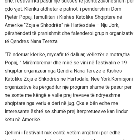
dhe, festivali ka pasur një sukses të jashtëzakonëshëm për
çdo vjet. Kleriku atdhetar e patriot, i përndershmi Dom
Pjetër Popaj, famullitari i Kishës Katolike Shqiptare në
Amerike “Zoja e Shkodrës” në Hartësdale – Nju Jork,
përshëndeti të pranishmit dhe falenderoi grupin organizativ
të Qendres Nana Tereza.
“Të nderuar klerike, mysafir të dalluar, vëllezër e motra,tha
Popaj, ” Mirëmbrëma! dhe mirë se vini në festivalin e 19
shqiptar organizuar nga Qendra Nana Tereze e Kishës
Katolike Zoja e Shkodrës në Hartsdale, Neë York.Komisjoni
organizative ka përgaditur një program shumë të pasur për
ne sonte me këngë e valle prej trevave të ndryeshme
shqiptare nga veriu e deri në jug. Çka e bën edhe me
interesante është se shumë prej iterpretuesve kan lindur
këtu në Amerikë.
Qëllimi i festivalit nuk është vetëm argëtimi por edhe