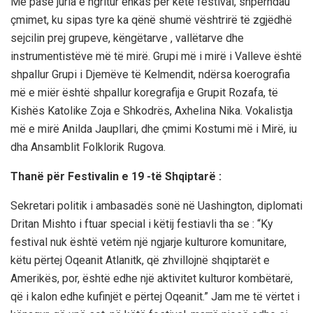
Më pasë juria e ngritur enkas për këtë festival, shpërndau
çmimet, ku sipas tyre ka qënë shumë vështrirë të zgjëdhë
sejcilin prej grupeve, këngëtarve , vallëtarve dhe
instrumentistëve më të mirë. Grupi më i mirë i Valleve është
shpallur Grupi i Djemëve të Kelmendit, ndërsa koerografia
më e miër është shpallur koregrafija e Grupit Rozafa, të
Kishës Katolike Zoja e Shkodrës, Axhelina Nika. Vokalistja
më e mirë Anilda Jaupllari, dhe çmimi Kostumi më i Mirë, iu
dha Ansamblit Folklorik Rugova.
Thanë për Festivalin e 19 -të Shqiptarë :
Sekretari politik i ambasadës sonë në Uashington, diplomati
Dritan Mishto i ftuar special i këtij festiavli tha se : “Ky
festival nuk është vetëm një ngjarje kulturore komunitare,
këtu përtej Oqeanit Atlanitk, që zhvillojnë shqiptarët e
Amerikës, por, është edhe një aktivitet kulturor kombëtarë,
që i kalon edhe kufinjët e përtej Oqeanit.” Jam me të vërtet i