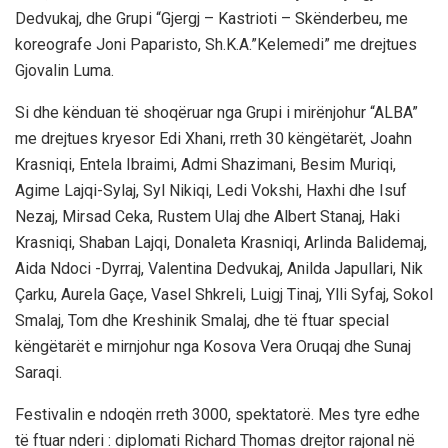
Dedvukaj, dhe Grupi “Gjergj – Kastrioti – Skënderbeu, me
koreografe Joni Paparisto, Sh.K.A.”Kelemedi” me drejtues
Gjovalin Luma.
Si dhe kënduan të shoqëruar nga Grupi i mirënjohur “ALBA”
me drejtues kryesor Edi Xhani, rreth 30 këngëtarët, Joahn
Krasniqi, Entela Ibraimi, Admi Shazimani, Besim Muriqi,
Agime Lajqi-Sylaj, Syl Nikiqi, Ledi Vokshi, Haxhi dhe Isuf
Nezaj, Mirsad Ceka, Rustem Ulaj dhe Albert Stanaj, Haki
Krasniqi, Shaban Lajqi, Donaleta Krasniqi, Arlinda Balidemaj,
Aida Ndoci -Dyrraj, Valentina Dedvukaj, Anilda Japullari, Nik
Çarku, Aurela Gaçe, Vasel Shkreli, Luigj Tinaj, Ylli Syfaj, Sokol
Smalaj, Tom dhe Kreshinik Smalaj, dhe të ftuar special
këngëtarët e mirnjohur nga Kosova Vera Oruqaj dhe Sunaj
Saraqi.
Festivalin e ndoqën rreth 3000, spektatorë. Mes tyre edhe
të ftuar nderi : diplomati Richard Thomas drejtor rajonal në