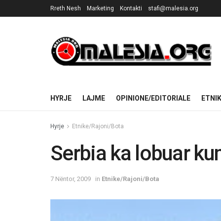
Rreth Nesh
Marketing
Kontakti
stafi@malesia.org
HYRJE
LAJME
OPINIONE/EDITORIALE
ETNI
Hyrje
Etnike/Rajoni/Bota
Serbia ka lobuar ku
7 Nëntor, 2009
in
Etnike/Rajoni/Bota