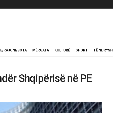
KE/RAJONI/BOTA
MËRGATA
KULTURË
SPORT
TË NDRYS
ndër Shqipërisë në PE