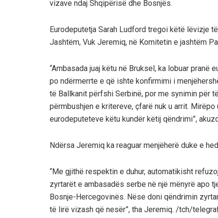
vizave ndaj Shqipërisë dhe Bosnjës.
Eurodeputetja Sarah Ludford tregoi këtë lëvizje të
Jashtëm, Vuk Jeremiq, në Komitetin e jashtëm Pa
“Ambasada juaj këtu në Bruksel, ka lobuar pranë 
po ndërmerrte e që ishte konfirmimi i menjëhershë
të Ballkanit përfshi Serbinë, por me synimin për 
përmbushjen e kritereve, çfarë nuk u arrit. Mirëp
eurodeputeteve këtu kundër këtij qëndrimi”, akuzo
Ndërsa Jeremiq ka reaguar menjëherë duke e hed
“Me gjithë respektin e duhur, automatikisht refuzoj
zyrtarët e ambasadës serbe në një mënyrë apo tjet
Bosnje-Hercegovinës. Nëse doni qëndrimin zyrtar
të lirë vizash që nesër”, tha Jeremiq. /tch/telegraf