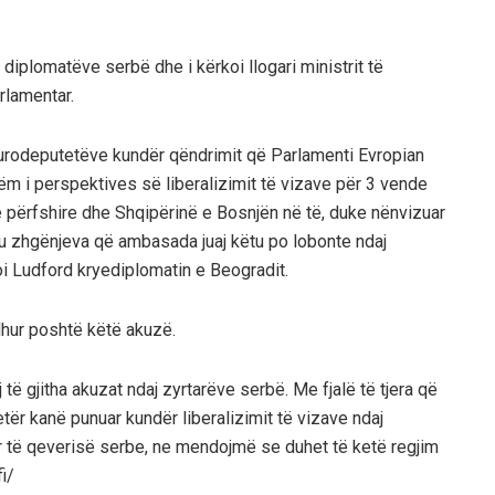
 diplomatëve serbë dhe i kërkoi llogari ministrit të
rlamentar.
eurodeputetëve kundër qëndrimit që Parlamenti Evropian
m i perspektives së liberalizimit të vizave për 3 vende
të përfshire dhe Shqipërinë e Bosnjën në të, duke nënvizuar
o u zhgënjeva që ambasada juaj këtu po lobonte ndaj
i Ludford kryediplomatin e Beogradit.
hur poshtë këtë akuzë.
 të gjitha akuzat ndaj zyrtarëve serbë. Me fjalë të tjera që
ër kanë punuar kundër liberalizimit të vizave ndaj
 të qeverisë serbe, ne mendojmë se duhet të ketë regjim
i/