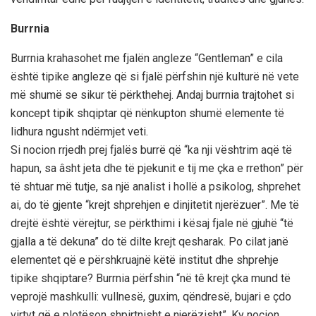
Burrnia
Burrnia krahasohet me fjalën angleze “Gentleman” e cila
është tipike angleze që si fjalë përfshin një kulturë në vete
më shumë se sikur të përkthehej. Andaj burrnia trajtohet si
koncept tipik shqiptar që nënkupton shumë elemente të
lidhura ngusht ndërmjet veti.
Si nocion rrjedh prej fjalës burrë që “ka nji vështrim aqë të
hapun, sa âsht jeta dhe të pjekunit e tij me çka e rrethon” për
të shtuar më tutje, sa një analist i hollë a psikolog, shprehet
ai, do të gjente “krejt shprehjen e dinjitetit njerëzuer”. Me të
drejtë është vërejtur, se përkthimi i kësaj fjale në gjuhë “të
gjalla a të dekuna” do të dilte krejt qesharak. Po cilat janë
elementet që e përshkruajnë këtë institut dhe shprehje
tipike shqiptare? Burrnia përfshin “në tê krejt çka mund të
veprojë mashkulli: vullnesë, guxim, qëndresë, bujari e çdo
virtyt që e plotëson shpirtnisht e njerëzisht”. Ky nocion