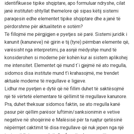
identifikuese tipike shqiptare, apo formuluar ndryshe, cilat
janë institutet-shtyllat themelore që sipas këtij sistemi
paraqesin edhe elementet tipike shqiptare dhe a janë të
përdorshme për aktualitetin e sotëm?
Të fillojmë me përgjigjen e pyetjes së parë. Sistemi juridik i
kanunit (kanuneve) në gjirin e tij (tyre) përmban elemente që,
varësisht nga interpretimi, pa asnjë mëdyshje mund të
konsiderohen si moderne për kohën kur ai sistem aplikohej
me intensitet. Elementet që mund t`i gjejmë në ato rregulla,
sidomos disa institute mund t’i krahasojmë, me trendet
aktuale moderne të rregullave e ligjeve.
Lidhur me pyetjen e dytë që në fillim duhet të saktësojmë
një të vërtetë elementare të qëllimit të rregullave kanunore.
Pra, duhet theksuar sidomos faktin, se ato rregulla kanë
pasur për qëllim parësor luftimin/sanksionimin e vetive
negative në shoqërinë e Malësisë për ta ruajtur qetësinë
nëpërmjet caktimit të disa rregullave që nuk jepen nga një