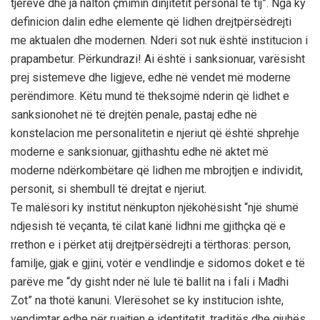
tjerëve dhe ja nalton çmimin dinjitetit personal të tij”. Nga ky
definicion dalin edhe elemente që lidhen drejtpërsëdrejti
me aktualen dhe modernen. Nderi sot nuk është institucion i
prapambetur. Përkundrazi! Ai është i sanksionuar, varësisht
prej sistemeve dhe ligjeve, edhe në vendet më moderne
perëndimore. Këtu mund të theksojmë nderin që lidhet e
sanksionohet në të drejtën penale, pastaj edhe në
konstelacion me personalitetin e njeriut që është shprehje
moderne e sanksionuar, gjithashtu edhe në aktet më
moderne ndërkombëtare që lidhen me mbrojtjen e individit,
personit, si shembull të drejtat e njeriut.
Te malësori ky institut nënkupton njëkohësisht “një shumë
ndjesish të veçanta, të cilat kanë lidhni me gjithçka që e
rrethon e i përket atij drejtpërsëdrejti a tërthoras: person,
familje, gjak e gjini, votër e vendlindje e sidomos doket e të
parëve me “dy gisht nder në lule të ballit na i fali i Madhi
Zot” na thotë kanuni. Vlerësohet se ky institucion ishte,
vendimtar edhe për ruajtjen e identitetit, traditës dhe gjuhës.