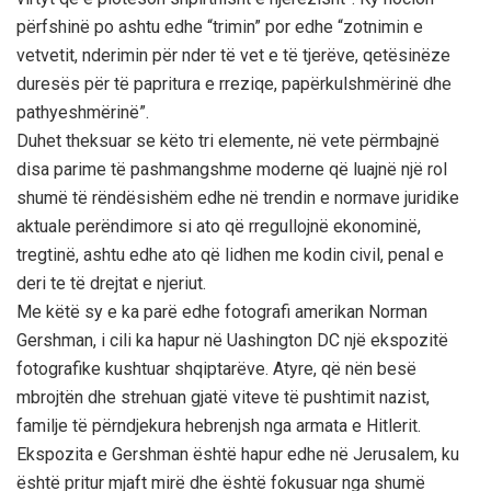
përfshinë po ashtu edhe “trimin” por edhe “zotnimin e
vetvetit, nderimin për nder të vet e të tjerëve, qetësinëze
duresës për të papritura e rreziqe, papërkulshmërinë dhe
pathyeshmërinë”.
Duhet theksuar se këto tri elemente, në vete përmbajnë
disa parime të pashmangshme moderne që luajnë një rol
shumë të rëndësishëm edhe në trendin e normave juridike
aktuale perëndimore si ato që rregullojnë ekonominë,
tregtinë, ashtu edhe ato që lidhen me kodin civil, penal e
deri te të drejtat e njeriut.
Me këtë sy e ka parë edhe fotografi amerikan Norman
Gershman, i cili ka hapur në Uashington DC një ekspozitë
fotografike kushtuar shqiptarëve. Atyre, që nën besë
mbrojtën dhe strehuan gjatë viteve të pushtimit nazist,
familje të përndjekura hebrenjsh nga armata e Hitlerit.
Ekspozita e Gershman është hapur edhe në Jerusalem, ku
është pritur mjaft mirë dhe është fokusuar nga shumë