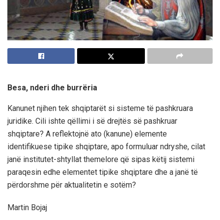
Besa, nderi dhe burrëria
Kanunet njihen tek shqiptarët si sisteme të pashkruara
juridike. Cili ishte qëllimi i së drejtës së pashkruar
shqiptare? A reflektojnë ato (kanune) elemente
identifikuese tipike shqiptare, apo formuluar ndryshe, cilat
janë institutet-shtyllat themelore që sipas këtij sistemi
paraqesin edhe elementet tipike shqiptare dhe a janë të
përdorshme për aktualitetin e sotëm?
Martin Bojaj