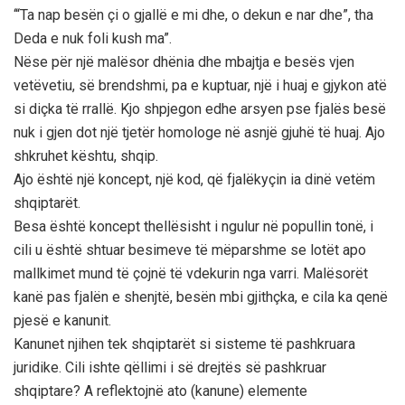
‘“Ta nap besën çi o gjallë e mi dhe, o dekun e nar dhe”, tha
Deda e nuk foli kush ma”.
Nëse për një malësor dhënia dhe mbajtja e besës vjen
vetëvetiu, së brendshmi, pa e kuptuar, një i huaj e gjykon atë
si diçka të rrallë. Kjo shpjegon edhe arsyen pse fjalës besë
nuk i gjen dot një tjetër homologe në asnjë gjuhë të huaj. Ajo
shkruhet kështu, shqip.
Ajo është një koncept, një kod, që fjalëkyçin ia dinë vetëm
shqiptarët.
Besa është koncept thellësisht i ngulur në popullin tonë, i
cili u është shtuar besimeve të mëparshme se lotët apo
mallkimet mund të çojnë të vdekurin nga varri. Malësorët
kanë pas fjalën e shenjtë, besën mbi gjithçka, e cila ka qenë
pjesë e kanunit.
Kanunet njihen tek shqiptarët si sisteme të pashkruara
juridike. Cili ishte qëllimi i së drejtës së pashkruar
shqiptare? A reflektojnë ato (kanune) elemente