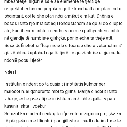
mbështetje, siguri e sa e sa elemente të tjera që
respektoheshin me përpikëri qoftë kundruall shqiptarit ndaj
shqiptarit, qoftë shqiptari ndaj armikut e mikut. Dhënia e
besës ishte një institut aq i rëndësishëm sa që ai që e jepte
atë, kur dhënësi ishte i qëndrueshëm e i pathyeshëm, ishte
në gjendje të humbiste gjithçka, por jo edhe ta thejë atë.
Besa definohet si “fuqi morale e teorisë dhe e vetëmohimit”
që vështirë kuptohet nga të tjerët, e që vështirë e gjejmë te
ndonjë popull tjetër.
Nderi
Institutin e nderit do ta quaja si institutin kulmor për
malësorin, ai qëndronte mbi të gjitha. Marrja e nderit ishte
vdekje, edhe pse atij që iu ishte marrë ishte gjallë, sipas
kanunit ishte i vdekur.
Semantika e nderit nënkupton “jo vetëm largimin prej çka ka
të përpjekun me flligshti, por gjithshka i siell nderim faqe të