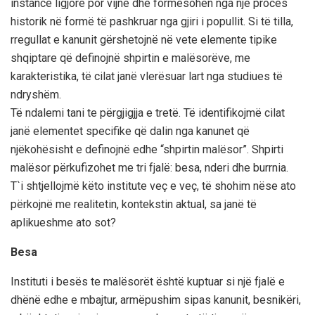
instancë ligjore por vijnë dhe formësohen nga një proces
historik në formë të pashkruar nga gjiri i popullit. Si të tilla,
rregullat e kanunit gërshetojnë në vete elemente tipike
shqiptare që definojnë shpirtin e malësorëve, me
karakteristika, të cilat janë vlerësuar lart nga studiues të
ndryshëm.
Të ndalemi tani te përgjigjja e tretë. Të identifikojmë cilat
janë elementet specifike që dalin nga kanunet që
njëkohësisht e definojnë edhe “shpirtin malësor”. Shpirti
malësor përkufizohet me tri fjalë: besa, nderi dhe burrnia.
T`i shtjellojmë këto institute veç e veç, të shohim nëse ato
përkojnë me realitetin, kontekstin aktual, sa janë të
aplikueshme ato sot?
Besa
Instituti i besës te malësorët është kuptuar si një fjalë e
dhënë edhe e mbajtur, armëpushim sipas kanunit, besnikëri,