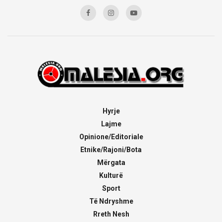
Hyrje
Lajme
Opinione/Editoriale
Etnike/Rajoni/Bota
Mërgata
Kulturë
Sport
Të Ndryshme
Rreth Nesh