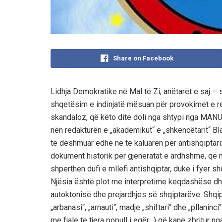
Share on Facebook
Lidhja Demokratike në Mal të Zi, anëtarët e saj – s
shqetësim e indinjatë mësuan për provokimet e re
skandaloz, që këto ditë doli nga shtypi nga MA
nën redakturën e „akademikut“ e „shkencëtarit“ Bl
të dëshmuar edhe në të kaluarën për antishqiptar
dokument historik për gjeneratat e ardhshme, që në
shperthen dufi e mllefi antishqiptar, duke i fyer s
Njësia është plot me interpretime keqdashëse dh
autoktonisë dhe prejardhjes së shqiptarëve. Shqi
„arbanasi“, „arnauti“, madje „shiftari“ dhe „pllaninci
me fjalë të tjera popull i egër…) që kanë zbritur 