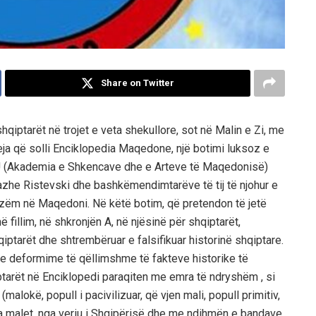
Share on Twitter
hqiptarët në trojet e veta shekullore, sot në Malin e Zi, me
ja që solli Enciklopedia Maqedone, një botimi luksoz e
NU (Akademia e Shkencave dhe e Arteve të Maqedonisë)
azhe Ristevski dhe bashkëmendimtarëve të tij të njohur e
izëm në Maqedoni. Në këtë botim, që pretendon të jetë
 fillim, në shkronjën A, në njësinë për shqiptarët,
hqiptarët dhe shtrembëruar e falsifikuar historinë shqiptare.
e deformime të qëllimshme të fakteve historike të
ptarët në Enciklopedi paraqiten me emra të ndryshëm , si
“ (malokë, popull i pacivilizuar, që vjen mali, popull primitiv,
nga malet, nga veriu i Shqipërisë dhe me ndihmën e bandave