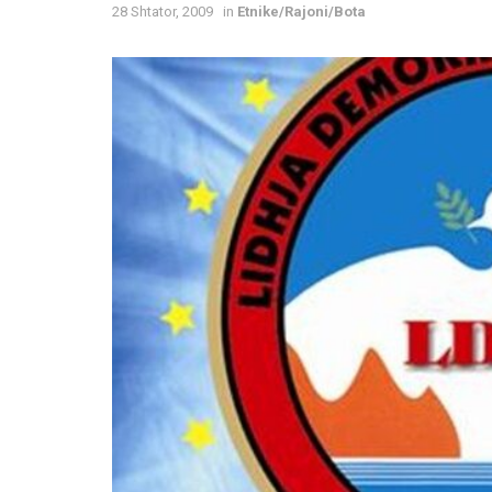
28 Shtator, 2009
in
Etnike/Rajoni/Bota