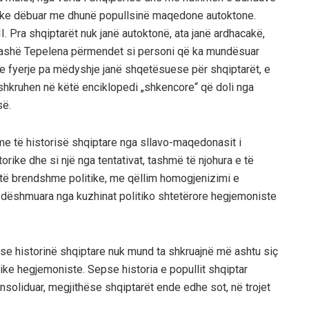
uke dëbuar me dhunë popullsinë maqedone autoktone.
I. Pra shqiptarët nuk janë autoktonë, ata janë ardhacakë,
 Pashë Tepelena përmendet si personi që ka mundësuar
a e fyerje pa mëdyshje janë shqetësuese për shqiptarët, e
e shkruhen në këtë enciklopedi „shkencore“ që doli nga
së.
me të historisë shqiptare nga sllavo-maqedonasit i
orike dhe si një nga tentativat, tashmë të njohura e të
e të brendshme politike, me qëllim homogjenizimi e
dëshmuara nga kuzhinat politiko shtetërore hegjemoniste
 se historinë shqiptare nuk mund ta shkruajnë më ashtu siç
tike hegjemoniste. Sepse historia e popullit shqiptar
soliduar, megjithëse shqiptarët ende edhe sot, në trojet