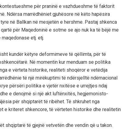
 pakontestueshme për praninë e vazhdueshme të faktorit
tojnë. Ndërsa marrëdhëniet gjuhësore në këto hapësira
e tyre në Ballkan në mesjetën e hershme. Pastaj shkenca
të qartë për Maqedoninë e sotme se ajo nuk ka të bëjë me
 maqedonase etj. etj.
isht kundër këtyre deformimeve të qëllimta, për të
doshkencëtarë. Në momentin kur menduam se politika
a e vërteta historike, realiteti shoqëror e vetëdija
rëdhënie të një mirëkuptimi të ndërsjelltë ndërnacional
rye përsëri politika e vjetër nxitëse e urrejtjes ndaj
dhe e denojmë si një akt luftënxitës, hegjemonisto-
jësia për shqiptarët të ribëhet. Të shkruhet nga
 e kriteret shkencore, të vërteten historike dhe realitetin
ët shqiptarë të gjejnë vetvetën dhe vendin që u takon.