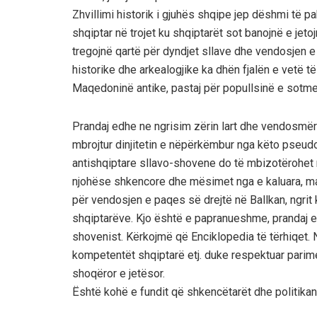
Zhvillimi historik i gjuhës shqipe jep dëshmi të
shqiptar në trojet ku shqiptarët sot banojnë e je
tregojnë qartë për dyndjet sllave dhe vendosjen 
historike dhe arkealogjike ka dhën fjalën e vetë 
Maqedoninë antike, pastaj për popullsinë e sotme
Prandaj edhe ne ngrisim zërin lart dhe vendosmër
mbrojtur dinjitetin e nëpërkëmbur nga këto pseu
antishqiptare sllavo-shovene do të mbizotërohet ng
njohëse shkencore dhe mësimet nga e kaluara, mar
për vendosjen e paqes së drejtë në Ballkan, ngrit k
shqiptarëve. Kjo është e papranueshme, prandaj e
shovenist. Kërkojmë që Enciklopedia të tërhiqet. N
kompetentët shqiptarë etj. duke respektuar parimet
shoqëror e jetësor.
Është kohë e fundit që shkencëtarët dhe politikan