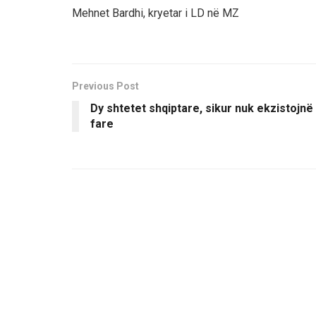
Mehnet Bardhi, kryetar i LD në MZ
Previous Post
Dy shtetet shqiptare, sikur nuk ekzistojnë
fare