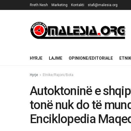
Rreth Nesh
Marketing
Kontakti
stafi@malesia.org
HYRJE
LAJME
OPINIONE/EDITORIALE
ETNI
Hyrje
Etnike/Rajoni/Bota
Autoktoninë e shqip
tonë nuk do të mun
Enciklopedia Maqe