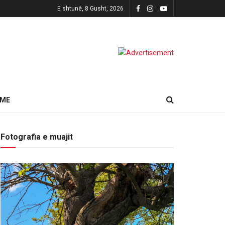
E shtunë, 8 Gusht, 2026
HME
Fotografia e muajit