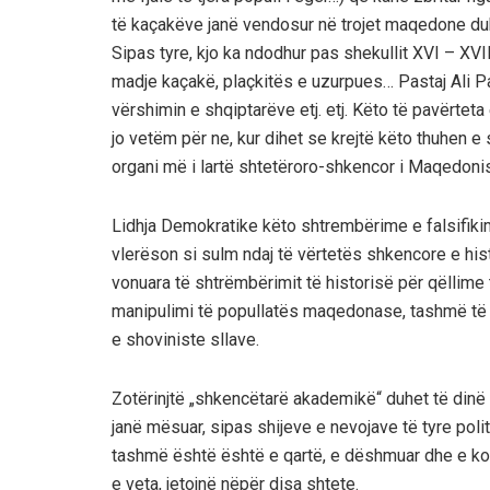
të kaçakëve janë vendosur në trojet maqedone d
Sipas tyre, kjo ka ndodhur pas shekullit XVI – XVII
madje kaçakë, plaçkitës e uzurpues… Pastaj Ali
vërshimin e shqiptarëve etj. etj. Këto të pavërtet
jo vetëm për ne, kur dihet se krejtë këto thuhen 
organi më i lartë shtetëroro-shkencor i Maqedoni
Lidhja Demokratike këto shtrembërime e falsifiki
vlerëson si sulm ndaj të vërtetës shkencore e hist
vonuara të shtrëmbërimit të historisë për qëllim
manipulimi të popullatës maqedonase, tashmë të 
e shoviniste sllave.
Zotërinjtë „shkencëtarë akademikë“ duhet të dinë
janë mësuar, sipas shijeve e nevojave të tyre poli
tashmë është është e qartë, e dëshmuar dhe e kon
e veta, jetojnë nëpër disa shtete.