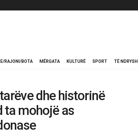
KE/RAJONI/BOTA
MËRGATA
KULTURË
SPORT
TË NDRYS
tarëve dhe historinë
d ta mohojë as
donase