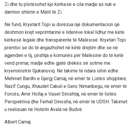
Zi dhe tu plotësohet kjo kërkesë e cila madje as nuk e
damton shtetin e Malit të Zi.
Në fund, Kryetarit Topi iu dorëzua një dokumentacion që
dëshmon krejt veprimtarinë e liderëve lokal lidhur me këtë
kërkesë legale dhe transparente të Malësisë. Kryetari Topi
premtoi se do të angazhohet në këtë drejtim dhe se në
agjenden e tij, çështja e komunës për Malësinë do të ketë
vend primar, madje edhe gjatë drekës së sotme me
kryeministrin Gjukanoviq. Në takime të ndara ishin edhe:
Mehmet Bardhi e Gjergj Camaj, në emër të Listës shqiptare;
Nazif Cungu, Xhaudet Cakuli e Genc Nimanbegu, në emër të
Forcës; Amir Hollaj e Vasel Sinishtaj, në emër të listës
Perspektiva dhe Ferhat Dinosha, në emër të UDSH. Takimet
u realizuan në Hotelin Avala në Budvë.
Albert Camaj