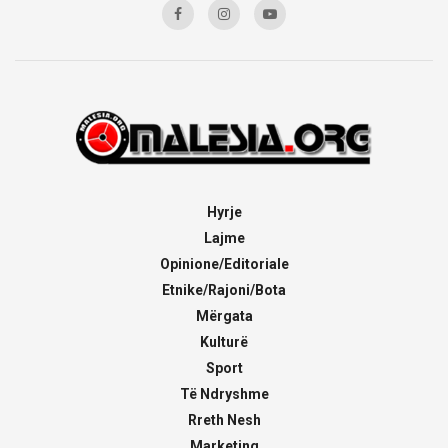
Hyrje
Lajme
Opinione/Editoriale
Etnike/Rajoni/Bota
Mërgata
Kulturë
Sport
Të Ndryshme
Rreth Nesh
Marketing