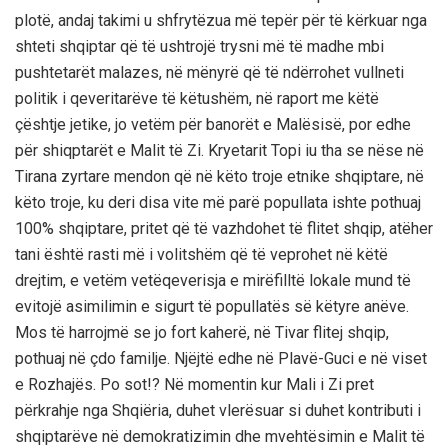
plotë, andaj takimi u shfrytëzua më tepër për të kërkuar nga
shteti shqiptar që të ushtrojë trysni më të madhe mbi
pushtetarët malazes, në mënyrë që të ndërrohet vullneti
politik i qeveritarëve të këtushëm, në raport me këtë
çështje jetike, jo vetëm për banorët e Malësisë, por edhe
për shiqptarët e Malit të Zi. Kryetarit Topi iu tha se nëse në
Tirana zyrtare mendon që në këto troje etnike shqiptare, në
këto troje, ku deri disa vite më parë popullata ishte pothuaj
100% shqiptare, pritet që të vazhdohet të flitet shqip, atëher
tani është rasti më i volitshëm që të veprohet në këtë
drejtim, e vetëm vetëqeverisja e mirëfilltë lokale mund të
evitojë asimilimin e sigurt të popullatës së këtyre anëve.
Mos të harrojmë se jo fort kaherë, në Tivar flitej shqip,
pothuaj në çdo familje. Njëjtë edhe në Plavë-Guci e në viset
e Rozhajës. Po sot!? Në momentin kur Mali i Zi pret
përkrahje nga Shqiëria, duhet vlerësuar si duhet kontributi i
shqiptarëve në demokratizimin dhe mvehtësimin e Malit të