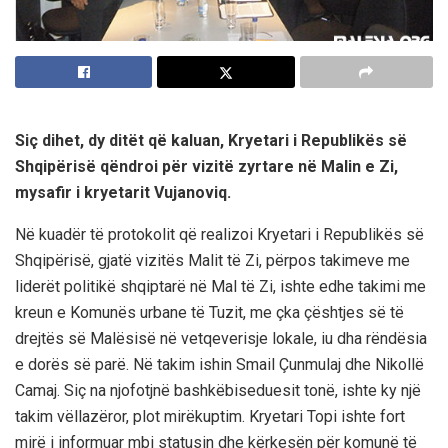
Siç dihet, dy ditët që kaluan, Kryetari i Republikës së
Shqipërisë qëndroi për vizitë zyrtare në Malin e Zi,
mysafir i kryetarit Vujanoviq.
Në kuadër të protokolit që realizoi Kryetari i Republikës së
Shqipërisë, gjatë vizitës Malit të Zi, përpos takimeve me
liderët politikë shqiptarë në Mal të Zi, ishte edhe takimi me
kreun e Komunës urbane të Tuzit, me çka çështjes së të
drejtës së Malësisë në vetqeverisje lokale, iu dha rëndësia
e dorës së parë. Në takim ishin Smail Çunmulaj dhe Nikollë
Camaj. Siç na njofotjnë bashkëbiseduesit tonë, ishte ky një
takim vëllazëror, plot mirëkuptim. Kryetari Topi ishte fort
mirë i informuar mbi statusin dhe kërkesën për komunë të