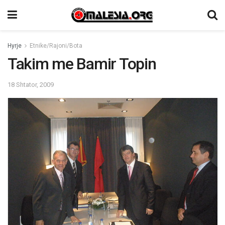
Hyrje
Etnike/Rajoni/Bota
Takim me Bamir Topin
18 Shtator, 2009