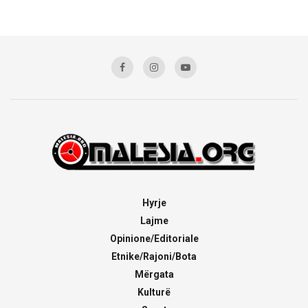
Hyrje
Lajme
Opinione/Editoriale
Etnike/Rajoni/Bota
Mërgata
Kulturë