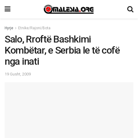
Hyrje
Etnike/Rajoni/Bota
Salo, Rroftë Bashkimi
Kombëtar, e Serbia le të cofë
nga inati
19 Gusht, 2009