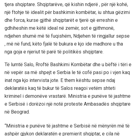
tjera shqiptare. Shqiptarëve, që kishin ndjerë , për një kohë,
një ftohje të idealit për bashkimin kombëtar, iu shtua gëzimi
dhe forca, kurse gjithë shqiptarët e tjerë që erreshin e
gdhiheshin me këtë ideal në zemër, sot e gjithmonë,
ndjehen shumë më të fuqishëm, Ndjehen të ringjallur sepse
, më në fund, këto fjalë të bukura e kjo ide madhore u tha
nga goja e njeriut të parë të politikës shqiptare.
Të lumtë Salo, Rroftë Bashkimi Kombëtar dhe u bëftë i tëri e
në vepër sa më shpejt e Serbia le të cofë pasi po i vjen kaq
inat nga kjo intervista jote. E them kështu sepse ndaj
deklaratës kaq të bukur të Salos reagoi vetëm shteti
kriminel i demonëve vrastarë. Ministria e punëve të jashtme
e Serbisë i dorëzoi një notë proteste Ambasadës shqiptare
në Beograd.
“Ministria e punëve të jashtme e Serbisë në mënyrën më të
ashpër gjykon deklaratën e premierit shqiptar, e cila në