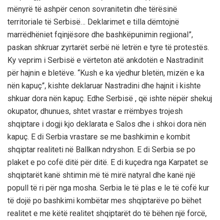
mënyrë të ashpër cenon sovranitetin dhe tërësinë
territoriale të Serbisë… Deklarimet e tilla dëmtojnë
marrëdhëniet fqinjësore dhe bashkëpunimin regjional”,
paskan shkruar zyrtarët serbë në letrën e tyre të protestës.
Ky veprim i Serbisë e vërteton atë ankdotën e Nastradinit
për hajnin e bletëve. “Kush e ka vjedhur bletën, mizën e ka
nën kapuç”, kishte deklaruar Nastradini dhe hajnit i kishte
shkuar dora nën kapuç. Edhe Serbisë , që ishte nëpër shekuj
okupator, dhunues, shtet vrastar e rrëmbyes trojesh
shqiptare i dogji kjo deklarata e Salos dhe i shkoi dora nën
kapuç. E di Serbia vrastare se me bashkimin e kombit
shqiptar realiteti në Ballkan ndryshon. E di Serbia se po
plaket e po cofë ditë për ditë. E di kuçedra nga Karpatet se
shqiptarët kanë shtimin më të mirë natyral dhe kanë një
popull të ri për nga mosha. Serbia le të plas e le të cofë kur
të dojë po bashkimi kombëtar mes shqiptarëve po bëhet
realitet e me këtë realitet shqiptarët do të bëhen një forcë,