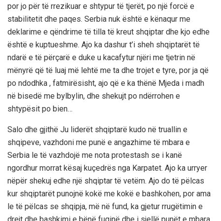
por jo për të rrezikuar e shtypur të tjerët, po një forcë e
stabilitetit dhe paqes. Serbia nuk është e kënaqur me
deklarime e qëndrime të tilla të kreut shqiptar dhe kjo edhe
është e kuptueshme. Ajo ka dashur t’i sheh shqiptarët të
ndarë e të përçarë e duke u kacafytur njëri me tjetrin në
mënyrë që të luaj më lehtë me ta dhe trojet e tyre, por ja që
po ndodhka , fatmirësisht, ajo që e ka thënë Mjeda i madh
në bisedë me bylbylin, dhe shekujt po ndërrohen e
shtypësit po bien…
Salo dhe gjithë Ju liderët shqiptarë kudo në truallin e
shqipeve, vazhdoni me punë e angazhime të mbara e
Serbia le të vazhdojë me nota protestash se i kanë
ngordhur morrat kësaj kuçedrës nga Karpatet. Ajo ka urryer
nëpër shekuj edhe një shqiptar të vetëm. Ajo do të pëlcas
kur shqiptarët punojnë kokë me kokë e bashkohen, por ama
le të pëlcas se shqipja, më në fund, ka gjetur rrugëtimin e
drejt dhe bashkimi e bënë fuqinë dhe i sjellë punët e mbara.