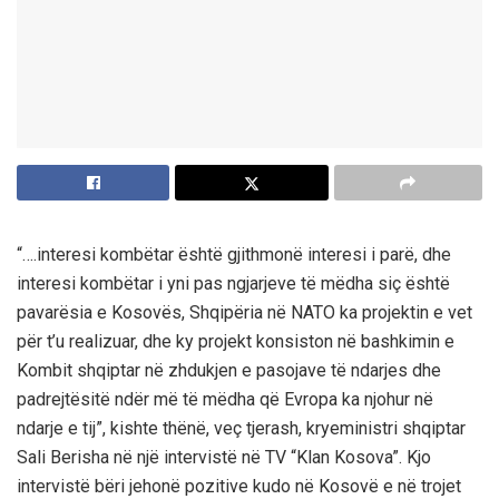
“….interesi kombëtar është gjithmonë interesi i parë, dhe
interesi kombëtar i yni pas ngjarjeve të mëdha siç është
pavarësia e Kosovës, Shqipëria në NATO ka projektin e vet
për t’u realizuar, dhe ky projekt konsiston në bashkimin e
Kombit shqiptar në zhdukjen e pasojave të ndarjes dhe
padrejtësitë ndër më të mëdha që Evropa ka njohur në
ndarje e tij”, kishte thënë, veç tjerash, kryeministri shqiptar
Sali Berisha në një intervistë në TV “Klan Kosova”. Kjo
intervistë bëri jehonë pozitive kudo në Kosovë e në trojet