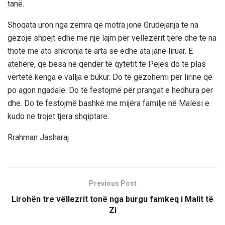
tanë.
Shoqata uron nga zemra që motra jonë Grudejanja të na
gëzojë shpejt edhe me një lajm për vëllezërit tjerë dhe të na
thotë me ato shkronja të arta se edhe ata janë liruar. E
atëherë, qe besa në qendër të qytetit të Pejës do të plas
vërtetë kënga e vallja e bukur. Do të gëzohemi për lirinë që
po agon ngadalë. Do të festojmë për prangat e hedhura për
dhe. Do të festojmë bashkë me mijëra familje në Malësi e
kudo në trojet tjera shqiptare.
Rrahman Jasharaj
Previous Post
Lirohën tre vëllezrit tonë nga burgu famkeq i Malit të
Zi