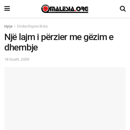
Hyrje
Etnike/Rajoni/Bota
Një lajm i përzier me gëzim e
dhembje
18 Gusht, 2009