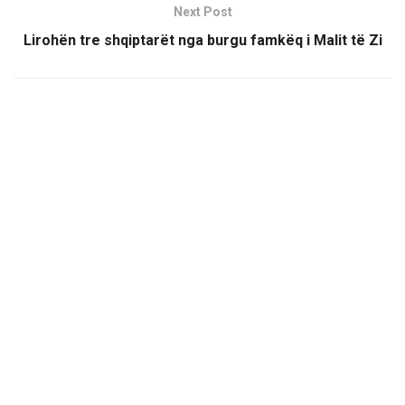
Next Post
Lirohën tre shqiptarët nga burgu famkëq i Malit të Zi