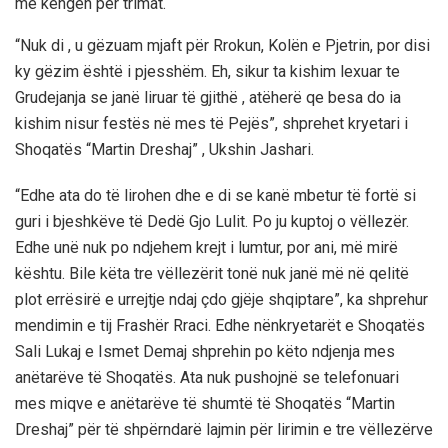
me këngën për trimat.
“Nuk di , u gëzuam mjaft për Rrokun, Kolën e Pjetrin, por disi
ky gëzim është i pjesshëm. Eh, sikur ta kishim lexuar te
Grudejanja se janë liruar të gjithë , atëherë qe besa do ia
kishim nisur festës në mes të Pejës”, shprehet kryetari i
Shoqatës “Martin Dreshaj” , Ukshin Jashari.
“Edhe ata do të lirohen dhe e di se kanë mbetur të fortë si
guri i bjeshkëve të Dedë Gjo Lulit. Po ju kuptoj o vëllezër.
Edhe unë nuk po ndjehem krejt i lumtur, por ani, më mirë
kështu. Bile këta tre vëllezërit tonë nuk janë më në qelitë
plot errësirë e urrejtje ndaj çdo gjëje shqiptare”, ka shprehur
mendimin e tij Frashër Rraci. Edhe nënkryetarët e Shoqatës
Sali Lukaj e Ismet Demaj shprehin po këto ndjenja mes
anëtarëve të Shoqatës. Ata nuk pushojnë se telefonuari
mes miqve e anëtarëve të shumtë të Shoqatës “Martin
Dreshaj” për të shpërndarë lajmin për lirimin e tre vëllezërve