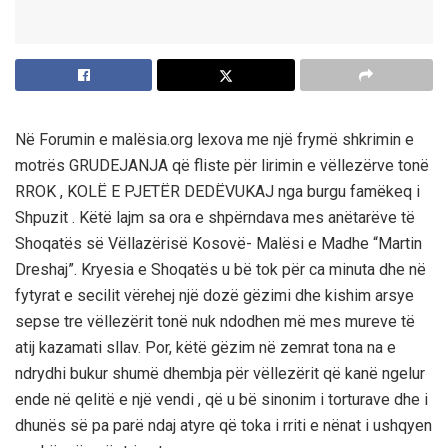
Në Forumin e malësia.org lexova me një frymë shkrimin e
motrës GRUDEJANJA që fliste për lirimin e vëllezërve tonë
RROK , KOLË E PJETËR DEDËVUKAJ nga burgu famëkeq i
Shpuzit . Këtë lajm sa ora e shpërndava mes anëtarëve të
Shoqatës së Vëllazërisë Kosovë- Malësi e Madhe “Martin
Dreshaj”. Kryesia e Shoqatës u bë tok për ca minuta dhe në
fytyrat e secilit vërehej një dozë gëzimi dhe kishim arsye
sepse tre vëllezërit tonë nuk ndodhen më mes mureve të
atij kazamati sllav. Por, këtë gëzim në zemrat tona na e
ndrydhi bukur shumë dhembja për vëllezërit që kanë ngelur
ende në qelitë e një vendi , që u bë sinonim i torturave dhe i
dhunës së pa parë ndaj atyre që toka i rriti e nënat i ushqyen