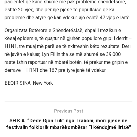
pacientët që kanë shumë më pak probleme shëndëtsore,
është 20 vjeç, dhe për një pjesë të popullsisë që ka
probleme dhe atyre që kan vdekur, ajo është 47 vjeç e lartë.
Organizata Botërore e Shëndetësisë, shpalli rrezikun e
kësaj epidemie, të quajtur në gjuhën popullore gripi i derrit –
H1N1, tre muaj më parë se të nxirreshin këto rezultate. Deri
në javën e kaluar, Lyn Fillin tha se më shumë se 39.000
raste ishin raportuar në mbarë botën, të prekur me gripin e
derrave – H1N1 dhe 167 pre tyre janë të vdekur.
BEQIR SINA, New York
Previous Post
SH.K.A. “Dedë Gjon Luli” nga Traboni, mori pjesë në
festivalin folklorik mbarëkombëtar “I këndojmë lirisë”