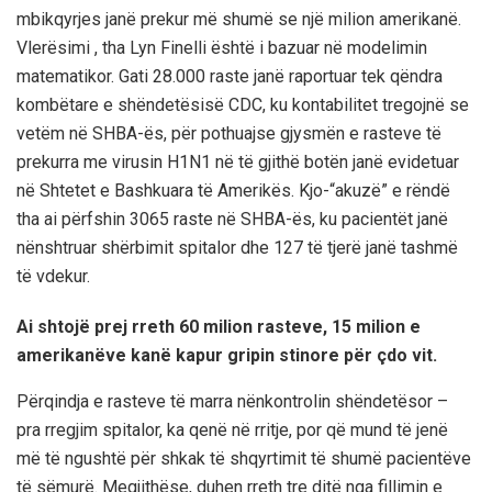
mbikqyrjes janë prekur më shumë se një milion amerikanë.
Vlerësimi , tha Lyn Finelli është i bazuar në modelimin
matematikor. Gati 28.000 raste janë raportuar tek qëndra
kombëtare e shëndetësisë CDC, ku kontabilitet tregojnë se
vetëm në SHBA-ës, për pothuajse gjysmën e rasteve të
prekurra me virusin H1N1 në të gjithë botën janë evidetuar
në Shtetet e Bashkuara të Amerikës. Kjo-“akuzë” e rëndë
tha ai përfshin 3065 raste në SHBA-ës, ku pacientët janë
nënshtruar shërbimit spitalor dhe 127 të tjerë janë tashmë
të vdekur.
Ai shtojë prej rreth 60 milion rasteve, 15 milion e
amerikanëve kanë kapur gripin stinore për çdo vit.
Përqindja e rasteve të marra nënkontrolin shëndetësor –
pra rregjim spitalor, ka qenë në rritje, por që mund të jenë
më të ngushtë për shkak të shqyrtimit të shumë pacientëve
të sëmurë. Megjithëse, duhen rreth tre ditë nga fillimin e