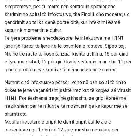
simptomeve, për t’u marrë nën kontrollin spitalor dhe
shtrimin në spital të infektuarve, tha Finelli, dhe mesatarja e
qëndrimit spital ka qenë po tre ditë, kur infektimi është
kapur në momentin e duhur.
Të tjera probleme shëndetësore, të infekuarve me H1N1
janë një faktor të tjerë në të shumtën e rasteve, Sipas saj ;
Një në tre raste të hospitalizuar kishte asthma, 16 për qind
e tyre me diabet, 12 për qind kanë sistemin imun dhe 11 për
qind e problemeve kronike të sëmundjes së zemrës.
Numrat e të infektuarve përsëri vënë në pah se si të rinjtë
duket të jenë veçanërisht jashtë rrezikut të kapjes së virusit
H1N1. Por të dhënat tregojnë gjithashtu se gripi është më i
rrezikshëm për të rriturit e të moshuarit që ka kapur më së
shumti ata.
Mosha mesatare e gripit të derrit gripit është ajo e
pacientëve nga 1 deri në 12 vjeç, mosha mesatare për