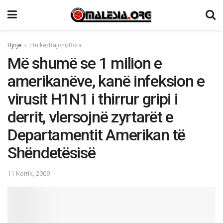
Hyrje
Etnike/Rajoni/Bota
Më shumë se 1 milion e
amerikanëve, kanë infeksion e
virusit H1N1 i thirrur gripi i
derrit, vlersojnë zyrtarët e
Departamentit Amerikan të
Shëndetësisë
11 Korrik, 2009