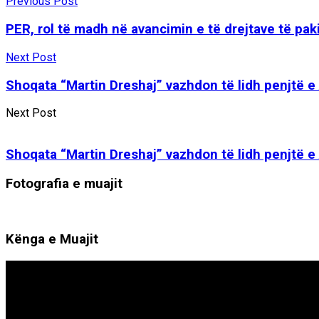
Previous Post
PER, rol të madh në avancimin e të drejtave të pak
Next Post
Shoqata “Martin Dreshaj” vazhdon të lidh penjtë e
Next Post
Shoqata “Martin Dreshaj” vazhdon të lidh penjtë e
Fotografia e muajit
Kënga e Muajit