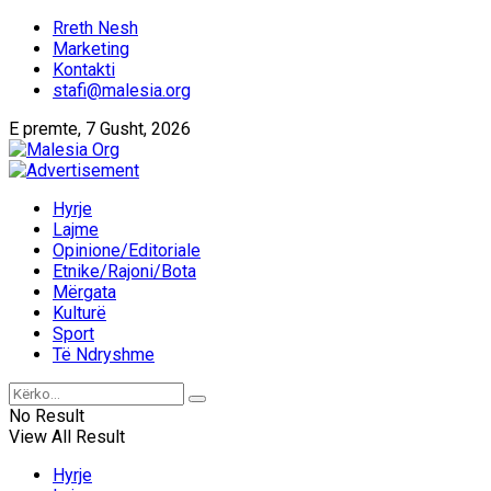
Rreth Nesh
Marketing
Kontakti
stafi@malesia.org
E premte, 7 Gusht, 2026
Hyrje
Lajme
Opinione/Editoriale
Etnike/Rajoni/Bota
Mërgata
Kulturë
Sport
Të Ndryshme
No Result
View All Result
Hyrje