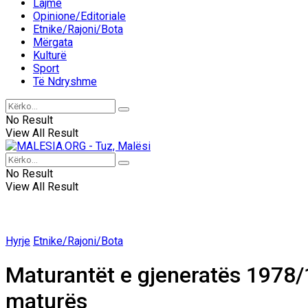
Lajme
Opinione/Editoriale
Etnike/Rajoni/Bota
Mërgata
Kulturë
Sport
Të Ndryshme
No Result
View All Result
No Result
View All Result
Hyrje
Etnike/Rajoni/Bota
Maturantët e gjeneratës 1978/1
maturës