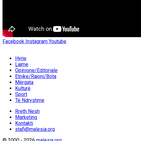
Facebook
Instagram
Youtube
Hyrje
Lajme
Opinione/Editoriale
Etnike/Rajoni/Bota
Mërgata
Kulturë
Sport
Të Ndryshme
Rreth Nesh
Marketing
Kontakti
stafi@malesia.org
© 2000 - 2026
malesia.org