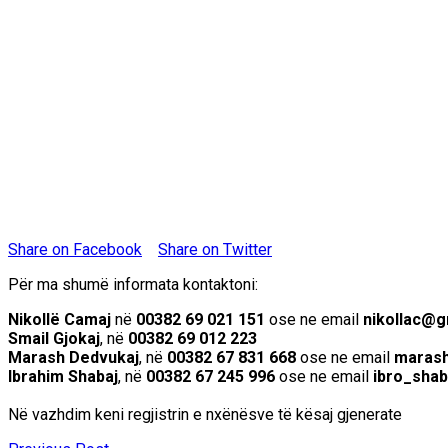
Share on Facebook
Share on Twitter
Për ma shumë informata kontaktoni:
Nikollë Camaj
në
00382 69 021 151
ose ne email
nikollac@g
Smail Gjokaj
, në
00382 69 012 223
Marash Dedvukaj
, në
00382 67 831 668
ose ne email
marash
Ibrahim Shabaj
, në
00382 67 245 996
ose ne email
ibro_sha
Në vazhdim keni regjistrin e nxënësve të kësaj gjenerate