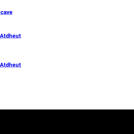
icave
 Atdheut
 Atdheut