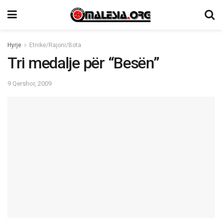
Hyrje
Etnike/Rajoni/Bota
Tri medalje për “Besën”
9 Qershor, 2009