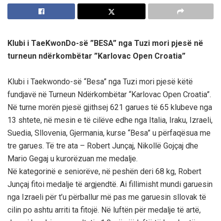
Klubi i TaeKwonDo-së ”BESA” nga Tuzi mori pjesë në
turneun ndërkombëtar ”Karlovac Open Croatia”
Klubi i Taekwondo-së “Besa” nga Tuzi mori pjesë këtë
fundjavë në Turneun Ndërkombëtar “Karlovac Open Croatia”.
Në turne morën pjesë gjithsej 621 garues të 65 klubeve nga
13 shtete, në mesin e të cilëve edhe nga Italia, Iraku, Izraeli,
Suedia, Sllovenia, Gjermania, kurse “Besa” u përfaqësua me
tre garues. Të tre ata – Robert Junçaj, Nikollë Gojçaj dhe
Mario Gegaj u kurorëzuan me medalje.
Në kategorinë e seniorëve, në peshën deri 68 kg, Robert
Junçaj fitoi medalje të argjendtë. Ai fillimisht mundi garuesin
nga Izraeli për t’u përballur më pas me garuesin sllovak të
cilin po ashtu arriti ta fitojë. Në luftën për medalje të artë,