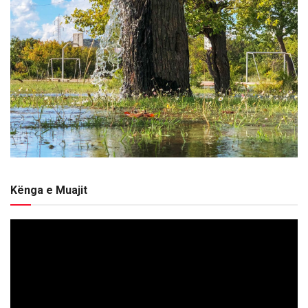
Kënga e Muajit