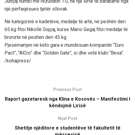
Junçaj humbi me rezultatin 1:0, në një luftë të barabartë nga
një përfaqësues tjetër sllovak.
Në kategorinë e kadetëve, medalje të artë, në peshën deri
65 kg fitoi Nikollë Gojçaj, kurse Mario Gegaj fitoi medalje të
bronztë në peshën deri 45 kg.
Pjesëmarrjen në këto gara e mundësuan kompanitë “Euro
Pact”, “AlCro” dhe “Golden Gate”, si dhe vetë klubi “Besa”.
/kohapress/
Previous Post
Raport gazetaresk nga Klina e Kosovës – Manifestimi I
këndojmë Lirisë
Next Post
Shetitje njëditore e studentëve të fakultetit të
mësuesisë