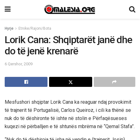
Hyrje
Etnike/Rajoni/Bota
Lorik Cana: Shqiptarët janë dhe
do të jenë krenarë
6 Qershor, 2009
Mesfushori shqiptar Lorik Cana ka reaguar ndaj provokimit
të trajnerit të Portugalisë, Carlos Queiroz, i cili ka thënë se
nuk do të dëshironte të ishte në stolin e Përfaqësueses
kuqezi në përballjen e të shtunës mbrëma në “Qemal Stafa”.
“Nuk do të dëshiroja të isha në vendin e (trajnerit Josip)