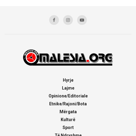
Hyrje
Lajme
Opinione/Editoriale
Etnike/Rajoni/Bota
Mërgata
Kulturë
Sport
Të Ndryshme