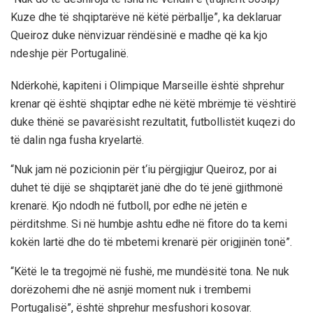
Kuze dhe të shqiptarëve në këtë përballje”, ka deklaruar
Queiroz duke nënvizuar rëndësinë e madhe që ka kjo
ndeshje për Portugalinë.
Ndërkohë, kapiteni i Olimpique Marseille është shprehur
krenar që është shqiptar edhe në këtë mbrëmje të vështirë
duke thënë se pavarësisht rezultatit, futbollistët kuqezi do
të dalin nga fusha kryelartë.
“Nuk jam në pozicionin për t‘iu përgjigjur Queiroz, por ai
duhet të dijë se shqiptarët janë dhe do të jenë gjithmonë
krenarë. Kjo ndodh në futboll, por edhe në jetën e
përditshme. Si në humbje ashtu edhe në fitore do ta kemi
kokën lartë dhe do të mbetemi krenarë për origjinën tonë”.
“Këtë le ta tregojmë në fushë, me mundësitë tona. Ne nuk
dorëzohemi dhe në asnjë moment nuk i trembemi
Portugalisë”, është shprehur mesfushori kosovar.