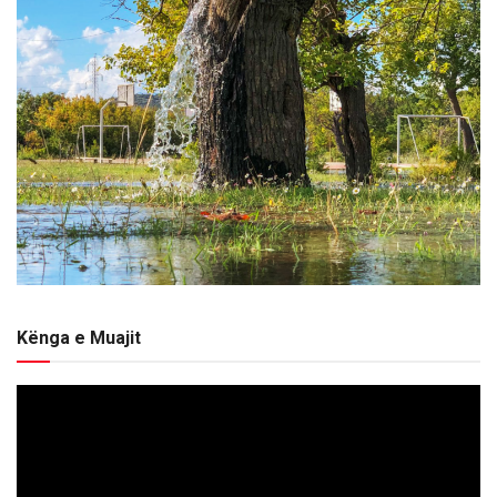
Kënga e Muajit