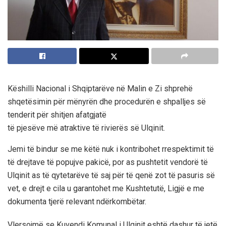
Këshilli Nacional i Shqiptarëve në Malin e Zi shprehë
shqetësimin për mënyrën dhe procedurën e shpalljes së
tenderit për shitjen afatgjatë
të pjesëve më atraktive të rivierës së Ulqinit.
Jemi të bindur se me këtë nuk i kontribohet rrespektimit të
të drejtave të popujve pakicë, por as pushtetit vendorë të
Ulqinit as të qytetarëve të saj për të qenë zot të pasuris së
vet, e drejt e cila u garantohet me Kushtetutë, Ligjë e me
dokumenta tjerë relevant ndërkombëtar.
Vlersojmë se Kuvendi Komunal i Ulqinit eshtë dashur të jetë