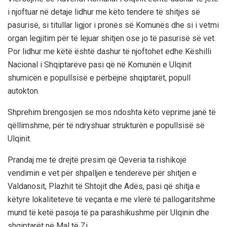
i njoftuar në detaje lidhur me këto tendere të shitjes së
pasurisë, si titullar ligjor i pronës së Komunës dhe si i vetmi
organ legjitim për të lejuar shitjen ose jo të pasurisë së vet.
Por lidhur me këtë është dashur të njoftohet edhe Këshilli
Nacional i Shqiptarëve pasi që në Komunën e Ulqinit
shumicën e popullsisë e përbëjnë shqiptarët, popull
autokton.
Shprehim brengosjen se mos ndoshta këto veprime janë të
qëllimshme, për të ndryshuar strukturën e popullsisë së
Ulqinit.
Prandaj me të drejtë presim që Qeveria ta rishikojë
vendimin e vet për shpalljen e tenderëve për shitjen e
Valdanosit, Plazhit të Shtojit dhe Adës, pasi që shitja e
këtyre lokaliteteve të veçanta e me vlerë të pallogaritshme
mund të ketë pasoja të pa parashikushme për Ulqinin dhe
shqiptarët në Mal të Zi.