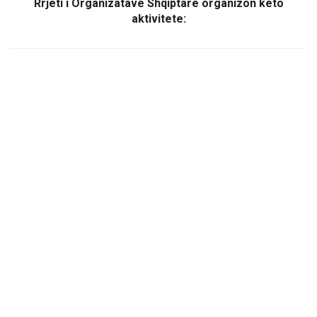
Rrjeti i Organizatave Shqiptare organizon këto
aktivitete: