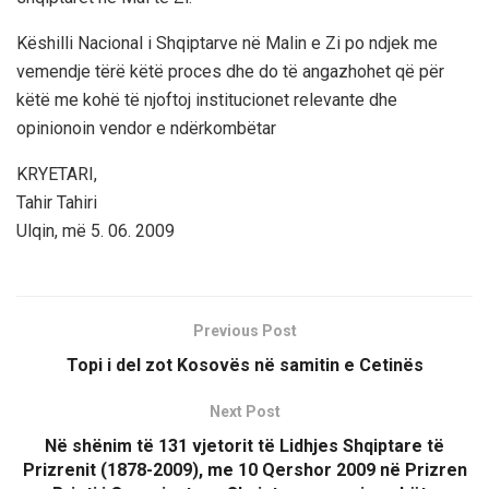
Këshilli Nacional i Shqiptarve në Malin e Zi po ndjek me
vemendje tërë këtë proces dhe do të angazhohet që për
këtë me kohë të njoftoj institucionet relevante dhe
opinionoin vendor e ndërkombëtar
KRYETARI,
Tahir Tahiri
Ulqin, më 5. 06. 2009
Previous Post
Topi i del zot Kosovës në samitin e Cetinës
Next Post
Në shënim të 131 vjetorit të Lidhjes Shqiptare të
Prizrenit (1878-2009), me 10 Qershor 2009 në Prizren