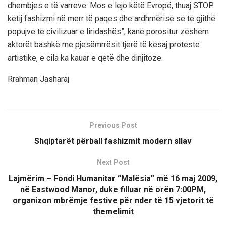
dhembjes e të varreve. Mos e lejo këtë Evropë, thuaj STOP
këtij fashizmi në merr të paqes dhe ardhmërisë së të gjithë
popujve të civilizuar e liridashës”, kanë porositur zëshëm
aktorët bashkë me pjesëmrrësit tjerë të kësaj proteste
artistike, e cila ka kauar e qetë dhe dinjitoze.
Rrahman Jasharaj
Previous Post
Shqiptarët përball fashizmit modern sllav
Next Post
Lajmërim – Fondi Humanitar “Malësia” më 16 maj 2009,
në Eastwood Manor, duke filluar në orën 7:00PM,
organizon mbrëmje festive për nder të 15 vjetorit të
themelimit