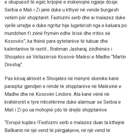
e okupuesit të egër, krijojnë e inskenojnë ngjarje dosje.
Serbia e Mali i Zi janë duke u kthyer në vende burgjesh
vetëm për shqiptarët. Fashizmi serb dhe ai malazez duke
vjellë urrejtje e duke ngritur hije lugetërish nga e kaluara po
mundohen t’i zënë frymën edhe lirisë dhe rritës së
Kosovës”, ka thënë para qytetarëve të tubuar dhe
kalimtarëve të rastit , Rrahman Jasharaj, zëdhënës i
Shoqatës së Vëllazërisë Kosovë-Malësi e Madhe “Martin
Dreshaj”.
Pas kësaj aktorët e Shoqatës në mënyrë skenike kanë
paraqitur gjendjen e rëndë të shqiptarëve në Malësinë e
Madhe dhe në Kosovën Lindore. Ata kanë vënë në
krahërorët e tyre mbishkrime duke alarmuar se Serbia e
Mali i Zi po ua mohojnë çdo të drejtë shqiptarëve
“Evropë kujdes !Fashizmi serb e malazez duan ta kthejnë
Ballkanin në një vend të përgjakjeve, në një vend të