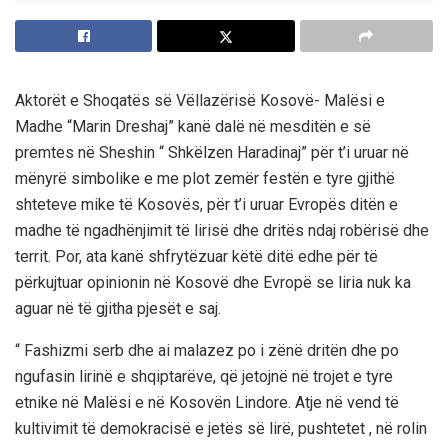
Aktorët e Shoqatës së Vëllazërisë Kosovë- Malësi e
Madhe “Marin Dreshaj” kanë dalë në mesditën e së
premtes në Sheshin “ Shkëlzen Haradinaj” për t’i uruar në
mënyrë simbolike e me plot zemër festën e tyre gjithë
shteteve mike të Kosovës, për t’i uruar Evropës ditën e
madhe të ngadhënjimit të lirisë dhe dritës ndaj robërisë dhe
territ. Por, ata kanë shfrytëzuar këtë ditë edhe për të
përkujtuar opinionin në Kosovë dhe Evropë se liria nuk ka
aguar në të gjitha pjesët e saj.
“ Fashizmi serb dhe ai malazez po i zënë dritën dhe po
ngufasin lirinë e shqiptarëve, që jetojnë në trojet e tyre
etnike në Malësi e në Kosovën Lindore. Atje në vend të
kultivimit të demokracisë e jetës së lirë, pushtetet , në rolin