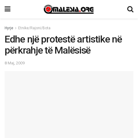
Hyrje
Etnike/Rajoni/Bota
Edhe një protestë artistike në
përkrahje të Malësisë
8 Maj, 2009