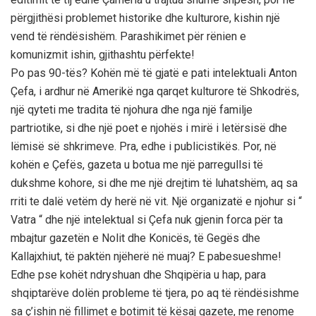
përgjithësi problemet historike dhe kulturore, kishin një
vend të rëndësishëm. Parashikimet për rënien e
komunizmit ishin, gjithashtu përfekte!
Po pas 90-tës? Kohën më të gjatë e pati intelektuali Anton
Çefa, i ardhur në Amerikë nga qarqet kulturore të Shkodrës,
një qyteti me tradita të njohura dhe nga një familje
partriotike, si dhe një poet e njohës i mirë i letërsisë dhe
lëmisë së shkrimeve. Pra, edhe i publicistikës. Por, në
kohën e Çefës, gazeta u botua me një parregullsi të
dukshme kohore, si dhe me një drejtim të luhatshëm, aq sa
rriti te dalë vetëm dy herë në vit. Një organizatë e njohur si “
Vatra “ dhe një intelektual si Çefa nuk gjenin forca për ta
mbajtur gazetën e Nolit dhe Konicës, të Gegës dhe
Kallajxhiut, të paktën njëherë në muaj? E pabesueshme!
Edhe pse kohët ndryshuan dhe Shqipëria u hap, para
shqiptarëve dolën probleme të tjera, po aq të rëndësishme
sa ç’ishin në fillimet e botimit të kësaj gazete, me renome