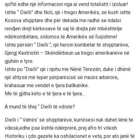
qoftë edhe një informacion nga ai vend totalisht i izoluar!
Ishte “ Dielli” dhe Noli, që i tregoi Amerikës, se kush ishte
Kosova shqiptare dhe për dekada me radhë se ndaloi
rendjen drejt kërkesave të saj të drejta për mbështetje
ndërkombëtare, sidomos të Amerikës së fuqishme!
Ishte përsëri “ Dielli “, që heroin kombëtar të shqiptarëve,
Gjergj Kastriotin – Skëndërbeun ua tregoi amerikanëve në
gjuhën e tyre.
Ishte po “Dielli” që i njohu me Nënë Terezën, duke i dhënë
një shtysë më tepër përparësisë së rracës arbërore,
krahasuar me vendet e tjera ballkanike.
Me të gjitha këto e të tjera e të tjera…
A mund të lihej “ Dielli të vdiste?
Dielli i “ Vatrës’ së shqiptarëve, kurrësesi nuk duhet lënë te
vdesë,edhe pse është ndërprerë, prej afro tri vitesh.
Historiku i çdo gazete ka oshilacionet e veta, por ato janë të