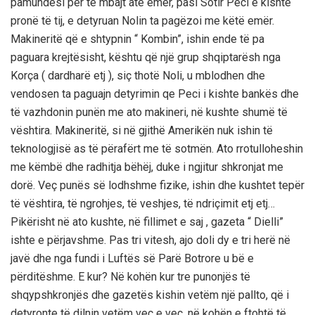
pamundësi për të mbajt atë emër, pasi Sotir Peci e kishte
pronë të tij, e detyruan Nolin ta pagëzoi me këtë emër.
Makineritë që e shtypnin “ Kombin”, ishin ende të pa
paguara krejtësisht, kështu që një grup shqiptarësh nga
Korça ( dardharë etj ), siç thotë Noli, u mblodhen dhe
vendosen ta paguajn detyrimin qe Peci i kishte bankës dhe
të vazhdonin punën me ato makineri, në kushte shumë të
vështira. Makineritë, si në gjithë Amerikën nuk ishin të
teknologjisë as të përafërt me të sotmën. Ato rrotulloheshin
me këmbë dhe radhitja bëhëj, duke i ngjitur shkronjat me
dorë. Veç punës së lodhshme fizike, ishin dhe kushtet tepër
të vështira, të ngrohjes, të veshjes, të ndriçimit etj etj…
Pikërisht në ato kushte, në fillimet e saj , gazeta “ Dielli”
ishte e përjavshme. Pas tri vitesh, ajo doli dy e tri herë në
javë dhe nga fundi i Luftës së Parë Botrore u bë e
përditëshme. E kur? Në kohën kur tre punonjës të
shqypshkronjës dhe gazetës kishin vetëm një pallto, që i
detyronte të dilnin vetëm veç e veç, në kohën e ftohtë të