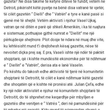
gazeta? Ne disa takime të këtyre ditëve të fundit, vetëm në
Detroit, pikërisht këtë pyetje na bënë disa vatranë të vjetër,
të cilët gazetën “ Dielli” dhe “ Vatrën” e tyre e kanë pasë si
gjenë më të shejtë. Vetëm aktivisti i njohur Vasel Ujkaj,
vatran qe në ditën e parë që shkeli Amerikën, i ka të ruajtura
e sistemuar, pothuajse gjithë numrat e “Diellit” me një
përkujdesje shejtnore. Plot dosje te ndara në muaj dhe vite,
ku lehtësisht mund t’i drejtohesh kësaj gazette, nëse të
nevoitet diçka prej saj. E pra, Vaseli ishte një ndër të paktët
shqiptarë, që i kishte mundësitë ekonomike për të ndihmuar
e “ Diellin” e “Vatrën”, derisa ata e lanë Vaselin.
Po kështu do takosh edhe aktivistë të tjerë në komunitetin
shqiptarë të Detroitit, të cilët e kanë ndihmuar këtë gazetë
dhe shoqatën që e kishte në pronësi atë. Julian Çefa, edhe
ky një ndër aktivistët e njohur në komunitetn shqiptarë të
Detroitit, do të shprehet me keqardhje për mbylljen e
gazetës dhe venitjen e “ Vatrës “, deri në pamundësinë për
të mbajtur një gazetë. Këtu mund të përmendim shumë e