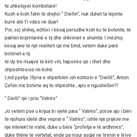
të shkelqyer kombëtare!
Kush e kish fatin të drejtoi “ Diellin”, nuk duhet ta lejonte
kurrë atë t’i vdes në duar!
Por, siç shihej, editori i kësaj periudhe kish ku të botonte, të
paktën krijimtarinë e tij dhe shkrimet e shumta. I mëshoj
kësaj ane të një realiteti që më bind, vetëm duke parë
botimet e tij
të dy tre muajve të këti viti, hapsirës që i lihet dhe
shpeshtësisë në kohë.
Lind pyetja: Illyria e shperblen ish editorin e “Diellit”, Anton
Çefën me botime aq te shpeshta , apo e ngushëllon?!
“ Dielli” që i priu “Vatrës”
Jo vetëm pse u krijua tri vjetë para “ Vatrës”, porse ajo i bëri
të njohura idetë dhe veprat e “ Vatrës”, ishte një prijëse me
një intelekt të rrallë, duke u bërë “profetja e të ardhmës”,
duke thënë të vërtetat, ende pa nisur asgje ne lirimin e lirive