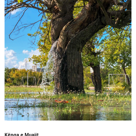
Kënga e Muajit