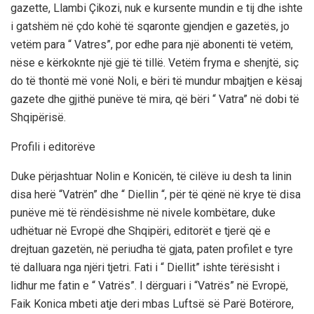
gazette, Llambi Çikozi, nuk e kursente mundin e tij dhe ishte
i gatshëm në çdo kohë të sqaronte gjendjen e gazetës, jo
vetëm para “ Vatres”, por edhe para një abonenti të vetëm,
nëse e kërkoknte një gjë të tillë. Vetëm fryma e shenjtë, siç
do të thontë më vonë Noli, e bëri të mundur mbajtjen e kësaj
gazete dhe gjithë punëve të mira, që bëri “ Vatra” në dobi të
Shqipërisë.
Profili i editorëve
Duke përjashtuar Nolin e Konicën, të cilëve iu desh ta linin
disa herë “Vatrën” dhe “ Diellin “, për të qënë në krye të disa
punëve më të rëndësishme në nivele kombëtare, duke
udhëtuar në Evropë dhe Shqipëri, editorët e tjerë që e
drejtuan gazetën, në periudha të gjata, paten profilet e tyre
të dalluara nga njëri tjetri. Fati i “ Diellit” ishte tërësisht i
lidhur me fatin e “ Vatrës”. I dërguari i “Vatrës” në Evropë,
Faik Konica mbeti atje deri mbas Luftsë së Parë Botërore,