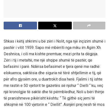
Shkas i këtij shkrimi u bë zëri i Nolit, nga një inçizim shumë i
pastër i vitit 1959. Sapo më mbërriti nga miku im Agim Xh.
Deshnica, i cili ma kishte premtuar, mezi prita ta dëgjoja.
Zëri i tij i metaltë, me një shqipe shumë të pastër, qe
befasimi i parë. Ndërsa befasimet e tjera qenë me radhë:
elokuenca, saktësia dhe siguria në tërë shtjellimin e tij, që
për afro gjysëm ore, u duartrokit disa herë. Fjalimi i tij ishte
me rastin e 50 vjetorit te gazetës së njohur “ Dielli “ ku, veç
një kronolgjie të saktë dhe të përmbledhur, Noli u bëri thirrje
të pranishmeve pikërisht kështu: “ Të gjithë siç jemi të
shkojmë në 100 vjetorin e “ Diellit”. Asnjëri prej nesh të mos