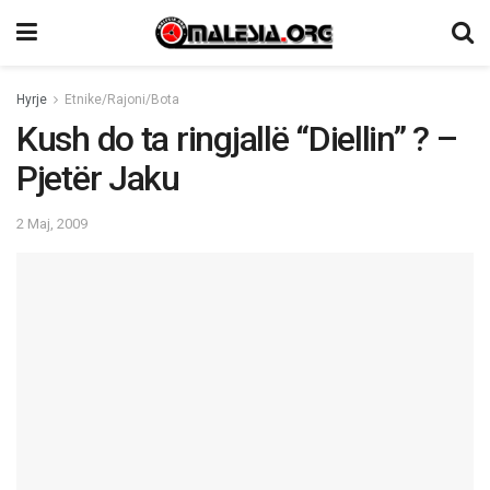
Hyrje
Etnike/Rajoni/Bota
Kush do ta ringjallë “Diellin” ? –
Pjetër Jaku
2 Maj, 2009