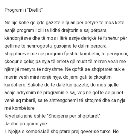
Programi i “Diellit”
Në një kohë që çdo gazetë e quan për detyrë të mos ketë
asnjë program i cili ta lidhë drejtorin e saj përpara
këndonjësve dhe të mos i lërë asnjë deriçkë të fshehur për
qëllime të nënrrogosta, guxojmë të dalim përpara
shqiptarëve me një program fjeshtë kombëtar, të përvijosur,
çkoqur e çelur, pa nyja të errëta që mudt të mirren vesh me
njëmijë mënyra të ndryshme. Në qoftë se shqiptarët nuk e
marrin vesh mirë nonjë nyjë, do jemi gati ta çkoqitim
kurdoherë. Sakohë do të dalë kjo gazetë, do mos sjellë
asnjë ndryshim në programin e saj, veç në qoftë se punët
venë aq mbarë, sa të shtrëngohemi të shtojmë dhe ca nyja
më kombëtare.
Kryefjala jonë është “Shqipëria për shqiptarët”
Ja dhe programi ynë:
I. Njojtja e kombësisë shqiptare prej qeverisë turke. Në