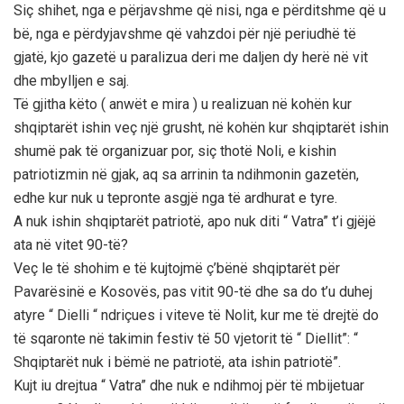
Siç shihet, nga e përjavshme që nisi, nga e përditshme që u
bë, nga e përdyjavshme që vahzdoi për një periudhë të
gjatë, kjo gazetë u paralizua deri me daljen dy herë në vit
dhe mbylljen e saj.
Të gjitha këto ( anwët e mira ) u realizuan në kohën kur
shqiptarët ishin veç një grusht, në kohën kur shqiptarët ishin
shumë pak të organizuar por, siç thotë Noli, e kishin
patriotizmin në gjak, aq sa arrinin ta ndihmonin gazetën,
edhe kur nuk u tepronte asgjë nga të ardhurat e tyre.
A nuk ishin shqiptarët patriotë, apo nuk diti “ Vatra” t’i gjëjë
ata në vitet 90-të?
Veç le të shohim e të kujtojmë ç’bënë shqiptarët për
Pavarësinë e Kosovës, pas vitit 90-të dhe sa do t’u duhej
atyre “ Dielli “ ndriçues i viteve të Nolit, kur me të drejtë do
të sqaronte në takimin festiv të 50 vjetorit të “ Diellit”: “
Shqiptarët nuk i bëmë ne patriotë, ata ishin patriotë”.
Kujt iu drejtua “ Vatra” dhe nuk e ndihmoj për të mbijetuar