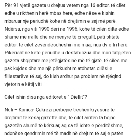
Për 91 vjetë gazeta u drejtua vetem nga 16 editor, të cilët
edhe u rikthenin herë mbas here, edhe nëse e kishin
mbaruar një periudhë kohe në drejtimin e saj më parë.
Ndërsa, nga viti 1990 deri ne 1996, kohë të cilën dilte edhe
shumë më rrallë dhe në mënyrë të çrregullt, pati shtatë
editor, të cilët zëvëndësoheshin me muaj, nga dy e tri herë.
Pikërisht në këtë periudhë u destabilizua dhe mori tatpjetën
gazeta shqiptare me jetëgjatësinë më të gjatë, të cilës me
pak kujdes dhe me një përkushtim atdhetar, cilësi e
fillestarëve të saj, do kish ardhur pa problem në njëqind
vjetorin e këtij viti.
Cilët ishin disa nga editorët e “ Diellit”?
Noli – Konica- Çekrezi përbëjnë treshën kryesore të
drejtimit të kësaj gazette dhe, të cilët arritën ta bëjnë
gazetën shumë të kërkuar, aq sa të ishte e përditëshme,
ndonëse qendrimin më të madh në drejtim të saj e patën