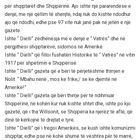
për shqiptarët dhe Shqipërinë. Ajo ishte një pararendëse e
denjë, me një qëllim të shenjtë, ndaj nuk do kishte ndodhur
ajo që ndodhi, edhe pse 97 vite nuk janë pak në jetën e një
gazete.
Ishte “ Dielli” zëdhënësja më e denjë e “ Vatrës” dhe në
përgjithësi shqiptarëve, sidomos në Amerikë.
Ishte “ Dielli” që filloi fushatën Historike të “ Vatrës” në vitin
1917 për shpëtimin e Shqipërisë.
Ishte “ Dielli” gazeta që e bëri të përjetëshme thirrjen e
Nolit: “ Mbahu nënë , mos ke frike,/ se ke djemtë në
Amerikë!”
Ishte “ Dielli” gazeta që bëri thirrje për të ndihmuar
Shqipërinë, në kohën kur nuk kishte shtet dhe, ishte po kjo
gazetë, që i tha Willsonit, se Shqipëria ka njerëz të aftë, që
dinë të kërkojnë të drejtat e tyre.
Ishte “ Dielli” që i tregoi Amerikës, se kush ishte komunizmi
shqiptar, edhe pse në kohë shumë të vështira për të marrë,