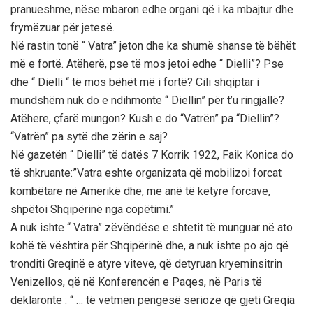
pranueshme, nëse mbaron edhe organi që i ka mbajtur dhe
frymëzuar për jetesë.
Në rastin tonë “ Vatra” jeton dhe ka shumë shanse të bëhët
më e fortë. Atëherë, pse të mos jetoi edhe “ Dielli”? Pse
dhe “ Dielli “ të mos bëhët më i fortë? Cili shqiptar i
mundshëm nuk do e ndihmonte “ Diellin” për t’u ringjallë?
Atëhere, çfarë mungon? Kush e do “Vatrën” pa “Diellin”?
“Vatrën” pa sytë dhe zërin e saj?
Në gazetën “ Dielli” të datës 7 Korrik 1922, Faik Konica do
të shkruante:”Vatra eshte organizata që mobilizoi forcat
kombëtare në Amerikë dhe, me anë të këtyre forcave,
shpëtoi Shqipërinë nga copëtimi.”
A nuk ishte “ Vatra” zëvëndëse e shtetit të munguar në ato
kohë të vështira për Shqipërinë dhe, a nuk ishte po ajo që
tronditi Greqinë e atyre viteve, që detyruan kryeminsitrin
Venizellos, që në Konferencën e Paqes, në Paris të
deklaronte : “ … të vetmen pengesë serioze që gjeti Greqia