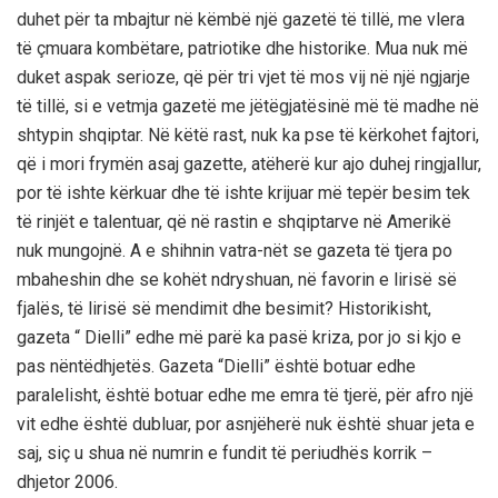
duhet për ta mbajtur në këmbë një gazetë të tillë, me vlera
të çmuara kombëtare, patriotike dhe historike. Mua nuk më
duket aspak serioze, që për tri vjet të mos vij në një ngjarje
të tillë, si e vetmja gazetë me jëtëgjatësinë më të madhe në
shtypin shqiptar. Në këtë rast, nuk ka pse të kërkohet fajtori,
që i mori frymën asaj gazette, atëherë kur ajo duhej ringjallur,
por të ishte kërkuar dhe të ishte krijuar më tepër besim tek
të rinjët e talentuar, që në rastin e shqiptarve në Amerikë
nuk mungojnë. A e shihnin vatra-nët se gazeta të tjera po
mbaheshin dhe se kohët ndryshuan, në favorin e lirisë së
fjalës, të lirisë së mendimit dhe besimit? Historikisht,
gazeta “ Dielli” edhe më parë ka pasë kriza, por jo si kjo e
pas nëntëdhjetës. Gazeta “Dielli” është botuar edhe
paralelisht, është botuar edhe me emra të tjerë, për afro një
vit edhe është dubluar, por asnjëherë nuk është shuar jeta e
saj, siç u shua në numrin e fundit të periudhës korrik –
dhjetor 2006.