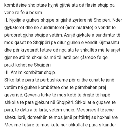
kombësinë shqiptare hyjnë gjithë ata që flasin shqip pa
vënë re fe a besim.
II. Njojtja e gjuhës shqipe si gjuhë zyrtare në Shqipëri. Ndër
gjykatoret dhe në sundimtoret (administratë) e vendit të
përdoret gjuha shqipe vetëm. Asnjë gjykatë a sundimtar të
mos qaset në Shqipëri pa ditur gjuhën e vendit. Gjithashtu
dhe për kryetarët fetarë që nga ata të shkallës më të unjët
gjer në atë të shkallës më të lartë për çfarëdo fe që
praktikohet në Shqipëri.
III. Arsim kombëtar shqip.
Shkollat e para të përbashkëme për gjithë çunat të jenë
vetëm në gjuhën kombëtare dhe të përmbahen prej
qeverisë. Qeveria turke të mos ketë të drejtë të hapë
shkolla të para gjëkunt në Shqipëri. Shkollat e çupave të
para, të dyta a të larta, vetëm shqip. Mësonjësit të jenë
shekullorë, domethën të mos jenë priftërinj as hoxhallarë.
Mësime fetare të mos ketë nër shkollat e para sikundër