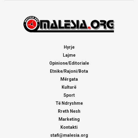
Hyrje
Lajme
Opinione/Editoriale
Etnike/Rajoni/Bota
Mërgata
Kulturë
Sport
Të Ndryshme
Rreth Nesh
Marketing
Kontakti
stafi@malesia.org