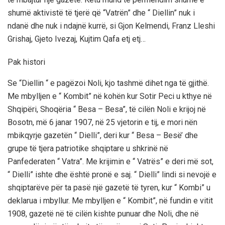
shumë aktivistë të tjerë që “Vatrën” dhe “ Diellin” nuk i
ndanë dhe nuk i ndajnë kurrë, si Gjon Kelmendi, Franz Lleshi
Grishaj, Gjeto Ivezaj, Kujtim Qafa etj etj…
Pak histori
Se “Diellin “ e pagëzoi Noli, kjo tashmë dihet nga të gjithë.
Me mbylljen e “ Kombit” në kohën kur Sotir Peci u kthye në
Shqipëri, Shoqëria “ Besa – Besa”, të cilën Noli e krijoj në
Bosotn, më 6 janar 1907, në 25 vjetorin e tij, e mori nën
mbikqyrje gazetën “ Dielli”, deri kur “ Besa – Besë’ dhe
grupe të tjera patriotike shqiptare u shkrinë në
Panfederaten “ Vatra”. Me krijimin e “ Vatrës” e deri më sot,
“ Dielli” ishte dhe është pronë e saj. “ Dielli” lindi si nevojë e
shqiptarëve për ta pasë një gazetë të tyren, kur “ Kombi” u
deklarua i mbyllur. Me mbylljen e “ Kombit”, në fundin e vitit
1908, gazetë në të cilën kishte punuar dhe Noli, dhe në