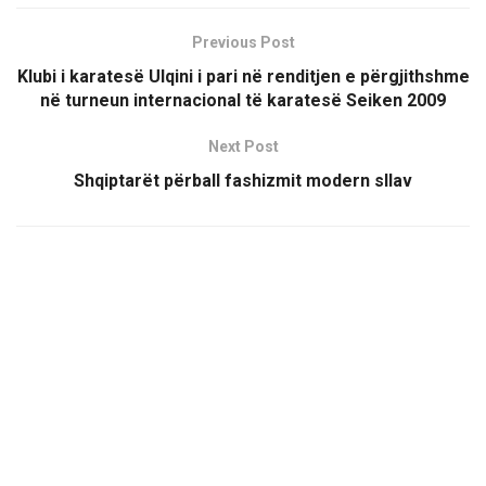
Previous Post
Klubi i karatesë Ulqini i pari në renditjen e përgjithshme
në turneun internacional të karatesë Seiken 2009
Next Post
Shqiptarët përball fashizmit modern sllav