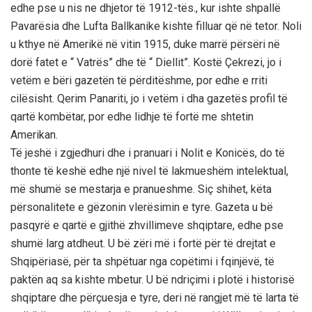
edhe pse u nis ne dhjetor të 1912-tës., kur ishte shpallë
Pavarësia dhe Lufta Ballkanike kishte filluar që në tetor. Noli
u kthye në Amerikë në vitin 1915, duke marrë përsëri në
dorë fatet e “ Vatrës” dhe të “ Diellit”. Kostë Çekrezi, jo i
vetëm e bëri gazetën të përditëshme, por edhe e rriti
cilësisht. Qerim Panariti, jo i vetëm i dha gazetës profil të
qartë kombëtar, por edhe lidhje të fortë me shtetin
Amerikan.
Të jeshë i zgjedhuri dhe i pranuari i Nolit e Konicës, do të
thonte të keshë edhe një nivel të lakmueshëm intelektual,
më shumë se mestarja e pranueshme. Siç shihet, këta
përsonalitete e gëzonin vlerësimin e tyre. Gazeta u bë
pasqyrë e qartë e gjithë zhvillimeve shqiptare, edhe pse
shumë larg atdheut. U bë zëri më i fortë për të drejtat e
Shqipëriasë, për ta shpëtuar nga copëtimi i fqinjëvë, të
paktën aq sa kishte mbetur. U bë ndriçimi i plotë i historisë
shqiptare dhe përçuesja e tyre, deri në rangjet më të larta të