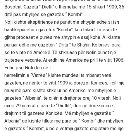
Bosotnit. Gazeta “ Dielli” u themelua me 15 shkurt 1909, 36
ditë pas mbylljes së gazetës “ Kombi”.
Noli kishte ekspëriencë në punët me shtypin edhe si ish
bashkëpunëtor i gazetës “Kombi”, ku i takoi t’i mësoi të
gjitha proceset e punës me shtypin e asaj kohe. Ai kishte
punuar edhe me gazetën “ Drita “ të Shahin Kolonjës, para
se të vinte në Amerikë. Të shkruash për Nolin duhet një
trajtesë e veçantë. Ai erdhi në Amerikë në prill të vitit 1906.
Edhe pse Noli deri në t
hemelimin e “Vatrës” kishte mundësi ta mbanet vetë
gazetën, në nëntor të vitit 1909 ia dorëzoi Konicës, i cili një
muaj më parë kishte shkelur në Amerikë, me mbylljen e
gazetës “ Albania”, të cilën e drejtonte prej 10 vitesh. Noli
nxori 29 numrat e parë të “Diellit”, deri në dorëzimin e
drejtimit të gazetës Konicës. Më mbylljen e gazetës “
Albania” që kishte filluar më parë se “ Kombi” dhe mbylljen
e gazetës “ Kombi”, u bë e vetmja gazetë shqiptare me një