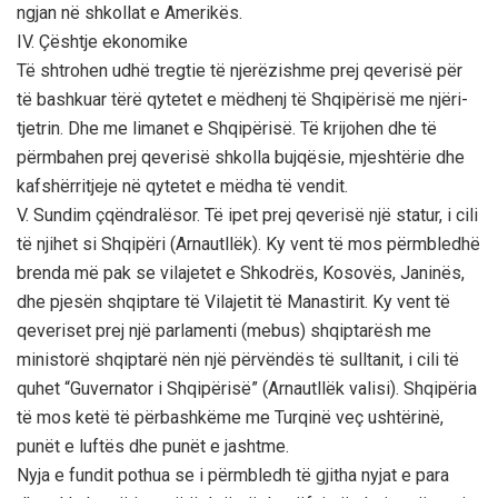
ngjan në shkollat e Amerikës.
IV. Çështje ekonomike
Të shtrohen udhë tregtie të njerëzishme prej qeverisë për
të bashkuar tërë qytetet e mëdhenj të Shqipërisë me njëri-
tjetrin. Dhe me limanet e Shqipërisë. Të krijohen dhe të
përmbahen prej qeverisë shkolla bujqësie, mjeshtërie dhe
kafshërritjeje në qytetet e mëdha të vendit.
V. Sundim çqëndralësor. Të ipet prej qeverisë një statur, i cili
të njihet si Shqipëri (Arnautllëk). Ky vent të mos përmbledhë
brenda më pak se vilajetet e Shkodrës, Kosovës, Janinës,
dhe pjesën shqiptare të Vilajetit të Manastirit. Ky vent të
qeveriset prej një parlamenti (mebus) shqiptarësh me
ministorë shqiptarë nën një përvëndës të sulltanit, i cili të
quhet “Guvernator i Shqipërisë” (Arnautllëk valisi). Shqipëria
të mos ketë të përbashkëme me Turqinë veç ushtërinë,
punët e luftës dhe punët e jashtme.
Nyja e fundit pothua se i përmbledh të gjitha nyjat e para