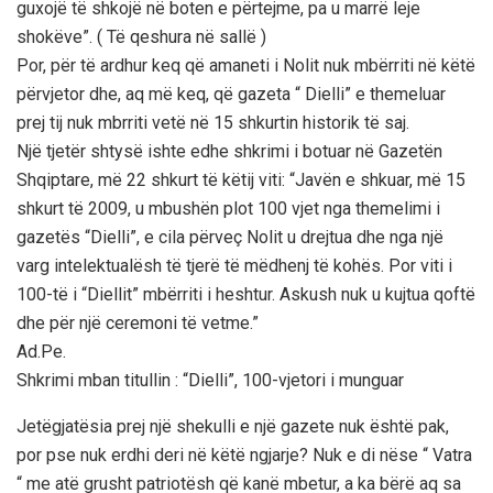
guxojë të shkojë në boten e përtejme, pa u marrë leje
shokëve”. ( Të qeshura në sallë )
Por, për të ardhur keq që amaneti i Nolit nuk mbërriti në këtë
përvjetor dhe, aq më keq, që gazeta “ Dielli” e themeluar
prej tij nuk mbrriti vetë në 15 shkurtin historik të saj.
Një tjetër shtysë ishte edhe shkrimi i botuar në Gazetën
Shqiptare, më 22 shkurt të këtij viti: “Javën e shkuar, më 15
shkurt të 2009, u mbushën plot 100 vjet nga themelimi i
gazetës “Dielli”, e cila përveç Nolit u drejtua dhe nga një
varg intelektualësh të tjerë të mëdhenj të kohës. Por viti i
100-të i “Diellit” mbërriti i heshtur. Askush nuk u kujtua qoftë
dhe për një ceremoni të vetme.”
Ad.Pe.
Shkrimi mban titullin : “Dielli”, 100-vjetori i munguar
Jetëgjatësia prej një shekulli e një gazete nuk është pak,
por pse nuk erdhi deri në këtë ngjarje? Nuk e di nëse “ Vatra
“ me atë grusht patriotësh që kanë mbetur, a ka bërë aq sa