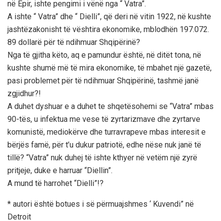
në Epir, ishte pengimi i vënë nga “ Vatra”.
A ishte “ Vatra” dhe “ Dielli”, që deri në vitin 1922, në kushte
jashtëzakonisht të vështira ekonomike, mblodhën 197.072.
89 dollarë për të ndihmuar Shqipërinë?
Nga të gjitha këto, aq e pamundur është, në ditët tona, në
kushte shumë më të mira ekonomike, të mbahet një gazetë,
pasi problemet për të ndihmuar Shqipërinë, tashmë janë
zgjidhur?!
A duhet dyshuar e a duhet te shqetësohemi se “Vatra” mbas
90-tës, u infektua me vese të zyrtarizmave dhe zyrtarve
komunistë, mediokërve dhe turravrapeve mbas interesit e
bërjës famë, për t’u dukur patriotë, edhe nëse nuk janë të
tillë? “Vatra” nuk duhej të ishte kthyer në vetëm një zyrë
pritjeje, duke e harruar “Diellin”.
A mund të harrohet “Dielli”!?
* autori është botues i së përmuajshmes ‘ Kuvendi” në
Detroit