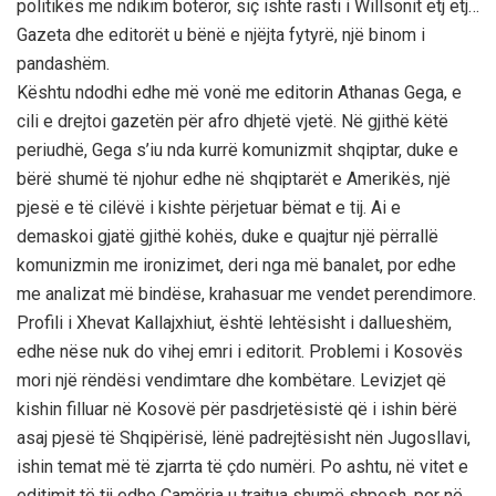
politikës me ndikim botëror, siç ishte rasti i Willsonit etj etj…
Gazeta dhe editorët u bënë e njëjta fytyrë, një binom i
pandashëm.
Kështu ndodhi edhe më vonë me editorin Athanas Gega, e
cili e drejtoi gazetën për afro dhjetë vjetë. Në gjithë këtë
periudhë, Gega s’iu nda kurrë komunizmit shqiptar, duke e
bërë shumë të njohur edhe në shqiptarët e Amerikës, një
pjesë e të cilëvë i kishte përjetuar bëmat e tij. Ai e
demaskoi gjatë gjithë kohës, duke e quajtur një përrallë
komunizmin me ironizimet, deri nga më banalet, por edhe
me analizat më bindëse, krahasuar me vendet perendimore.
Profili i Xhevat Kallajxhiut, është lehtësisht i dallueshëm,
edhe nëse nuk do vihej emri i editorit. Problemi i Kosovës
mori një rëndësi vendimtare dhe kombëtare. Levizjet që
kishin filluar në Kosovë për pasdrjetësistë që i ishin bërë
asaj pjesë të Shqipërisë, lënë padrejtësisht nën Jugosllavi,
ishin temat më të zjarrta të çdo numëri. Po ashtu, në vitet e
editimit të tij edhe Çamëria u trajtua shumë shpesh, por në