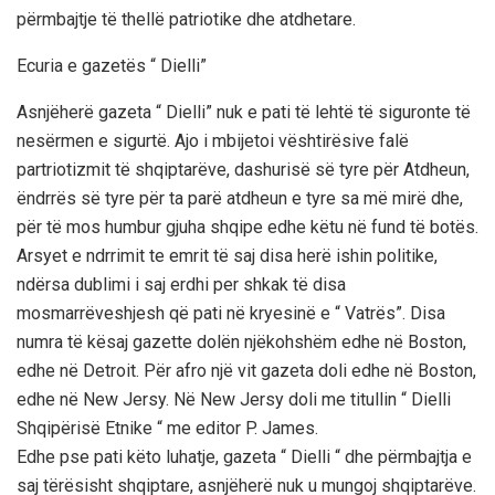
përmbajtje të thellë patriotike dhe atdhetare.
Ecuria e gazetës “ Dielli”
Asnjëherë gazeta “ Dielli” nuk e pati të lehtë të siguronte të
nesërmen e sigurtë. Ajo i mbijetoi vështirësive falë
partriotizmit të shqiptarëve, dashurisë së tyre për Atdheun,
ëndrrës së tyre për ta parë atdheun e tyre sa më mirë dhe,
për të mos humbur gjuha shqipe edhe këtu në fund të botës.
Arsyet e ndrrimit te emrit të saj disa herë ishin politike,
ndërsa dublimi i saj erdhi per shkak të disa
mosmarrëveshjesh që pati në kryesinë e “ Vatrës”. Disa
numra të kësaj gazette dolën njëkohshëm edhe në Boston,
edhe në Detroit. Për afro një vit gazeta doli edhe në Boston,
edhe në New Jersy. Në New Jersy doli me titullin “ Dielli
Shqipërisë Etnike “ me editor P. James.
Edhe pse pati këto luhatje, gazeta “ Dielli “ dhe përmbajtja e
saj tërësisht shqiptare, asnjëherë nuk u mungoj shqiptarëve.