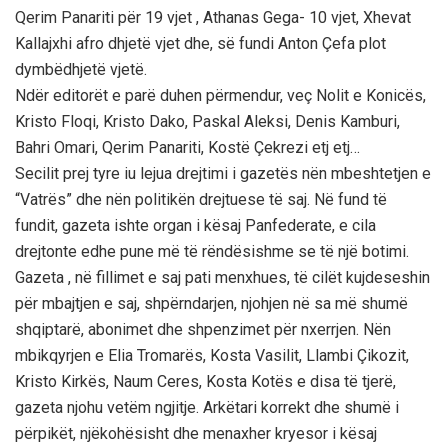
Qerim Panariti për 19 vjet , Athanas Gega- 10 vjet, Xhevat
Kallajxhi afro dhjetë vjet dhe, së fundi Anton Çefa plot
dymbëdhjetë vjetë.
Ndër editorët e parë duhen përmendur, veç Nolit e Konicës,
Kristo Floqi, Kristo Dako, Paskal Aleksi, Denis Kamburi,
Bahri Omari, Qerim Panariti, Kostë Çekrezi etj etj…
Secilit prej tyre iu lejua drejtimi i gazetës nën mbeshtetjen e
“Vatrës” dhe nën politikën drejtuese të saj. Në fund të
fundit, gazeta ishte organ i kësaj Panfederate, e cila
drejtonte edhe pune më të rëndësishme se të një botimi.
Gazeta , në fillimet e saj pati menxhues, të cilët kujdeseshin
për mbajtjen e saj, shpërndarjen, njohjen në sa më shumë
shqiptarë, abonimet dhe shpenzimet për nxerrjen. Nën
mbikqyrjen e Elia Tromarës, Kosta Vasilit, Llambi Çikozit,
Kristo Kirkës, Naum Ceres, Kosta Kotës e disa të tjerë,
gazeta njohu vetëm ngjitje. Arkëtari korrekt dhe shumë i
përpikët, njëkohësisht dhe menaxher kryesor i kësaj