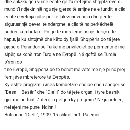
dhe shkaku që i vumë është që t’u rrëfejmë shqiptarëve si
mund t’i ndjekin një nga një gjersa të arrijnë ne e fundit, e cila
është e vetmja udhë për të lulëzuar vendin dhe për të
siguruar një qeveri të nderçme, e cila të na përkëdhelë
sedrën kombëtare. Po që të mos lemë asnjë deriçkë të
hapur, ja ku shtojmë dhe këto dy fjalë. Shqipëria do të jetë
pjesë e Perandorisë Turke me privilegjet që përmentmë më
sipër, sa kohë rron Turqia në Evropë. Në qoftë se Turqia
s’rron do
t në Evropë, Shqipëria do të bëhet më vete me një princ prej
fëmijëve mbretërorë të Evropës.
Ky është programi i anës kombëtare shqipe dhe i shoqërisë
“Besa – Besën” dhe “Dielli” do të jetë organi i tyre besnik
gjer më në funt. Zotërij, ju pëlqen ky program? Në ju pëlqen,
rrëfejeni me punë. Ndihni!
Botuar në “Dielli”, 1909, 15 shkurt, nr.1. Pa emër.