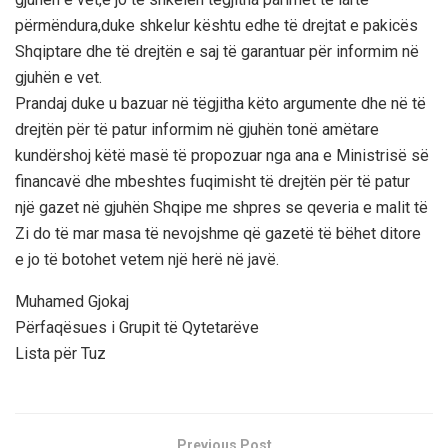
përmëndura,duke shkelur kështu edhe të drejtat e pakicës
Shqiptare dhe të drejtën e saj të garantuar për informim në
gjuhën e vet.
Prandaj duke u bazuar në tëgjitha këto argumente dhe në të
drejtën për të patur informim në gjuhën tonë amëtare
kundërshoj këtë masë të propozuar nga ana e Ministrisë së
financavë dhe mbeshtes fuqimisht të drejtën për të patur
një gazet në gjuhën Shqipe me shpres se qeveria e malit të
Zi do të mar masa të nevojshme që gazetë të bëhet ditore
e jo të botohet vetem një herë në javë.
Muhamed Gjokaj
Përfaqësues i Grupit të Qytetarëve
Lista për Tuz
Previous Post