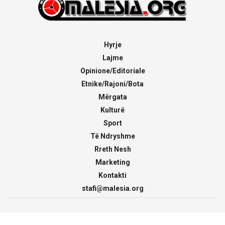
Hyrje
Lajme
Opinione/Editoriale
Etnike/Rajoni/Bota
Mërgata
Kulturë
Sport
Të Ndryshme
Rreth Nesh
Marketing
Kontakti
stafi@malesia.org
© 2000 - 2026
malesia.org