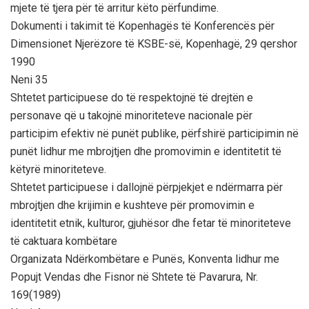
mjete të tjera për të arritur këto përfundime.
Dokumenti i takimit të Kopenhagës të Konferencës për
Dimensionet Njerëzore të KSBE-së, Kopenhagë, 29 qershor
1990
Neni 35
Shtetet participuese do të respektojnë të drejtën e
personave që u takojnë minoriteteve nacionale për
participim efektiv në punët publike, përfshirë participimin në
punët lidhur me mbrojtjen dhe promovimin e identitetit të
këtyrë minoriteteve.
Shtetet participuese i dallojnë përpjekjet e ndërmarra për
mbrojtjen dhe krijimin e kushteve për promovimin e
identitetit etnik, kulturor, gjuhësor dhe fetar të minoriteteve
të caktuara kombëtare
Organizata Ndërkombëtare e Punës, Konventa lidhur me
Popujt Vendas dhe Fisnor në Shtete të Pavarura, Nr.
169(1989)