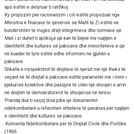
apo është e detyruar ti ratifikoj.
Ky propozim për racionalizim i cili është propozuar nga
Ministria e finacave të qeverisë së Malit të Zi është në
kundërshtim të rrugës drejt integrimeve dhe normave që
Mali i zi duhet ti aplikoj,e që kan të bëjnë me ruajtjen e
identitetit dhe kultures së pakicave dhe minoriteteve e që
në kuadër të tyrë është edhe informimi në gjuhën e
pakicave.
Shkalla e rrespektimit të drejtave të njeriut me një theks të
veçant në të drejtat e pakicave është parametër më i mirë i
pjekurisë kolektive dhe pasqyrë të cilën një shoqëri e arrin
në drejtim të demokratizimit të shoqërisë në tërësi.
Prandaj dua ti veçoj disa pika që dokumentet
ndërkombetarë u referohen shteteve të pavarura për ruajtjen
e identitetit dhe kulturës së pakicave.
.Konventa Ndërkombëtare për të Drejtat Civile dhe Politike
(1966