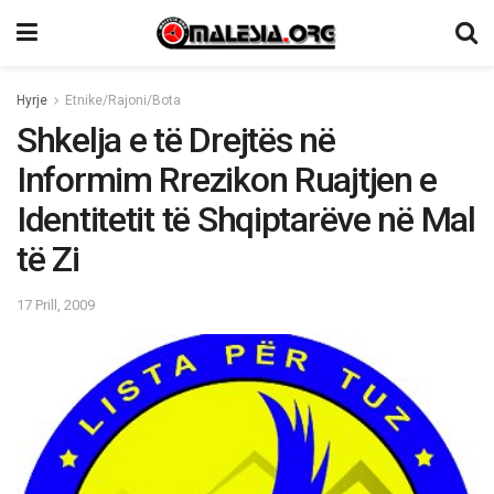
Hyrje
Etnike/Rajoni/Bota
Shkelja e të Drejtës në
Informim Rrezikon Ruajtjen e
Identitetit të Shqiptarëve në Mal
të Zi
17 Prill, 2009