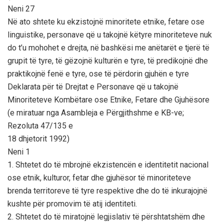
Neni 27
Në ato shtete ku ekzistojnë minoritete etnike, fetare ose
linguistike, personave që u takojnë këtyre minoriteteve nuk
do t’u mohohet e drejta, në bashkësi me anëtarët e tjerë të
grupit të tyre, të gëzojnë kulturën e tyre, të predikojnë dhe
praktikojnë fenë e tyre, ose të përdorin gjuhën e tyre
Deklarata për të Drejtat e Personave që u takojnë
Minoriteteve Kombëtare ose Etnike, Fetare dhe Gjuhësore
(e miratuar nga Asambleja e Përgjithshme e KB-ve;
Rezoluta 47/135 e
18 dhjetorit 1992)
Neni 1
1. Shtetet do të mbrojnë ekzistencën e identitetit nacional
ose etnik, kulturor, fetar dhe gjuhësor të minoriteteve
brenda territoreve të tyre respektive dhe do të inkurajojnë
kushte për promovim të atij identiteti.
2. Shtetet do të miratojnë legjislativ të përshtatshëm dhe