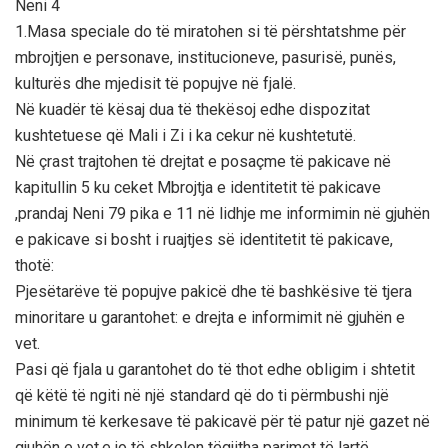
Neni 4
1.Masa speciale do të miratohen si të përshtatshme për
mbrojtjen e personave, institucioneve, pasurisë, punës,
kulturës dhe mjedisit të popujve në fjalë.
Në kuadër të kësaj dua të thekësoj edhe dispozitat
kushtetuese që Mali i Zi i ka cekur në kushtetutë.
Në çrast trajtohen të drejtat e posaçme të pakicave në
kapitullin 5 ku ceket Mbrojtja e identitetit të pakicave
,prandaj Neni 79 pika e 11 në lidhje me informimin në gjuhën
e pakicave si bosht i ruajtjes së identitetit të pakicave,
thotë:
Pjesëtarëve të popujve pakicë dhe të bashkësive të tjera
minoritare u garantohet: e drejta e informimit në gjuhën e
vet.
Pasi që fjala u garantohet do të thot edhe obligim i shtetit
që këtë të ngiti në një standard që do ti përmbushi një
minimum të kerkesave të pakicavë për të patur një gazet në
gjuhën e vet,e jo të shkelen tëgjitha parimet të lartë