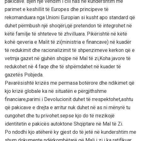
pakicave. Bjen një vëndim i cili has në kundershtim më
parimet e keshillit të Europes dhe principeve të
rekomanduara nga Unioni Europian si kusht apo standard që
duhet përmbush një shoqëri,që pretendon të integrohet në
këtë familje të shteteve të zhvilluara. Pikërishtë në këtë
kohë qeveria e Malit të zi(ministria e financave) në kuadër
të redukimit dhe racionalizimit të shpenzimeve kerkon që e
vetmja gazet në gjuhën shqipe në Mal të zi,Koha javore të
redukohet në 4 faqe dhe të shpërndahet në kuader të
gazetës Pobjeda.
Pavarësishtë krizës me permasa botërore dhe ndikimet që
kjo krizë globale ka në situatën e përgjithshme
financiare,parimi i Devolucionit duhet të rrespektohet,ashtu
që pakicave e drejta e arritur nuk duhet në as ni mënyrë tu
cungohet dhe tu privohet.sepse kjo do të rrezikojë
identitetin e pakicës autoktone Shqiptare në Mal të Zi.
Po ndodhi kjo atëherë ky gjest do të jetë në kundershtim me
shum dokumente ndërkombëtarë që Mali i zi i ka ratifikuar