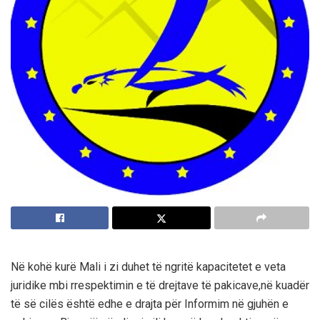
Në kohë kurë Mali i zi duhet të ngritë kapacitetet e veta
juridike mbi rrespektimin e të drejtave të pakicave,në kuadër
të së cilës është edhe e drajta për Informim në gjuhën e