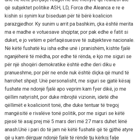
që subjektet politike ASH, LD, Forca dhe Aleanca e re e
kishin si synim kur biseduan për të bërë koalicion
parazgjedhor. Ky sunim u arrit pa bashkim, çka është merita
ma e madhe e votuesave shqiptar, por pak edhe e fatit si
duket, e jo vetëm e përfaqësuesve të subjekteve nacionale.
Në këtë fushatë ku isha edhe unë i pranishëm, kishte fjalë
nganjëherë të mëdha, por edhe të rënda, e kjo me siguri se
për një shoqëri demokratike është edhe deri diku e
pranueshme, por për ne ende nuk është diçka që mund të
harrohet shpejt. Unë personalisht, me siguri se gjatë kësaj
fushate me ndonjë fjalë apo veprim kam fyer dikë, jo me
qëllim natyrisht, por duke mbrojtë vizionin, idetë dhe
qëllimët e koalicionit tonë, dhe duke tentuar të tregoj
mangësitë e rivalëve tonë politik, por me siguri se këtë
pjesë të asaj prej më 5 mars deri më 27 mars duhet lënë
anash.Unë i pari do të jam në këtë fushatë që të gjithë atyre
që u kam dërguar ndonjë fjalë të rëndë tju kërkoj falje