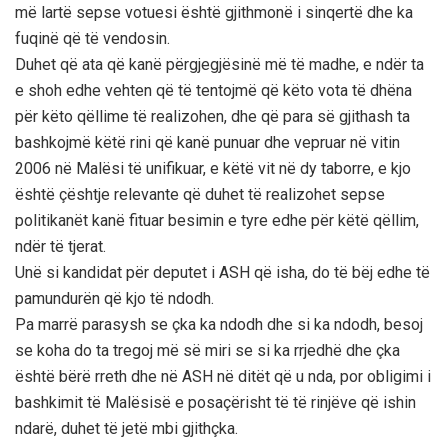
më lartë sepse votuesi është gjithmonë i sinqertë dhe ka
fuqinë që të vendosin.
Duhet që ata që kanë përgjegjësinë më të madhe, e ndër ta
e shoh edhe vehten që të tentojmë që këto vota të dhëna
për këto qëllime të realizohen, dhe që para së gjithash ta
bashkojmë këtë rini që kanë punuar dhe vepruar në vitin
2006 në Malësi të unifikuar, e këtë vit në dy taborre, e kjo
është çështje relevante që duhet të realizohet sepse
politikanët kanë fituar besimin e tyre edhe për këtë qëllim,
ndër të tjerat.
Unë si kandidat për deputet i ASH që isha, do të bëj edhe të
pamundurën që kjo të ndodh.
Pa marrë parasysh se çka ka ndodh dhe si ka ndodh, besoj
se koha do ta tregoj më së miri se si ka rrjedhë dhe çka
është bërë rreth dhe në ASH në ditët që u nda, por obligimi i
bashkimit të Malësisë e posaçërisht të të rinjëve që ishin
ndarë, duhet të jetë mbi gjithçka.