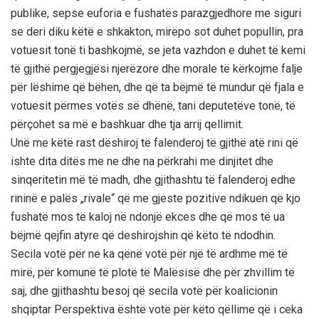
publike, sepse euforia e fushatës parazgjedhore me siguri
se deri diku këtë e shkakton, mirëpo sot duhet popullin, pra
votuesit tonë ti bashkojmë, se jeta vazhdon e duhet të kemi
të gjithë pergjegjësi njerëzore dhe morale të kërkojme falje
për lëshime që bëhen, dhe që ta bëjmë të mundur që fjala e
votuesit përmes votës së dhënë, tani deputetëve tonë, të
përçohet sa më e bashkuar dhe tja arrij qellimit.
Unë me këtë rast dëshiroj të falenderoj të gjithë atë rini që
ishte dita ditës me ne dhe na përkrahi me dinjitet dhe
sinqeritetin më të madh, dhe gjithashtu të falenderoj edhe
rininë e palës „rivale“ që me gjeste pozitive ndikuen që kjo
fushatë mos të kaloj në ndonjë ekces dhe që mos të ua
bëjmë qejfin atyre që deshirojshin që këto të ndodhin.
Secila votë për ne ka qënë votë për një të ardhme më të
mirë, për komunë të plotë të Malësisë dhe për zhvillim të
saj, dhe gjithashtu besoj që secila votë për koalicionin
shqiptar Perspektiva është votë për këto qëllime që i ceka