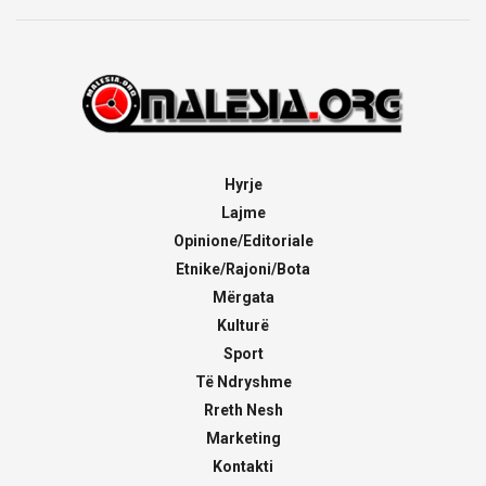
Hyrje
Lajme
Opinione/Editoriale
Etnike/Rajoni/Bota
Mërgata
Kulturë
Sport
Të Ndryshme
Rreth Nesh
Marketing
Kontakti