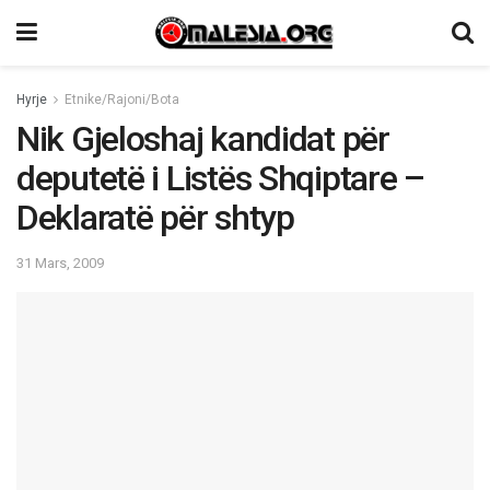
Hyrje
Etnike/Rajoni/Bota
Nik Gjeloshaj kandidat për
deputetë i Listës Shqiptare –
Deklaratë për shtyp
31 Mars, 2009