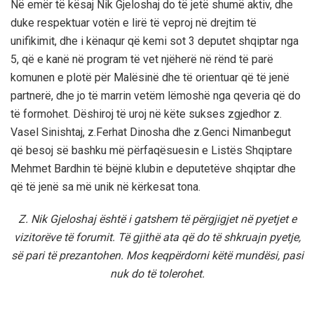
Në emër të kësaj Nik Gjeloshaj do të jetë shumë aktiv, dhe
duke respektuar votën e lirë të veproj në drejtim të
unifikimit, dhe i kënaqur që kemi sot 3 deputet shqiptar nga
5, që e kanë në program të vet njëherë në rënd të parë
komunen e plotë për Malësinë dhe të orientuar që të jenë
partnerë, dhe jo të marrin vetëm lëmoshë nga qeveria që do
të formohet. Dëshiroj të uroj në këte sukses zgjedhor z.
Vasel Sinishtaj, z.Ferhat Dinosha dhe z.Genci Nimanbegut
që besoj së bashku më përfaqësuesin e Listës Shqiptare
Mehmet Bardhin të bëjnë klubin e deputetëve shqiptar dhe
që të jenë sa më unik në kërkesat tona.
Z. Nik Gjeloshaj është i gatshem të përgjigjet në pyetjet e
vizitorëve të forumit. Të gjithë ata që do të shkruajn pyetje,
së pari të prezantohen. Mos keqpërdorni këtë mundësi, pasi
nuk do të tolerohet.