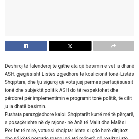
Dëshiroj të falenderoj të gjithë ata që besimin e vet ia dhanë
ASH, gjegjësisht Listës zgjedhore të koalicionit tonë-Listës
Shqiptare, dhe tju siguroj që vota juaj përmes përfaqësuesit
tonë dhe subjektit politik ASH do të respektohet dhe
përdoret për implementimin e programit tonë politik, të cilit
ju ia dhatë besimin.
Fushata parazgjedhore kaloi. Shqiptarët kurrë më të përçarë,
e posaçërishte në dy rajone- në Anë të Malit dhe Malësi.
Për fat të mirë, votuesi shqiptar ishte si çdo herë dinjitoz
dhe në këtë përçarje reagoi në atë mënyrë që realizoi atë