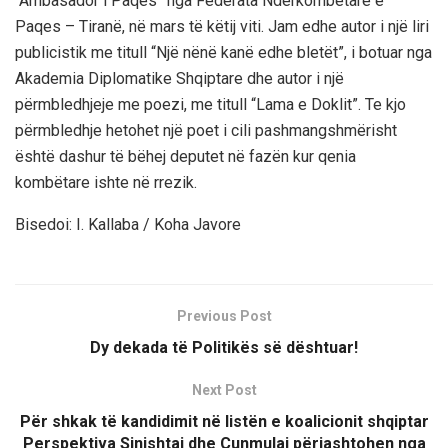
“Ambasador i Paqes” nga Federata Ndërkombëtare e
Paqes – Tiranë, në mars të këtij viti. Jam edhe autor i një liri
publicistik me titull “Një nënë kanë edhe bletët”, i botuar nga
Akademia Diplomatike Shqiptare dhe autor i një
përmbledhjeje me poezi, me titull “Lama e Doklit”. Te kjo
përmbledhje hetohet një poet i cili pashmangshmërisht
është dashur të bëhej deputet në fazën kur qenia
kombëtare ishte në rrezik.
Bisedoi: I. Kallaba / Koha Javore
Previous Post
Dy dekada të Politikës së dështuar!
Next Post
Për shkak të kandidimit në listën e koalicionit shqiptar
Perspektiva Sinishtaj dhe Çunmulaj përjashtohen nga