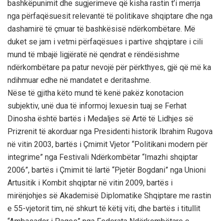
bashkëpunimit dhe sugjerimeve që kisha rastin t’i merrja
nga përfaqësuesit relevantë të politikave shqiptare dhe nga
dashamirë të çmuar të bashkësisë ndërkombëtare. Më
duket se jam i vetmi përfaqësues i partive shqiptare i cili
mund të mbajë ligjëratë në qendrat e rëndësishme
ndërkombëtare pa patur nevojë për përkthyes, gjë që më ka
ndihmuar edhe në mandatet e deritashme.
Nëse të gjitha këto mund të kenë pakëz konotacion
subjektiv, unë dua të informoj lexuesin tuaj se Ferhat
Dinosha është bartës i Medaljes së Artë të Lidhjes së
Prizrenit të akorduar nga Presidenti historik Ibrahim Rugova
në vitin 2003, bartës i Çmimit Vjetor “Politikani modern për
integrime” nga Festivali Ndërkombëtar “Imazhi shqiptar
2006”, bartës i Çmimit të lartë “Pjetër Bogdani” nga Unioni
Artusitik i Kombit shqiptar në vitin 2009, bartës i
mirënjohjes së Akademisë Diplomatike Shqiptare me rastin
e 55-vjetorit tim, në shkurt të këtij viti, dhe bartës i titullit