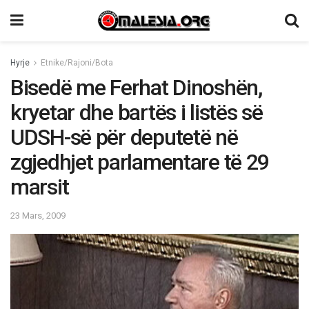
Hyrje
Etnike/Rajoni/Bota
Bisedë me Ferhat Dinoshën,
kryetar dhe bartës i listës së
UDSH-së për deputetë në
zgjedhjet parlamentare të 29
marsit
23 Mars, 2009