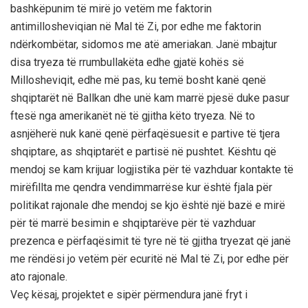
bashkëpunim të mirë jo vetëm me faktorin
antimillosheviqian në Mal të Zi, por edhe me faktorin
ndërkombëtar, sidomos me atë ameriakan. Janë mbajtur
disa tryeza të rrumbullakëta edhe gjatë kohës së
Millosheviqit, edhe më pas, ku temë bosht kanë qenë
shqiptarët në Ballkan dhe unë kam marrë pjesë duke pasur
ftesë nga amerikanët në të gjitha këto tryeza. Në to
asnjëherë nuk kanë qenë përfaqësuesit e partive të tjera
shqiptare, as shqiptarët e partisë në pushtet. Kështu që
mendoj se kam krijuar logjistika për të vazhduar kontakte të
mirëfillta me qendra vendimmarrëse kur është fjala për
politikat rajonale dhe mendoj se kjo është një bazë e mirë
për të marrë besimin e shqiptarëve për të vazhduar
prezenca e përfaqësimit të tyre në të gjitha tryezat që janë
me rëndësi jo vetëm për ecuritë në Mal të Zi, por edhe për
ato rajonale.
Veç kësaj, projektet e sipër përmendura janë fryt i