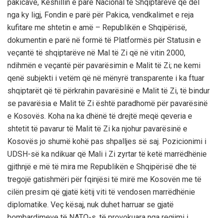
pakicave, Këshillin e parë Nacional të Shqiptarëve që del
nga ky ligj, Fondin e parë për Pakica, vendkalimet e reja
kufitare me shtetin e amë – Republikën e Shqipërisë,
dokumentin e parë në formë të Platformës për Statusin e
veçantë të shqiptarëve në Mal të Zi që në vitin 2000,
ndihmën e veçantë për pavarësimin e Malit të Zi; ne kemi
qenë subjekti i vetëm që në mënyrë transparente i ka ftuar
shqiptarët që të përkrahin pavarësinë e Malit të Zi, të bindur
se pavarësia e Malit të Zi është paradhomë për pavarësinë
e Kosovës. Koha na ka dhënë të drejtë meqë qeveria e
shtetit të pavarur të Malit të Zi ka njohur pavarësinë e
Kosovës jo shumë kohë pas shpalljes së saj. Pozicionimi i
UDSH-së ka ndikuar që Mali i Zi zyrtar të ketë marrëdhënie
gjithnjë e më të mira me Republikën e Shqipërisë dhe të
tregojë gatishmëri për fqinjësi të mirë me Kosovën me të
cilën presim që gjatë këtij viti të vendosen marrëdhënie
diplomatike. Veç kësaj, nuk duhet harruar se gjatë
bombardimeve të NATO-s, të provokuara nga regjimi i