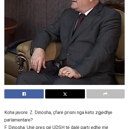
Koha javore: Z. Dinosha, çfarë prisni nga këto zgjedhje
parlamentare?
F. Dinosha: Unë pres që UDSH të dalë parti edhe më