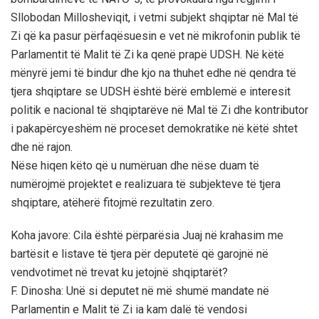
Sllobodan Millosheviqit, i vetmi subjekt shqiptar në Mal të
Zi që ka pasur përfaqësuesin e vet në mikrofonin publik të
Parlamentit të Malit të Zi ka qenë prapë UDSH. Në këtë
mënyrë jemi të bindur dhe kjo na thuhet edhe në qendra të
tjera shqiptare se UDSH është bërë emblemë e interesit
politik e nacional të shqiptarëve në Mal të Zi dhe kontributor
i pakapërcyeshëm në proceset demokratike në këtë shtet
dhe në rajon.
Nëse hiqen këto që u numëruan dhe nëse duam të
numërojmë projektet e realizuara të subjekteve të tjera
shqiptare, atëherë fitojmë rezultatin zero.
Koha javore: Cila është përparësia Juaj në krahasim me
bartësit e listave të tjera për deputetë që garojnë në
vendvotimet në trevat ku jetojnë shqiptarët?
F. Dinosha: Unë si deputet në më shumë mandate në
Parlamentin e Malit të Zi ia kam dalë të vendosi