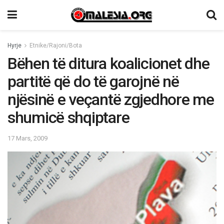
Hyrje
Etnike/Rajoni/Bota
Bëhen të ditura koalicionet dhe
partitë që do të garojnë në
njësinë e veçantë zgjedhore me
shumicë shqiptare
17 Mars, 2009