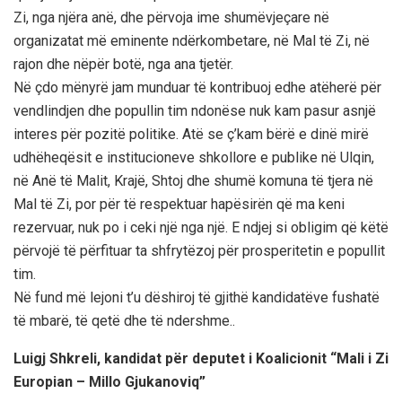
Zi, nga njëra anë, dhe përvoja ime shumëvjeçare në
organizatat më eminente ndërkombetare, në Mal të Zi, në
rajon dhe nëpër botë, nga ana tjetër.
Në çdo mënyrë jam munduar të kontribuoj edhe atëherë për
vendlindjen dhe popullin tim ndonëse nuk kam pasur asnjë
interes për pozitë politike. Atë se ç’kam bërë e dinë mirë
udhëheqësit e institucioneve shkollore e publike në Ulqin,
në Anë të Malit, Krajë, Shtoj dhe shumë komuna të tjera në
Mal të Zi, por për të respektuar hapësirën që ma keni
rezervuar, nuk po i ceki një nga një. E ndjej si obligim që këtë
përvojë të përfituar ta shfrytëzoj për prosperitetin e popullit
tim.
Në fund më lejoni t’u dëshiroj të gjithë kandidatëve fushatë
të mbarë, të qetë dhe të ndershme..
Luigj Shkreli, kandidat për deputet i Koalicionit “Mali i Zi
Europian – Millo Gjukanoviq”