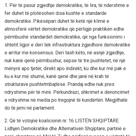
1. Për të pasur zgjedhje demokratike, të lira, të ndershme e
fer duhet të plotësohen disa kushte e standarde
demokratike. Pikësëpari duhet të ketë një klimë e
atmosferë vërtet demokratike që përligjë praktikën edhe
përmbushë standardet demokratike, që nga funksionimi i
shtetit ligjor e deri tek infrastruktura zgjedhore demokratike
e arritur me konsensus. Deri tash këto, në asnjë zgjedhje,
nuk kanë qenë përmbushur, sepse të tre pushtetet, në një
mënyrë apo tjetër, direkt apo indirekt, ku dhe kur më pak e
ku e kur më shumë, kanë qenë dhe janë në krah të
strukturave pushtetmbajtëse. Prandaj edhe nuk pres
ndryshime për të mirë. Përkundrazi, shkrimet e denoncimet
e ndryshme në media po tregojnë të kundërtën. Megjithatë
do të jemi në parlament.
2. Që të votojnë koalicionin nr. 16 LISTËN SHQIPTARE:
Lidhjen Demokratike dhe Alternativën Shqiptare, partinë e