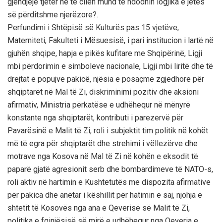
gjendjeje tjetër në të cilën mund të ndodhin logjika e jetës
së përditshme njerëzore?.
Perfundimi i Shtëpisë së Kulturës pas 15 vjetëve,
Materniteti, Fakulteti i Mësuesisë, i pari institucion i lartë në
gjuhën shqipe, hapja e pikës kufitare me Shqipërinë, Ligji
mbi përdorimin e simboleve nacionale, Ligji mbi liritë dhe të
drejtat e popujve pakicë, njësia e posaçme zgjedhore për
shqiptarët në Mal të Zi, diskriminimi pozitiv dhe aksioni
afirmativ, Ministria përkatëse e udhëhequr në mënyrë
konstante nga shqiptarët, kontributi i parezervë për
Pavarësinë e Malit të Zi, roli i subjektit tim politik në kohët
më të egra për shqiptarët dhe strehimi i vëllezërve dhe
motrave nga Kosova në Mal të Zi në kohën e eksodit të
paparë gjatë agresionit serb dhe bombardimeve të NATO-s,
roli aktiv në hartimin e Kushtetutës me dispozita afirmative
për pakica dhe anëtar i këshillit për hatimin e saj, njohja e
shtetit të Kosovës nga ana e Qeverisë së Malit të Zi,
politika e fqinjësisë së mirë e udhëhequr nga Qeveria e