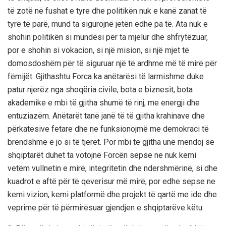
të zotë në fushat e tyre dhe politikën nuk e kanë zanat të
tyre të parë, mund ta sigurojnë jetën edhe pa të. Ata nuk e
shohin politikën si mundësi për ta mjelur dhe shfrytëzuar,
por e shohin si vokacion, si një mision, si një mjet të
domosdoshëm për të siguruar një të ardhme më të mirë për
fëmijët. Gjithashtu Forca ka anëtarësi të larmishme duke
patur njerëz nga shoqëria civile, bota e biznesit, bota
akademike e mbi të gjitha shumë të rinj, me energji dhe
entuziazëm. Anëtarët tanë janë të të gjitha krahinave dhe
përkatësive fetare dhe ne funksionojmë me demokraci të
brendshme e jo si të tjerët. Por mbi të gjitha unë mendoj se
shqiptarët duhet ta votojnë Forcën sepse ne nuk kemi
vetëm vullnetin e mirë, integritetin dhe ndershmërinë, si dhe
kuadrot e aftë për të qeverisur më mirë, por edhe sepse ne
kemi vizion, kemi platformë dhe projekt të qartë me ide dhe
veprime për të përmirësuar gjendjen e shqiptarëve këtu.