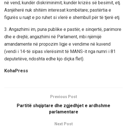
në vend; kundër diskriminimit; kundër krizës së besimit, etj.
Asnjëherë nuk shitëm interesat kombëtare; pastërtia e
figurës u ruajt e po ruhet si vlerë e shembull për të tjerë etj.
3. Angazhimi im, puna publike e pastër, e sinqertë, parimore
dhe e drejtë; angazhimi në Parlament, mbi njëmijë
amandamente në propozim ligje e vendime në kuvend
(vendi i 14-të sipas vlerësimit të MANS-it nga numri i 81
deputetëve, ndoshta edhe kjo diçka flet).
KohaPress
Previous Post
Partitë shqiptare dhe zgjedhjet e ardhshme
parlamentare
Next Post