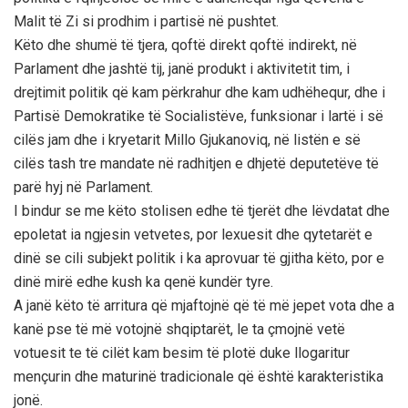
Malit të Zi si prodhim i partisë në pushtet.
Këto dhe shumë të tjera, qoftë direkt qoftë indirekt, në
Parlament dhe jashtë tij, janë produkt i aktivitetit tim, i
drejtimit politik që kam përkrahur dhe kam udhëhequr, dhe i
Partisë Demokratike të Socialistëve, funksionar i lartë i së
cilës jam dhe i kryetarit Millo Gjukanoviq, në listën e së
cilës tash tre mandate në radhitjen e dhjetë deputetëve të
parë hyj në Parlament.
I bindur se me këto stolisen edhe të tjerët dhe lëvdatat dhe
epoletat ia ngjesin vetvetes, por lexuesit dhe qytetarët e
dinë se cili subjekt politik i ka aprovuar të gjitha këto, por e
dinë mirë edhe kush ka qenë kundër tyre.
A janë këto të arritura që mjaftojnë që të më jepet vota dhe a
kanë pse të më votojnë shqiptarët, le ta çmojnë vetë
votuesit te të cilët kam besim të plotë duke llogaritur
mençurin dhe maturinë tradicionale që është karakteristika
jonë.