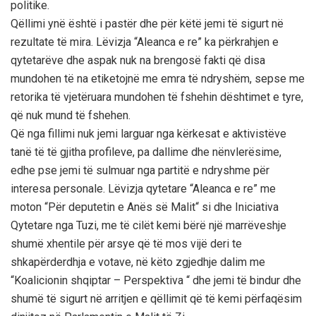
politike.
Qëllimi ynë është i pastër dhe për këtë jemi të sigurt në
rezultate të mira. Lëvizja “Aleanca e re” ka përkrahjen e
qytetarëve dhe aspak nuk na brengosë fakti që disa
mundohen të na etiketojnë me emra të ndryshëm, sepse me
retorika të vjetëruara mundohen të fshehin dështimet e tyre,
që nuk mund të fshehen.
Që nga fillimi nuk jemi larguar nga kërkesat e aktivistëve
tanë të të gjitha profileve, pa dallime dhe nënvlerësime,
edhe pse jemi të sulmuar nga partitë e ndryshme për
interesa personale. Lëvizja qytetare “Aleanca e re” me
moton “Për deputetin e Anës së Malit“ si dhe Iniciativa
Qytetare nga Tuzi, me të cilët kemi bërë një marrëveshje
shumë xhentile për arsye që të mos vijë deri te
shkapërderdhja e votave, në këto zgjedhje dalim me
“Koalicionin shqiptar – Perspektiva “ dhe jemi të bindur dhe
shumë të sigurt në arritjen e qëllimit që të kemi përfaqësim