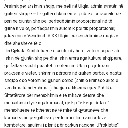
Arsimit për arsimin shqip, me seli në Ulqin; administratën në
gjuhën shqipe – të gjitha dokumentet publike personale së
pari në gjuhën shqipe; përfaqësimin proporcional në të
gjitha nivelet, përfaqësimin autentik politik proporcional;
jetësimin e Vendimit të KK Ulqini për emërtimin e rrugëve
dhe shesheve të c
ilin Gjykata Kushtetuese e anuloi dy herë, vetëm sepse ato
ishin në gjuhën shqipe dhe ishin emra nga kultura shqiptare,
që fatkeqësisht pushteti i sotëm në Ulqin po jetëson
praksën e vjetër, shkrimin përpara në gjuhën serbe, e pastaj
shqipe ose vetëm në gjuhën serbe (shih e krahaso akte e
vendime të ndryshme…); heqjen e Ndërmarrjes Publike
Shtetërore për menaxhimin e të mirave detare dhe
menaxhimi i tyre nga komunat, që kjo “e keqe detare”
menaxhuese të kthehet në të mirë të qytetarëve dhe
komunës në përgjithësi; përdorimi i lirë i simboleve
kombëtare; anulimi i planit për parkun nacional „Prokletije“;