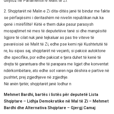
dinjitoz në Parlamentin e Malit të Zi.
2. Shqiptarët në Malin e Zi dita-ditës janë të bindur me fakte
se përfaqësimi i deritashëm në nivelin republikan nuk ka
qenë i mirëfilltë! Këtë e them duke pasur parasysh
mospajtimet në mes të deputetëve tanë si dhe mangësitë
ligjore të cilat nuk janë tejkaluar as pas tre viteve të
pavarësisë së Malit të Zi, edhe pse kemi një Kushtetutë të
re, ku sipas saj, shqiptarët në veçanti, si pakicë autoktone
dhe specifike, por edhe pakicat e tjera duhet të kenë të
drejta të garantuara dhe të parapara me ligjet dhe konventat
ndërkombëtare, ato edhe sot varen nga dëshira e partive në
pushtet, prej zgjedhjeve në zgjedhje.
Në anën tjetër, shqiptarët janë lodhur n
Mehmet Bardhi, bartës i listës për deputetë Lista
Shqiptare – Lidhja Demokratike në Mal të Zi – Mehmet
Bardhi dhe Alternativa Shqiptare – Gjergj Camaj