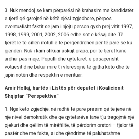
3. Nuk mendoj se kam përparësi në krahasim me kandidatët
e tjerë që garojnë në këtë njësi zgjedhore, përpos
eventualisht faktit se jam i njëjti person qysh prej vitit 1997,
1998, 1999, 2001, 2002, 2006 edhe sot e kësaj dite. Të
tjerët le të sillen rrotull e të përqendrohen për të pare se ku
gjenden. Nuk i kam shkuar askujt prapa, por të tjerët kanë
ardhur pas meje. Populli dhe qytetarët, e posaçërisht
votuesit dinë bukur mirë t’i vlerësojnë të gjitha këto dhe të
japin notën dhe respektin e merituar.
Amir Hollaj, bartës i Listës për deputet i Koalicionit
Shqiptar “Perspektiva”
1. Nga këto zgjedhje, në radhë të parë presim që të jenë në
një nivel demokratik dhe që qytetarëve tanë t’ju tregojmë një
pjekuri dhe qëllim të mirëfilltë, të përdorim oratori – fjalor të
pastër dhe me fakte, si dhe qëndrime të paluhatshme