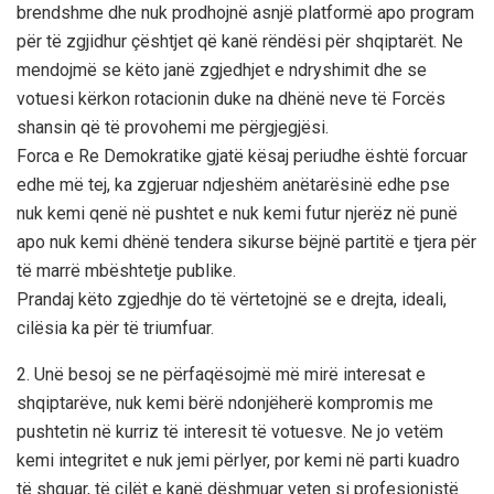
brendshme dhe nuk prodhojnë asnjë platformë apo program
për të zgjidhur çështjet që kanë rëndësi për shqiptarët. Ne
mendojmë se këto janë zgjedhjet e ndryshimit dhe se
votuesi kërkon rotacionin duke na dhënë neve të Forcës
shansin që të provohemi me përgjegjësi.
Forca e Re Demokratike gjatë kësaj periudhe është forcuar
edhe më tej, ka zgjeruar ndjeshëm anëtarësinë edhe pse
nuk kemi qenë në pushtet e nuk kemi futur njerëz në punë
apo nuk kemi dhënë tendera sikurse bëjnë partitë e tjera për
të marrë mbështetje publike.
Prandaj këto zgjedhje do të vërtetojnë se e drejta, ideali,
cilësia ka për të triumfuar.
2. Unë besoj se ne përfaqësojmë më mirë interesat e
shqiptarëve, nuk kemi bërë ndonjëherë kompromis me
pushtetin në kurriz të interesit të votuesve. Ne jo vetëm
kemi integritet e nuk jemi përlyer, por kemi në parti kuadro
të shquar, të cilët e kanë dëshmuar veten si profesionistë