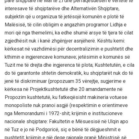
parë shqiptare në Mal të Zi dhe përfaqësuesen e vërtetë të
interesave të shqiptarëve dhe Alternativën Shqiptare,
subjektin që u organizua të jetësojë komunën e plotë të
Malësisë, të cilin obligim e angazhim programor Lidhja e
mori që nga themelimi, ka edhe shumë arsye të tjera të cilat
zgjedhësit nuk i kanë zhgënjyer asnjëherë. Kështu kemi:
kërkesat në vazhdimësi për decentralizimin e pushtetit dhe
kthimin e ingjerencave komunave; jetësimin e komunës së
Tuzit me të drejta dhe ingjerenca të plota; Kushtetutën, e cila
do të garantonte shtetin demokratik, ku shqiptarët nuk do të
jenë të diskriminuar (propozuam 35 vërejtje, sugjerime e
kërkesa në Projektkushtetutë dhe 20 amandamente në
Propozim kushtetutë, ku fatkeqësisht makineria votuese
monopoliste nuk pranoi asgjë (respektimin e orientimeve
nga Memorandumi i 1972-shit; krijimin e institucioneve
nacionale shqiptare: Fakultetin e Mësuesisë në Ulqin apo
në Tuz e jo në Podgoricë, siç e bënë të dëgjueshmit e
pushtetit; krijimin e një dege rajonale pranë Ministrisë së