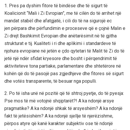
1. Pres pa dyshim fitore të bindëse dhe të sigurt të
Koalicionit “Mali i Zi Evropian”, me të cilën do të arrihet një
mandat stabël dhe afatgjatë, i cili do të na sigurojë ec
jen përpara dhe përfundimin e proceseve që e çojnë Malin e
Zi drejt Bashkimit Evropian dhe anëtarësimit në të gjitha
strukturat e tij. Kualiteti i ri dhe aplikimi i standardeve të
njohura evropiane në jetën e çdo qytetari të Malit të Zi do të
jetë një ndër sfidat kryesore dhe bosht i përqendrimit të
aktiviteteve tona partiake, parlamentare dhe shtetërore në
kohën që do të pasojë pas zgjedhjeve dhe fitores së sigurt
dhe votës transparente, të besuar nga populli.
2. Po të isha unë në pozitë që të shtroj pyetje, do të pyesja:
Pse mos të më votojnë shqiptarët?! A ka ndonjë arsye
pragmatike? A ka ndonjë shkak të arsyeshëm? A ka ndonjë
fakt të jetësishëm? A ka ndonjë sjellje të njerëzishme,
përpos atyre që kanë karakter subjektiv ose të ndonjë