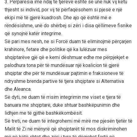
3. Përparësia ime ndaj të tjerëve është se unë nuk vij këtu
thjesht si individ, por vij të përfaqësohem si pjesë e një
ekipi më të gjerë kuadrosh. Dhe ajo që është më e
rëndësishme, unë do shërbej si zëri i disa qëllimeve fisnike
që synojnë katër integrime.
Së pari mes nesh, ne si Forcë duam të eliminojmë përçarjen
krahinore, fetare dhe politike që ka lulëzuar mes
shqiptarëve gjë që e kemi dëshmuar edhe me përpjekjet e
palodhura tona për të mundësuar një koalicion të gjerë
shqiptar dhe për të mundësuar pajtimin e fraksioneve të
ndryshme brenda partive të tjera shqiptare si Alternativa
dhe Aleanca.
Së dyti, ne duam të rrisim integrimin me viset e tjera të
banuara me shqiptarë, duke shtuar bashkëpunimin dhe
lidhjen me të gjithë bashkëkombësit.
Së treti, ne duam të integrohemi më mirë me pjesën tjetër të
Malit të Zi në mënyrë që shqiptarët të mos diskriminohen
më në këtë shtet dhe zëri i tyre të dëgjohet fortë në