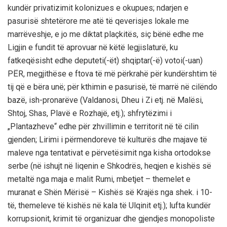
kundër privatizimit kolonizues e okupues; ndarjen e
pasurisë shtetërore me atë të qeverisjes lokale me
marrëveshje, e jo me diktat plaçkitës, siç bënë edhe me
Ligjin e fundit të aprovuar në këtë legjislaturë, ku
fatkeqësisht edhe deputeti(-ët) shqiptar(-ë) votoi(-uan)
PËR, megjithëse e ftova të më përkrahë për kundërshtim të
tij që e bëra unë; për kthimin e pasurisë, të marrë në cilëndo
bazë, ish-pronarëve (Valdanosi, Dheu i Zi etj. në Malësi,
Shtoj, Shas, Plavë e Rozhajë, etj.); shfrytëzimi i
„Plantazheve“ edhe për zhvillimin e territorit në të cilin
gjenden; Lirimi i përmendoreve të kulturës dhe majave të
maleve nga tentativat e përvetësimit nga kisha ortodokse
serbe (në ishujt në liqenin e Shkodrës, heqjen e kishës së
metaltë nga maja e malit Rumi, mbetjet – themelet e
muranat e Shën Mërisë – Kishës së Krajës nga shek. i 10-
të, themeleve të kishës në kala të Ulqinit etj.); lufta kundër
korrupsionit, krimit të organizuar dhe gjendjes monopoliste