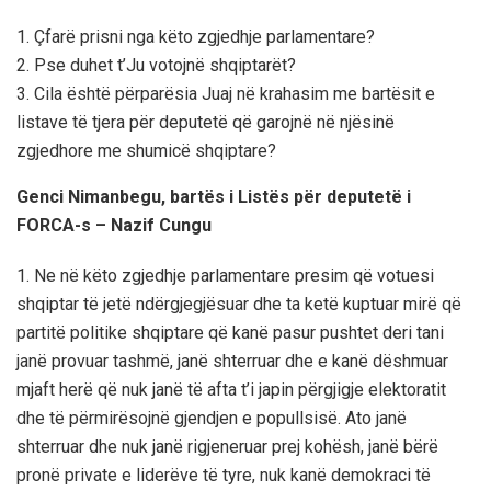
1. Çfarë prisni nga këto zgjedhje parlamentare?
2. Pse duhet t’Ju votojnë shqiptarët?
3. Cila është përparësia Juaj në krahasim me bartësit e
listave të tjera për deputetë që garojnë në njësinë
zgjedhore me shumicë shqiptare?
Genci Nimanbegu, bartës i Listës për deputetë i
FORCA-s – Nazif Cungu
1. Ne në këto zgjedhje parlamentare presim që votuesi
shqiptar të jetë ndërgjegjësuar dhe ta ketë kuptuar mirë që
partitë politike shqiptare që kanë pasur pushtet deri tani
janë provuar tashmë, janë shterruar dhe e kanë dëshmuar
mjaft herë që nuk janë të afta t’i japin përgjigje elektoratit
dhe të përmirësojnë gjendjen e popullsisë. Ato janë
shterruar dhe nuk janë rigjeneruar prej kohësh, janë bërë
pronë private e liderëve të tyre, nuk kanë demokraci të