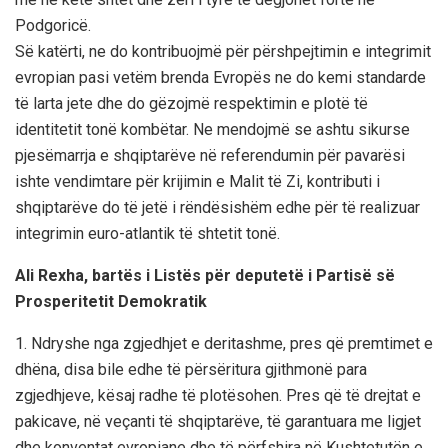
Podgoricë.
Së katërti, ne do kontribuojmë për përshpejtimin e integrimit
evropian pasi vetëm brenda Evropës ne do kemi standarde
të larta jete dhe do gëzojmë respektimin e plotë të
identitetit tonë kombëtar. Ne mendojmë se ashtu sikurse
pjesëmarrja e shqiptarëve në referendumin për pavarësi
ishte vendimtare për krijimin e Malit të Zi, kontributi i
shqiptarëve do të jetë i rëndësishëm edhe për të realizuar
integrimin euro-atlantik të shtetit tonë.
Ali Rexha, bartës i Listës për deputetë i Partisë së
Prosperitetit Demokratik
1. Ndryshe nga zgjedhjet e deritashme, pres që premtimet e
dhëna, disa bile edhe të përsëritura gjithmonë para
zgjedhjeve, kësaj radhe të plotësohen. Pres që të drejtat e
pakicave, në veçanti të shqiptarëve, të garantuara me ligjet
dhe konventat evropiane dhe të përfshira në Kushtetutën e