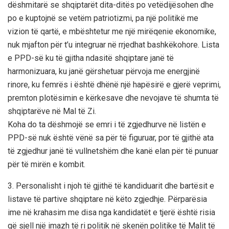
dëshmitarë se shqiptarët dita-ditës po vetëdijësohen dhe
po e kuptojnë se vetëm patriotizmi, pa një politikë me
vizion të qartë, e mbështetur me një mirëqenie ekonomike,
nuk mjafton për t’u integruar në rrjedhat bashkëkohore. Lista
e PPD-së ku të gjitha ndasitë shqiptare janë të
harmonizuara, ku janë gërshetuar përvoja me energjinë
rinore, ku femrës i është dhënë një hapësirë e gjerë veprimi,
premton plotësimin e kërkesave dhe nevojave të shumta të
shqiptarëve në Mal të Zi.
Koha do ta dëshmojë se emri i të zgjedhurve në listën e
PPD-së nuk është vënë sa për të figuruar, por të gjithë ata
të zgjedhur janë të vullnetshëm dhe kanë elan për të punuar
për të mirën e kombit.
3. Personalisht i njoh të gjithë të kandiduarit dhe bartësit e
listave të partive shqiptare në këto zgjedhje. Përparësia
ime në krahasim me disa nga kandidatët e tjerë është risia
që sjell një imazh të ri politik në skenën politike të Malit të