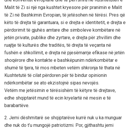
Malit të Zi si një nga kushtet kryesore për pranimin e Malit
të Zi në Bashkimin Evropian, të jetësohen në tërësi. Pres që
këto të drejta të garantuara, si e drejta e identitetit, e drejta e
përdorimit të gjuhës amtare dhe simboleve kombëtare në
jetën private, publike dhe zyrtare, e drejta për zhvillim dhe
ruajtje të kulturës dhe traditës, të drejta të veçanta në
fushën e shkollimit, e drejta në pjesëmarrje efikase në jetën
shoqërore dhe kontakte e bashkëpunim ndërkombëtar e
shumë të tjera, të mos mbeten vetëm shkronja të thata në
Kushtetutë të cilat përdoren për të bindur opinionin
ndërkombëtar se ato ekzistojnë sipas nevojës.
Vetëm me jetësimin e tërësishëm të këtyre të drejtave,
edhe shqiptarët mund të ecin kryelartë në mesin e të
barabartëve.
2. Jemi dëshmitarë se shqiptarëve kurrë nuk u ka munguar
dhe nuk do t’u mungojë patriotizmi. Por, gjithashtu jemi