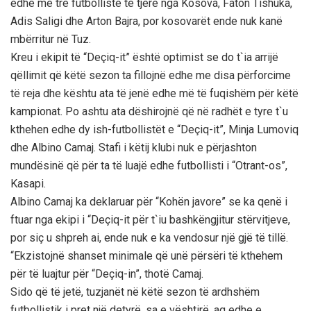
edhe me tre futbollistë të tjerë nga Kosova, Faton Tishuka,
Adis Saligi dhe Arton Bajra, por kosovarët ende nuk kanë
mbërritur në Tuz.
Kreu i ekipit të “Deçiq-it” është optimist se do t`ia arrijë
qëllimit që këtë sezon ta fillojnë edhe me disa përforcime
të reja dhe kështu ata të jenë edhe më të fuqishëm për këtë
kampionat. Po ashtu ata dëshirojnë që në radhët e tyre t`u
kthehen edhe dy ish-futbollistët e “Deçiq-it”, Minja Lumoviq
dhe Albino Camaj. Stafi i këtij klubi nuk e përjashton
mundësinë që për ta të luajë edhe futbollisti i “Otrant-os”,
Kasapi.
Albino Camaj ka deklaruar për “Kohën javore” se ka qenë i
ftuar nga ekipi i “Deçiq-it për t`iu bashkëngjitur stërvitjeve,
por siç u shpreh ai, ende nuk e ka vendosur një gjë të tillë.
“Ekzistojnë shanset minimale që unë përsëri të kthehem
për të luajtur për “Deçiq-in”, thotë Camaj.
Sido që të jetë, tuzjanët në këtë sezon të ardhshëm
futbollistik i pret një detyrë, sa e vështirë, aq edhe e