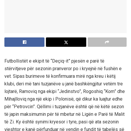
Futbollistët e ekipit të “Deçiq-it” pjesën e parë të
stërvitjeve për sezonin pranveror po i kryejnë në fushën e
vet. Sipas burimeve të konfirmuara mirë nga kreu i këtij
klubi, deri më tani tuzjanëve u janë bashkëngjitur vetëm tre
lojtarë, Ramoviq nga ekipi “Jedinstvo”, Rogoshiq “Kom” dhe
Mihajlloviq nga një ekip i Polonisë, që dikur ka luajtur edhe
për “Petrovcin”. Qëllimi i tuzjanëve është që në këtë sezon
të japin maksimumin për të mbetur në Ligën e Parë të Malit
të Zi. Ky është synimi kryesor i tyre, pasi që ata sezonin
vjeshtor e kanë përfunduar në vendin e fundit të tabelës së