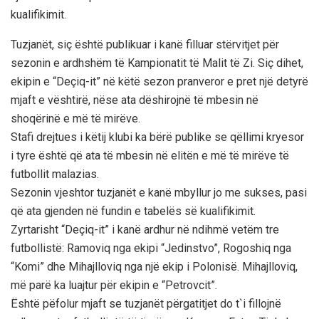
kualifikimit.
Tuzjanët, siç është publikuar i kanë filluar stërvitjet për
sezonin e ardhshëm të Kampionatit të Malit të Zi. Siç dihet,
ekipin e “Deçiq-it” në këtë sezon pranveror e pret një detyrë
mjaft e vështirë, nëse ata dëshirojnë të mbesin në
shoqërinë e më të mirëve.
Stafi drejtues i këtij klubi ka bërë publike se qëllimi kryesor
i tyre është që ata të mbesin në elitën e më të mirëve të
futbollit malazias.
Sezonin vjeshtor tuzjanët e kanë mbyllur jo me sukses, pasi
që ata gjenden në fundin e tabelës së kualifikimit.
Zyrtarisht “Deçiq-it” i kanë ardhur në ndihmë vetëm tre
futbollistë: Ramoviq nga ekipi “Jedinstvo”, Rogoshiq nga
“Komi” dhe Mihajlloviq nga një ekip i Polonisë. Mihajlloviq,
më parë ka luajtur për ekipin e “Petrovcit”.
Është pëfolur mjaft se tuzjanët përgatitjet do t`i fillojnë