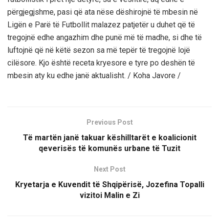
përgjegjshme, pasi që ata nëse dëshirojnë të mbesin në
Ligën e Parë të Futbollit malazez patjetër u duhet që të
tregojnë edhe angazhim dhe punë më të madhe, si dhe të
luftojnë që në këtë sezon sa më tepër të tregojnë lojë
cilësore. Kjo është receta kryesore e tyre po deshën të
mbesin aty ku edhe janë aktualisht. / Koha Javore /
Previous Post
Të martën janë takuar këshilltarët e koalicionit
qeverisës të komunës urbane të Tuzit
Next Post
Kryetarja e Kuvendit të Shqipërisë, Jozefina Topalli
vizitoi Malin e Zi