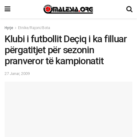
Hyrje
Etnike/Rajoni/Bota
Klubi i futbollit Deçiq i ka filluar
përgatitjet për sezonin
pranveror të kampionatit
27 Janar, 2009