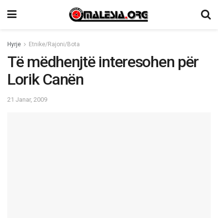
Hyrje
Etnike/Rajoni/Bota
Të mëdhenjtë interesohen për
Lorik Canën
21 Janar, 2009