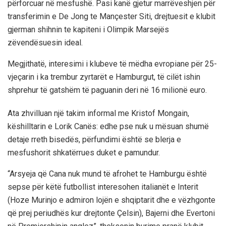
përforcuar në mesfushë. Pasi kanë gjetur marrëveshjen për
transferimin e De Jong te Mançester Siti, drejtuesit e klubit
gjerman shihnin te kapiteni i Olimpik Marsejës
zëvendësuesin ideal.
Megjithatë, interesimi i klubeve të mëdha evropiane për 25-
vjeçarin i ka trembur zyrtarët e Hamburgut, të cilët ishin
shprehur të gatshëm të paguanin deri në 16 milionë euro.
Ata zhvilluan një takim informal me Kristof Mongain,
këshilltarin e Lorik Canës: edhe pse nuk u mësuan shumë
detaje rreth bisedës, përfundimi është se blerja e
mesfushorit shkatërrues duket e pamundur.
“Arsyeja që Cana nuk mund të afrohet te Hamburgu është
sepse për këtë futbollist interesohen italianët e Interit
(Hoze Murinjo e admiron lojën e shqiptarit dhe e vëzhgonte
që prej periudhës kur drejtonte Çelsin), Bajerni dhe Evertoni