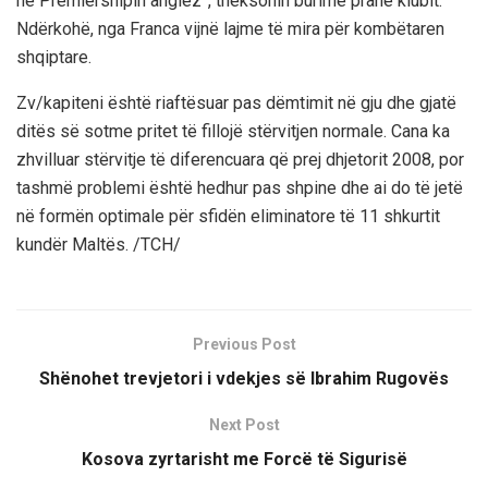
në Premiershipin anglez”, theksonin burime pranë klubit.
Ndërkohë, nga Franca vijnë lajme të mira për kombëtaren
shqiptare.
Zv/kapiteni është riaftësuar pas dëmtimit në gju dhe gjatë
ditës së sotme pritet të fillojë stërvitjen normale. Cana ka
zhvilluar stërvitje të diferencuara që prej dhjetorit 2008, por
tashmë problemi është hedhur pas shpine dhe ai do të jetë
në formën optimale për sfidën eliminatore të 11 shkurtit
kundër Maltës. /TCH/
Previous Post
Shënohet trevjetori i vdekjes së Ibrahim Rugovës
Next Post
Kosova zyrtarisht me Forcë të Sigurisë