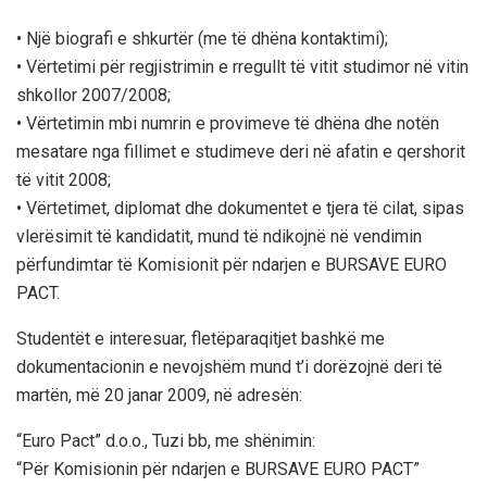
• Një biografi e shkurtër (me të dhëna kontaktimi);
• Vërtetimi për regjistrimin e rregullt të vitit studimor në vitin
shkollor 2007/2008;
• Vërtetimin mbi numrin e provimeve të dhëna dhe notën
mesatare nga fillimet e studimeve deri në afatin e qershorit
të vitit 2008;
• Vërtetimet, diplomat dhe dokumentet e tjera të cilat, sipas
vlerësimit të kandidatit, mund të ndikojnë në vendimin
përfundimtar të Komisionit për ndarjen e BURSAVE EURO
PACT.
Studentët e interesuar, fletëparaqitjet bashkë me
dokumentacionin e nevojshëm mund t’i dorëzojnë deri të
martën, më 20 janar 2009, në adresën:
“Euro Pact” d.o.o., Tuzi bb, me shënimin:
“Për Komisionin për ndarjen e BURSAVE EURO PACT”