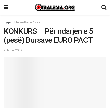
Hyrje
Etnike/Rajoni/Bota
KONKURS – Për ndarjen e 5
(pesë) Bursave EURO PACT
2 Janar, 2009