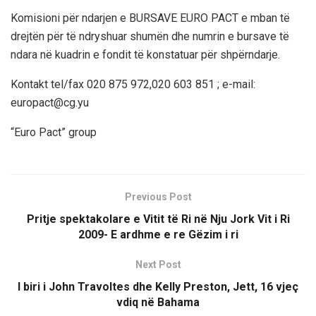
Komisioni për ndarjen e BURSAVE EURO PACT e mban të
drejtën për të ndryshuar shumën dhe numrin e bursave të
ndara në kuadrin e fondit të konstatuar për shpërndarje.
Kontakt tel/fax 020 875 972,020 603 851 ; e-mail:
europact@cg.yu
“Euro Pact” group
Previous Post
Pritje spektakolare e Vitit të Ri në Nju Jork Vit i Ri
2009- E ardhme e re Gëzim i ri
Next Post
I biri i John Travoltes dhe Kelly Preston, Jett, 16 vjeç
vdiq në Bahama