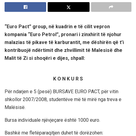
“Euro Pact” group, në kuadrin e të cilit vepron
kompania “Euro Petrol”, pronari i zinxhirit të njohur
malazias të pikave të karburantit, me dëshirën që t’i
kontribuojë ndërtimit dhe zhvillimit të Malesisë dhe
Malit të Zi si shoqëri e dijes, shpall:
K O N K U R S
Për ndarjen e 5 (pesë) BURSAVE EURO PACT, për vitin
shkollor 2007/2008, studentëve më të mirë nga treva e
Malësisë.
Bursa individuale njëvjeçare është 1000 euro.
Bashkë me fletëparaqitjen duhet të dorëzohen: