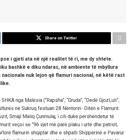
Share on Twitter
e i gjeti ata në një realitet të ri, me dy shtete.
diku bashkë e diku ndaras, në ambiente të mbyllura
 nacionale nuk lejon që flamuri nacional, në këtë rast
like.
 SHKA nga Malësia (“Rapsha”, “Gruda”, “Dedë GjozLuli”,
ulturës në Sukruq festuan 28 Nëntorin- Ditën e Flamurit.
uzit, Smajl Maliq Çunmulaj, i cili duke përshëndetur të
urit veçoi se “96 vjet më parë plaku i urtë dhe patriot,
Vlorë flamurin shqiptar dhe e shpalli Shqipërinë e Pavarur.