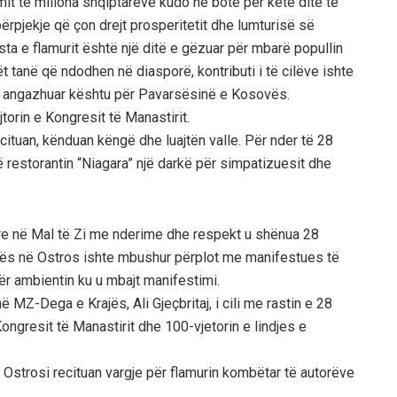
t të miliona shqiptarëve kudo në botë për këtë ditë të
ërpjekje që çon drejt prosperitetit dhe lumturisë së
esta e flamurit është një ditë e gëzuar për mbarë popullin
 tanë që ndodhen në diasporë, kontributi i të cilëve ishte
e u angazhuar kështu për Pavarsësinë e Kosovës.
orin e Kongresit të Manastirit.
ituan, kënduan këngë dhe luajtën valle. Për nder të 28
restorantin “Niagara” një darkë për simpatizuesit dhe
ptare në Mal të Zi me nderime dhe respekt u shënua 28
turës në Ostros ishte mbushur përplot me manifestues të
r ambientin ku u mbajt manifestimi.
në MZ-Dega e Krajës, Ali Gjeçbritaj, i cili me rastin e 28
Kongresit të Manastirit dhe 100-vjetorin e lindjes e
Ostrosi recituan vargje për flamurin kombëtar të autorëve