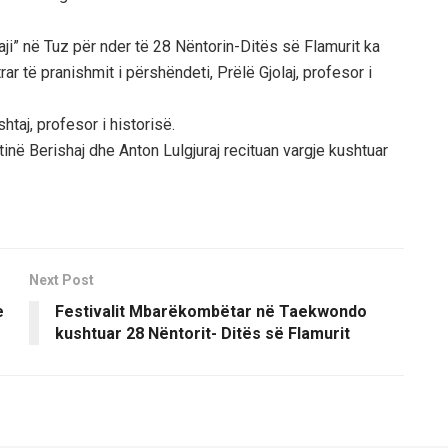
ji” në Tuz për nder të 28 Nëntorin-Ditës së Flamurit ka
rar të pranishmit i përshëndeti, Prëlë Gjolaj, profesor i
htaj, profesor i historisë.
inë Berishaj dhe Anton Lulgjuraj recituan vargje kushtuar
Next Post
e
Festivalit Mbarëkombëtar në Taekwondo
kushtuar 28 Nëntorit- Ditës së Flamurit