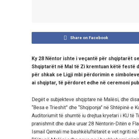
Share on Facebook
Ky 28 Nëntor ishte i veçantë për shqiptarët seps
Shqiptarët në Mal të Zi kremtuan këtë festë 
për shkak se Ligji mbi përdorimin e simboleve
ai shqiptar, të përdoret edhe në ceremoni pub
Degët e subjekteve shqiptare në Malësi, dhe disa
“Besa e Trieshit” dhe “Shqiponja” në Shtëpinë e K
Auditoriumit të shumtë iu drejtua kryetari i KU të T
pranishmit dhe duke uruar 28 Nëntorin-Ditën e Flam
Ismail Qemali me bashkëluftëtarët e vet ngriti në 