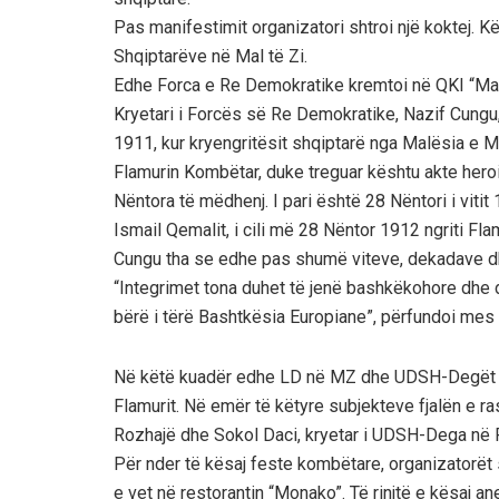
Pas manifestimit organizatori shtroi një koktej. K
Shqiptarëve në Mal të Zi.
Edhe Forca e Re Demokratike kremtoi në QKI “Malës
Kryetari i Forcës së Re Demokratike, Nazif Cungu, p
1911, kur kryengritësit shqiptarë nga Malësia e 
Flamurin Kombëtar, duke treguar kështu akte heroi
Nëntora të mëdhenj. I pari është 28 Nëntori i vitit 
Ismail Qemalit, i cili më 28 Nëntor 1912 ngriti Fl
Cungu tha se edhe pas shumë viteve, dekadave dh
“Integrimet tona duhet të jenë bashkëkohore dhe 
bërë i tërë Bashtkësia Europiane”, përfundoi mes t
Në këtë kuadër edhe LD në MZ dhe UDSH-Degët n
Flamurit. Në emër të këtyre subjekteve fjalën e ra
Rozhajë dhe Sokol Daci, kryetar i UDSH-Dega në 
Për nder të kësaj feste kombëtare, organizatorët
e vet në restorantin “Monako”. Të rinjtë e kësaj a