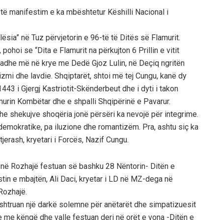
ëtë manifestim e ka mbështetur Këshilli Nacional i
ia” në Tuz përvjetorin e 96-të të Ditës së Flamurit.
ohoi se “Dita e Flamurit na përkujton 6 Prillin e vitit
Madhe më në krye me Dedë Gjoz Lulin, në Deçiq ngritën
zmi dhe lavdie. Shqiptarët, shtoi më tej Cungu, kanë dy
1443 i Gjergj Kastriotit-Skënderbeut dhe i dyti i takon
amurin Kombëtar dhe e shpalli Shqipërinë e Pavarur.
e shekujve shoqëria jonë përsëri ka nevojë për integrime.
demokratike, pa iluzione dhe romantizëm. Pra, ashtu siç ka
jerash, kryetari i Forcës, Nazif Cungu.
ë Rozhajë festuan së bashku 28 Nëntorin- Ditën e
stin e mbajtën, Ali Daci, kryetar i LD në MZ-dega në
Rozhajë.
 shtruan një darkë solemne për anëtarët dhe simpatizuesit
ne me këngë dhe valle festuan deri në orët e vona -Ditën e