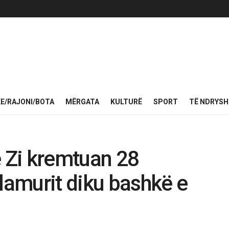
KE/RAJONI/BOTA
MËRGATA
KULTURË
SPORT
TË NDRYS
ë Zi kremtuan 28
Flamurit diku bashkë e