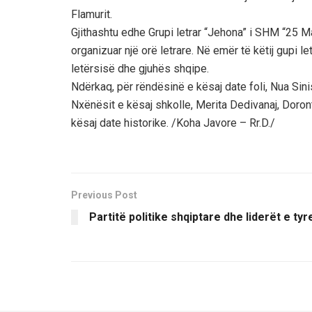
Flamurit.
Gjithashtu edhe Grupi letrar “Jehona” i SHM “25 Ma
organizuar një orë letrare. Në emër të këtij gupi let
letërsisë dhe gjuhës shqipe.
Ndërkaq, për rëndësinë e kësaj date foli, Nua Sinis
Nxënësit e kësaj shkolle, Merita Dedivanaj, Doront
kësaj date historike. /Koha Javore – Rr.D./
Previous Post
Partitë politike shqiptare dhe liderët e tyr