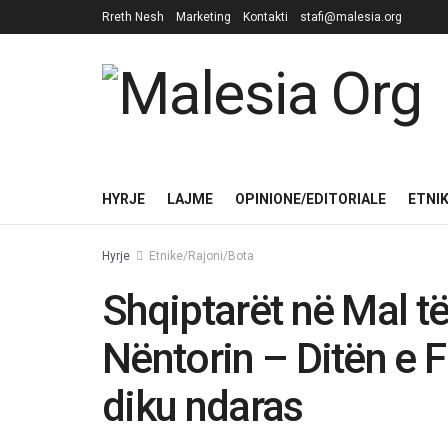
Rreth Nesh
Marketing
Kontakti
stafi@malesia.org
HYRJE
LAJME
OPINIONE/EDITORIALE
ETNI
Hyrje
Etnike/Rajoni/Bota
Shqiptarët në Mal t
Nëntorin – Ditën e 
diku ndaras