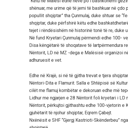
“Këtu në Malësi edhe neve po i bashkohemi gëzimi
shënuar, me urime që të jemi të bashkuar në çdo p
popullit shqiptar” tha Çunmulaj, duke shtuar se “f
shqiptar, duke përfshirë këtu edhe bashkatdhetarët
tejet i rëndësishëm në historinë tonë të re, duk
Në fund Kryetari Çunmulaj përmendi edhe 100- vejt
Disa këngëtarë të shoqatave të lartpërmendura rec
Nëntorit, LD në MZ -dega e Malësisë organizoi në 
adhuruesit e vet.
Edhe në Krajë, si në të gjitha trevat e tjera shqi
Nëntori-Dita e Flamurit. Salla e Shtëpisë së Kul
cilët me flamuj kombëtar e dekoruan edhe më tepë
Lidhur me ngjarjen e 28 Nëntorit foli kryetari i LD 
Nëntorit, përkujtoi gjithashtu edhe 100-vjetorin e 
gjuhëtarit të njohur shqiptar, Eqrem Çabejt.
Nxënësit e SHF “Gjergj Kastrioti-Skënderbeu” nga 
shqiptarë.