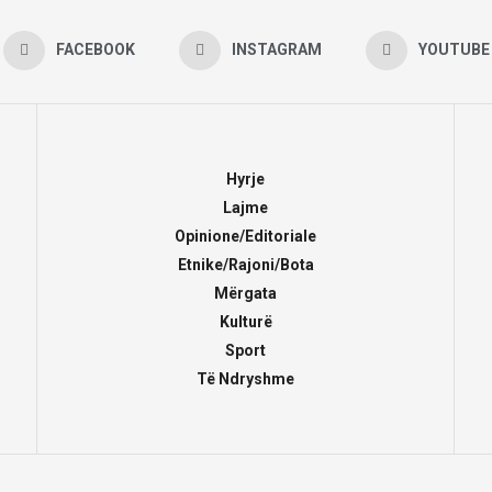
FACEBOOK
INSTAGRAM
YOUTUBE
Hyrje
Lajme
Opinione/Editoriale
Etnike/Rajoni/Bota
Mërgata
Kulturë
Sport
Të Ndryshme