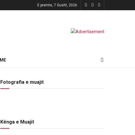
E premte, 7 Gusht, 2026
HME
Fotografia e muajit
Kënga e Muajit