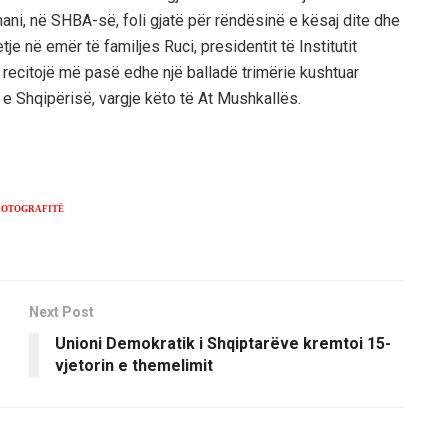
ani, në SHBA-së, foli gjatë për rëndësinë e kësaj dite dhe
tje në emër të familjes Ruci, presidentit të Institutit
 recitojë më pasë edhe një balladë trimërie kushtuar
ë e Shqipërisë, vargje këto të At Mushkallës.
FOTOGRAFITË
Next Post
Unioni Demokratik i Shqiptarëve kremtoi 15-
vjetorin e themelimit