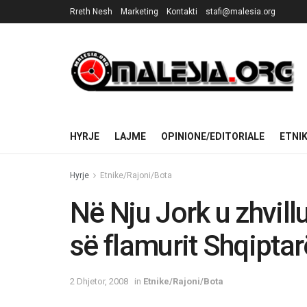
Rreth Nesh
Marketing
Kontakti
stafi@malesia.org
HYRJE
LAJME
OPINIONE/EDITORIALE
ETNI
Hyrje
Etnike/Rajoni/Bota
Në Nju Jork u zhvill
së flamurit Shqiptar
2 Dhjetor, 2008
in
Etnike/Rajoni/Bota