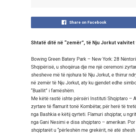
Share on Facebook
Shtatë ditë në “zemër”, të Nju Jorkut valvitet
Bowing Green Batery Park – New York: 28 Nëntori D
Shqipërisë, u shoqërua dje me një ceremoni zyrtare
shesheve më të njohura të Nju Jorkut, e thirrur n
në zemër të Nju Jorkut, aty ku gjendet edhe simbo
“Buallit” i famëshëm.
Me këtë rastë ishte përsëri Instituti Shqiptaro – A
zyrtare të flamurit tonë Kombëtar, për herë të tre
nga Bashkia e këtij qyrteti. Flamuri shqiptar, u ngr
nga Gani Nesimi e disa shqiptaro – amerikan. Por
shqiptarët u “përleshën me grekërit, në atë shesh 