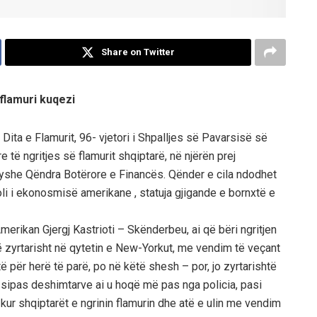
Share on Twitter
 flamuri kuqezi
ita e Flamurit, 96- vjetori i Shpalljes së Pavarsisë së
 të ngritjes së flamurit shqiptarë, në njërën prej
dryshe Qëndra Botërore e Financës. Qënder e cila ndodhet
li i ekonosmisë amerikane , statuja gjigande e bornxtë e
merikan Gjergj Kastrioti – Skënderbeu, ai që bëri ngritjen
të zyrtarisht në qytetin e New-Yorkut, me vendim të veçant
itë për herë të parë, po në këtë shesh – por, jo zyrtarishtë
 sipas deshimtarve ai u hoqë më pas nga policia, pasi
kur shqiptarët e ngrinin flamurin dhe atë e ulin me vendim