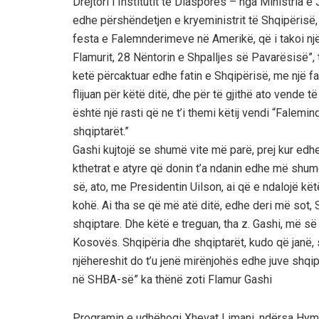
Drejtori i Institutit të Diasporës – nga Ministria 
edhe përshëndetjen e kryeministrit të Shqipërisë, z
festa e Falemnderimeve në Amerikë, që i takoi nj
Flamurit, 28 Nëntorin e Shpalljes së Pavarësisë”, t
ketë përcaktuar edhe fatin e Shqipërisë, me një fa
flijuan për këtë ditë, dhe për të gjithë ato vende 
është një rasti që ne t’i themi këtij vendi “Falemi
shqiptarët.”
Gashi kujtojë se shumë vite më parë, prej kur edh
kthetrat e atyre që donin t’a ndanin edhe më shum
së, ato, me Presidentin Uilson, ai që e ndalojë kë
kohë. Ai tha se që më atë ditë, edhe deri më sot, 
shqiptare. Dhe këtë e treguan, tha z. Gashi, më së
Kosovës. Shqipëria dhe shqiptarët, kudo që janë, 
njëhereshit do t’u jenë mirënjohës edhe juve shq
në SHBA-së” ka thënë zoti Flamur Gashi
Programin e udhëhoqi Xhevat Limani, ndërsa Hym