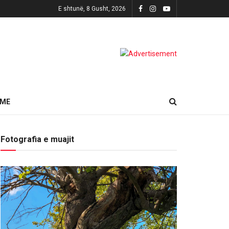
E shtunë, 8 Gusht, 2026
HME
Fotografia e muajit