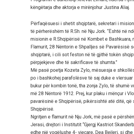
këngëtarja dhe aktorja e mirënjohur Justina Aliaj.
Përfaqësuesi i shetit shqiptarë, sekretari i mision
të përherëshëm të R.Sh. në Nju Jork. “Është në nde
misionin e R.Shqipërisë në Kombet e Bashkuara, n
Flamurit, 28 Nëntorin e Shpalljes së Pavarësisë s
shqiptarë, i cili sot feston në të gjithë tokën shqipt
përpjekjeve dhe të sakrificave të shumta.”
Më pasë poetja Kozeta Zylo, mësuesja e shkollës s
po i bashkohej parafolësve të saj duke e vlersuar k
bukur për kombin tonë, tha zonja Zylo, të shumë vu
më 28 Nëntorë 1912. Prej, kur plaku i mënçur i Vlor
pavarësinë e Shqipërisë, pikërsishtë atë ditë, që
Shqipërisë.
Ngritjen e flamurit në Nju Jork, më pasë e përshën
Jerasi, drejtori i Institutit “Gjergj Kastriot Skande
edhe një vogëlushe 4- vjeçare, Dea Bejleri, si dhe hu