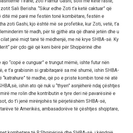
e Jashtëme Tiranë, zoti Flamur Gashi, solli me këtë rastë,
otit Sali Berisha. “Sikur edhe Zoti t’a ketë caktuar” që
ë ditë më parë me festën tonë kombëtare, festën e
ha zoti Gashi, kjo është më se profetike, kur Zoti, vetë, t’a
leminderim të madh, për të gjithë ata që dhanë jetën dhe u
të cilat janë miqt tanë të mëdhenjë, me në krye SHBA-së. Ky
nderit” për çdo gjë që keni bërë për Shqipërinë dhe
e ajo “copë e cunguar” e trungut mëmë, ishte futur nën
ë, e t’a grabisnin si grabitaqarë sa më shumë, ishin SHBA-
të “katrahure” të madhe, që po e priste kombin tonë në atë
SHBA,së, ishin ato që nuk u “thyen” asnjëherë ndaj çështjes
 mirë me rolin dhe kontributin e tyre deri në pavarësinë e
sot, do t’i jenë mirënjohës të përjetëshëm SHBA-së,
iptarëve të Amerikës, ambasadorëve të çështjes shqiptare,
net kombetare të R.Shqipërisë dhe SHBA-së, i këndojë