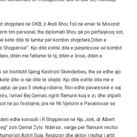
it shqiptarë në OKB, z Andi Xhoi, foli në emër të Misionit
rin tim personal, tha diplomati Xhoi, që po përfaqësoj sot,
ë këtë ditë të lumtur për kombin shqiptarë,Ditën e
ë Shqipërisë”. Kjo ditë është dita e përjetësisë së kombit
are, ditën më fatlume të tij, ditën e lirisë, ditën e
ë Institutit Gjergj Kastrioti Skënderbeu, tha se edhe ajo
ëtë ditë si një ditë të shejtë. Kjo ditë është dita më e
ajtur, që pas 5 shekuj robërie, fitoi edhe pavarësinë e saj
ës, Ismail Bej Qemali, ngriti flamurin kuq e zi, dhe shpalli
 sot ne po festojmë, pra në 96 Vjetorin e Pavarësisë së
deti edhe konsulli i R.Shqipërisë në Nju Jork, dr Albert
rbeg” zoti Qemal Zylo. Ndërsa , vargje për flamurin recitoi
moristi Astrit Sula. Regjizori dhe aktori i njohur i artit