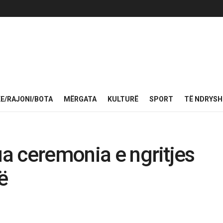
KE/RAJONI/BOTA
MËRGATA
KULTURË
SPORT
TË NDRYS
ua ceremonia e ngritjes
ë