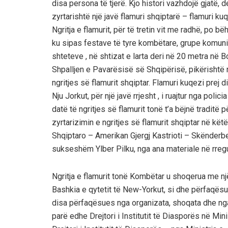
disa persona të tjerë. Kjo histori vazhdojë gjatë, d
zyrtarishtë një javë flamuri shqiptarë – flamuri kuq
Ngritja e flamurit, për të tretin vit me radhë, po
ku sipas festave të tyre kombëtare, grupe komunitar
shteteve , në shtizat e larta deri në 20 metra në 
Shpalljen e Pavarësisë së Shqipërisë, pikërishtë 
ngritjes së flamurit shqiptar. Flamuri kuqezi prej
Nju Jorkut, për një javë rrjesht , i ruajtur nga poli
datë të ngritjes së flamurit tonë t’a bëjnë traditë p
zyrtarizimin e ngritjes së flamurit shqiptar në kët
Shqiptaro – Amerikan Gjergj Kastrioti – Skënderbe
sukseshëm Ylber Pilku, nga ana materiale në rregul
Ngritja e flamurit tonë Kombëtar u shoqerua me n
Bashkia e qytetit të New-Yorkut, si dhe përfaqës
disa përfaqësues nga organizata, shoqata dhe nga 
parë edhe Drejtori i Institutit të Diasporës në Min