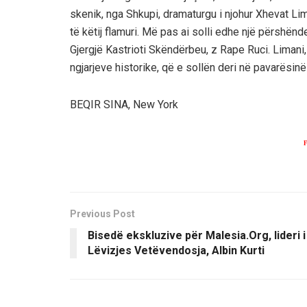
skenik, nga Shkupi, dramaturgu i njohur Xhevat Lim
të këtij flamuri. Më pas ai solli edhe një përshënde
Gjergjë Kastrioti Skëndërbeu, z Rape Ruci. Limani,
ngjarjeve historike, që e sollën deri në pavarësin
BEQIR SINA, New York
Previous Post
Bisedë ekskluzive për Malesia.Org, lideri i
Lëvizjes Vetëvendosja, Albin Kurti