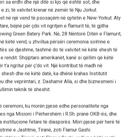
eri sa erdhi dhe një ditë si kjo që është sot, dhe
 e zi, të valvitet krenar në zemër të Nju Jorkut.
 bëhet në një vend të psosaçëm në qytetin e New-Yorkut. Aty
e, bëjnë për çdo vit ngritjen e flamurit të, të gjitha
Bowing Green Batery Park. Në, 28 Nëntorë Ditën e Flamurit,
në këtë vend, u zhvillua përsëri ceremonia solmne e
 ditës së djeshme, tashmë do të valvitet në këtë shesh të
cia e rendit. Shqiptaro amerikanët, kanë si qëllim që këtë
ër t’a ngritur për ç’do vit. Një kontribut të madh në
ë shesh dhe në këtë datë, ka dhënë krahas Institutit
u dhe veprimtari, z. Dashamir Alla, si dhe biznesmeni i
limin teknik të sheshit.
jë ceremoni, ku morën pjesë edhe personalitete nga
ues nga Misioni i Përhershëm i R.Sh. pranë OKB-ës, dhe
institucione fetare të diasporës. Mori pjesë për herë të
istrinë e Jashtme, Tiranë, zoti Flamur Gashi.