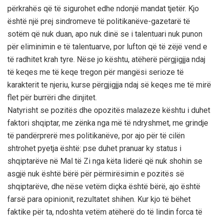
përkrahës që të sigurohet edhe ndonjë mandat tjetër. Kjo
është një prej sindromeve të politikanëve-gazetarë të
sotëm që nuk duan, apo nuk dinë se i talentuari nuk punon
për eliminimin e të talentuarve, por lufton që të zëjë vend e
të radhitet krah tyre. Nëse jo kështu, atëherë përgjigjja ndaj
të keqes me të keqe tregon për mangësi serioze të
karakterit te njeriu, kurse përgjigjja ndaj së keqes me të mirë
flet për burrëri dhe dinjitet.
Natyrisht se pozitës dhe opozitës malazeze kështu i duhet
faktori shqiptar, me zënka nga më të ndryshmet, me grindje
të pandërprerë mes politikanëve, por ajo për të cilën
shtrohet pyetja është: pse duhet pranuar ky status i
shqiptarëve në Mal të Zi nga këta liderë që nuk shohin se
asgjë nuk është bërë për përmirësimin e pozitës së
shqiptarëve, dhe nëse vetëm diçka është bërë, ajo është
farsë para opinionit, rezultatet shihen. Kur kjo të bëhet
faktike për ta, ndoshta vetëm atëherë do të lindin forca të