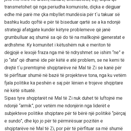
transmetohet që nga periudha komuniste, diçka e dëgjuar
edhe më parë me çka mbyllet mundësia për t`u takuar së
bashku kudo qoftë e për të biseduar qartë se a ka ndonjë
strategji afatgjate kundër këtyre problemeve që janë
grumbulluar aq shumë sa që do të na mallkojnë gjeneratat e
ardhshme. Ky komunitet i këtushëm nuk e meriton të
dëgjojë e lexojë fraza nga më të ndryshmet se ishim “ne” e
jo “ata” që dhamë ide për këtë e atë problem, se ne kemi të
drejtë t`u premtojmë shqiptarëve në Mal të Zi se kanë për
të përfituar shumë në bazë të projekteve tona, nga ku vetëm
fjala politike ka peshën e saj për lënien e trojeve shqiptare
në këtë situatë.
Sipas tyre shqiptarët në Mal të Zi nuk duhet të luftojnë me
ndonjë “armik”, por vetëm me ndonjërin nga liderët e
subjekteve politike shqiptare për të bërë një politikë “përçaj
e sundo”, dhe kjo jo për të përmirësuar pozitën e
shqiptarëve në Mal të Zi, por për të përfituar sa më shumë