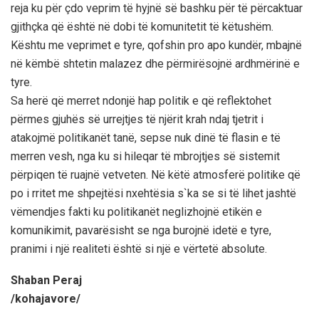
reja ku për çdo veprim të hyjnë së bashku për të përcaktuar
gjithçka që është në dobi të komunitetit të këtushëm.
Kështu me veprimet e tyre, qofshin pro apo kundër, mbajnë
në këmbë shtetin malazez dhe përmirësojnë ardhmërinë e
tyre.
Sa herë që merret ndonjë hap politik e që reflektohet
përmes gjuhës së urrejtjes të njërit krah ndaj tjetrit i
atakojmë politikanët tanë, sepse nuk dinë të flasin e të
merren vesh, nga ku si hileqar të mbrojtjes së sistemit
përpiqen të ruajnë vetveten. Në këtë atmosferë politike që
po i rritet me shpejtësi nxehtësia s`ka se si të lihet jashtë
vëmendjes fakti ku politikanët neglizhojnë etikën e
komunikimit, pavarësisht se nga burojnë idetë e tyre,
pranimi i një realiteti është si një e vërtetë absolute.
Shaban Peraj
/kohajavore/