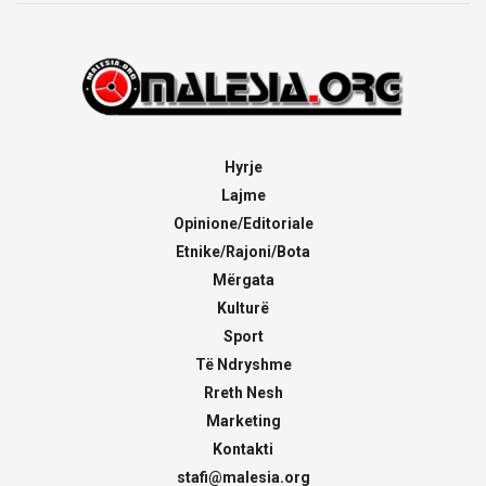
Hyrje
Lajme
Opinione/Editoriale
Etnike/Rajoni/Bota
Mërgata
Kulturë
Sport
Të Ndryshme
Rreth Nesh
Marketing
Kontakti
stafi@malesia.org