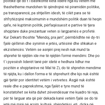
politike që do t`i bashkonte këta liderë nga ku vetëm me
thashetheme mundohen të qëndrojnë në piramidën politike,
pa transparencë, pa shtjellim idesh, të cilët para se të
shfrytëzojnë maksimumin e mundshëm politik duan të heqin
qafe, në kuptimin politik, përfaqësuesit e partive të tjera
shqiptare duke prezantuar veten si largpamës e profetë.
Kur Dekarti thoshte “Mendoj, pra jam”, përmblidhte në dy-tri
fjalë qëllimin dhe synimin e jetës, urtësinë dhe shkakun e
ekzistencës. Vetëm se asnjëri prej nesh nuk mund ta
shprehë të njëjtën ide me të njëjtën formë mendimi. Dhe po
t`i pyesësh liderët tanë për idetë e hedhura lidhur me
pozitën e shqiptarëve në Mal të Zi, do të shprehin mendime
të njëjta, ku i dallon forma e të shprehurit dhe kjo nuk është
gjë tjetër por identitet vetëm i vetvetes. Asgjë nuk është
reale dhe e paprekshme, nga fjalët e tyre mund të
konstatohet se këta duhet zëvendësuar me kuadro të reja,
për të larguar ata që për dekada kanë vetëm fjalë se do të
jetë më mirë në arsim, kulturë, shëndetësi, etj., diçka që