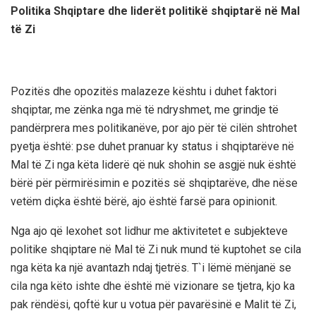
Politika Shqiptare dhe liderët politikë shqiptarë në Mal
të Zi
Pozitës dhe opozitës malazeze kështu i duhet faktori
shqiptar, me zënka nga më të ndryshmet, me grindje të
pandërprera mes politikanëve, por ajo për të cilën shtrohet
pyetja është: pse duhet pranuar ky status i shqiptarëve në
Mal të Zi nga këta liderë që nuk shohin se asgjë nuk është
bërë për përmirësimin e pozitës së shqiptarëve, dhe nëse
vetëm diçka është bërë, ajo është farsë para opinionit.
Nga ajo që lexohet sot lidhur me aktivitetet e subjekteve
politike shqiptare në Mal të Zi nuk mund të kuptohet se cila
nga këta ka një avantazh ndaj tjetrës. T`i lëmë mënjanë se
cila nga këto ishte dhe është më vizionare se tjetra, kjo ka
pak rëndësi, qoftë kur u votua për pavarësinë e Malit të Zi,