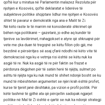
qoftë kur u miratua në Parlamentin malazez Rezoluta për
njohjen e Kosovës, qoftë deklaratat e liderëve të
subjekteve politike shqiptare lidhur me njohjen e Kosovës
shtet të pavarur e demokratik nga ana e Malit të Zi.
Në këto raste le të marrim në konsideratë shkrimet që
bëhen nga politikanë – gazetarë, jo edhe aq kundër të
tjerëve sa lavdërimet, rrahagjokset e atyre që shkruajnë për
vete me çka duan të tregojnë se këtu fillon çdo gjë, me
bezdinë e përsëritjes së asaj çfarë ndodhi në këto vite të
demokracisë nga ku e vetmja risi është se këtu nuk ka
asgjë të re. Nuk ka asgjë të re për faktin se frazat e
përdorura dëgjohen për të satën herë të njëjta, sulmet po
ashtu të njëjta nga ku nuk mund të shihet ndonjë bosht se ku
mund të mbështeten argumentet se njëri krah është profet,
kurse të tjerët janë dështakë, pa vizion e profil politik. Për
këtë tashmë të gjithë ata që përcjellin sadopak ngjarjet
politike në Mal të Zi është e qartë se nuk ka ndonjë strategji