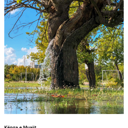
Kënga e Muajit