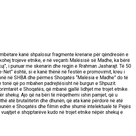
s kombëtare kanë shpalosur fragmente krenarie për qëndresën e
dikohej trojeve etnike, e në veçanti Malësisë së Madhe, ka bërë
kuj”, i punuar me skenarin dhe regjin e Rrahman Jasharajt. Të 50
le-Net” është, si e kanë thënë në festën e promovimit, kreu i
ërit tonë në SHBA dhe përmes Shoqatës “Malësia e Madhe” do të
ve tonë që po mbahen padrejtësisht në burgun e Shpuzit.
imtarët e Shoqatës, që mbanë gjallë lidhjet me trojet etnike.
 shekuj. Ajo që na bëri të rrëqethemi ishin pamjet, që u
thë atë brutalitetin dhe dhunën, që ata kanë përdorë në atë
ar punën e Shoqatës dhe filmin edhe shumë intelektualë të Pejës
 vuajtjet e shqiptarëve kudo në trojet etnike nëpër shekuj e