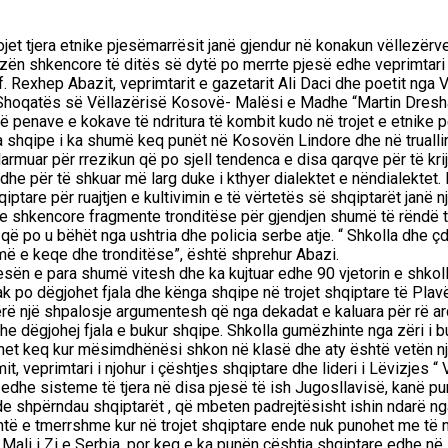
jet tjera etnike pjesëmarrësit janë gjendur në konakun vëllezërve 
n shkencore të ditës së dytë po merrte pjesë edhe veprimtari i nj
f. Rexhep Abazit, veprimtarit e gazetarit Ali Daci dhe poetit nga V
r i Shoqatës së Vëllazërisë Kosovë- Malësi e Madhe “Martin Dresh
 penave e kokave të ndritura të kombit kudo në trojet e etnike për
a shqipe i ka shumë keq punët në Kosovën Lindore dhe në truallin
larmuar për rrezikun që po sjell tendenca e disa qarqve për të kri
edhe për të shkuar më larg duke i kthyer dialektet e nëndialektet
ptare për ruajtjen e kultivimin e të vërtetës së shqiptarët janë 
eze shkencore fragmente tronditëse për gjendjen shumë të rëndë
 që po u bëhët nga ushtria dhe policia serbe atje. “ Shkolla dhe ç
ë e keqe dhe tronditëse”, është shprehur Abazi.
tesën e para shumë vitesh dhe ka kujtuar edhe 90 vjetorin e shkoll
ak po dëgjohet fjala dhe kënga shqipe në trojet shqiptare të Plav
rë një shpalosje argumentesh që nga dekadat e kaluara për rë ard
 dëgjohej fjala e bukur shqipe. Shkolla gumëzhinte nga zëri i buk
jehet keq kur mësimdhënësi shkon në klasë dhe aty është vetën nj
 veprimtari i njohur i çështjes shqiptare dhe lideri i Lëvizjes “ 
ë edhe sisteme të tjera në disa pjesë të ish Jugosllavisë, kanë
de shpërndau shqiptarët , që mbeten padrejtësisht ishin ndarë nga
 Është e tmerrshme kur në trojet shqiptare ende nuk punohet me të 
ë Mali i Zi e Serbia, por keq e ka punën çështja shqiptare edhe 