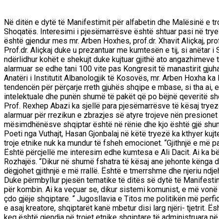
Në ditën e dytë të Manifestimit për alfabetin dhe Malësinë e tro
Shoqatës. Interesimi i pjesëmarrësve është shtuar pasi në tryezë
është gjendur mes mr. Arben Hoxhes, prof.dr. Xhavit Aliçkaj, pro
Prof.dr. Aliçkaj duke u prezantuar me kumtesën e tij, si anëta
ndërlidhur kohët e shekujt duke kujtuar gjithë ato angazhimeve të
alarmuar se edhe tani 100 vite pas Kongresit të manastirit gjuh
Anatëri i Institutit Albanologjik të Kosovës, mr. Arben Hoxha ka 
tendencën për përçarje rreth gjuhës shqipe e mbase, si tha ai, 
intelektuale dhe punën shumë të pakët që po bëjnë qeveritë shqi
Prof. Rexhep Abazi ka sjellë para pjesëmarrësve të kësaj try
alarmuar për rrezikun e zbrazjes së atyre trojeve nën presionet
mësimdhënësve shqiptar është në rënie dhe kjo është gjë shum
Poeti nga Vuthajt, Hasan Gjonbalaj në këtë tryezë ka kthyer kuj
troje etnike nuk ka mundur të fsheh emocionet. “Gjithnjë e më p
Është përcjellë me interesim edhe kumtesa e Ali Dacit. Ai ka bë
Rozhajës. “Dikur në shumë fshatra të kësaj ane jehonte kënga dhe
dëgjohet gjithnjë e më rrallë. Është e tmerrshme dhe njeriu nd
Duke përmbyllur pjesën tematike të ditës së dytë të Manifestimit,
për kombin. Ai ka veçuar se, dikur sistemi komunist, e më von
çdo gjëje shqiptare. “ Jugosllavia e Titos me politikën më perfi
e asaj kreatore, shqiptarët kanë mbetur disi larg njëri- tjetrit.
keq është gjendja në trojet etnike shqiptare të administruara n