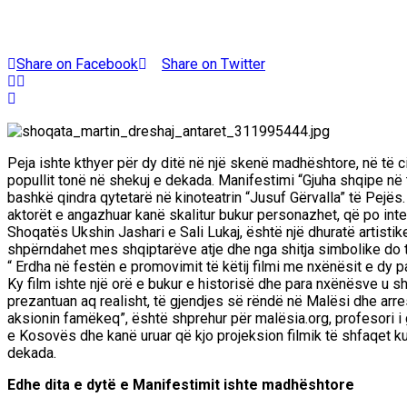
Share on Facebook
Share on Twitter
Peja ishte kthyer për dy ditë në një skenë madhështore, në të 
popullit tonë në shekuj e dekada. Manifestimi “Gjuha shqipe në t
bashkë qindra qytetarë në kinoteatrin “Jusuf Gërvalla” të Pejës.
aktorët e angazhuar kanë skalitur bukur personazhet, që po inter
Shoqatës Ukshin Jashari e Sali Lukaj, është një dhuratë artist
shpërndahet mes shqiptarëve atje dhe nga shitja simbolike do t
“ Erdha në festën e promovimit të këtij filmi me nxënësit e dy 
Ky film ishte një orë e bukur e historisë dhe para nxënësve u s
prezantuan aq realisht, të gjendjes së rëndë në Malësi dhe arre
aksionin famëkeq”, është shprehur për malësia.org, profesori i 
e Kosovës dhe kanë uruar që kjo projeksion filmik të shfaqet kud
dekada.
Edhe dita e dytë e Manifestimit ishte madhështore