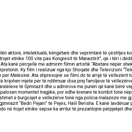
cilën aktorë, intelektualë, këngëtarë dhe veprimtarë të çështje
rojet etnike 100 vite pas Kongresit të Manastirit”, që i tëri i de
 Ata kanë përcjellë me admirim filmin artistik “Abetare nëpër she
pretonin. Ky film i realizuar nga kjo Shoqatë dhe Televizioni “Te
ike për Malësinë. Ata shpresojnë se filmi do të arrijë të vëllez
ë krijohen mjete për të ndihmuar disa prej familjeve të vëllezër
paraleleve të Gjimnazit dhe u admirova me punën që kanë bërë vepr
hpalosen momentet tragjike, por edhe krenare të kombit tonë nëpër
stimet e burgosjet e vëllezërve tonë nga policia malazeze me gji
gjimnazit “Bedri Pejani” të Pejës, Halil Berisha. E kanë lavdëru
o në trojet etnike sepse ka arritur të prezantojnë përpjekjet dhe