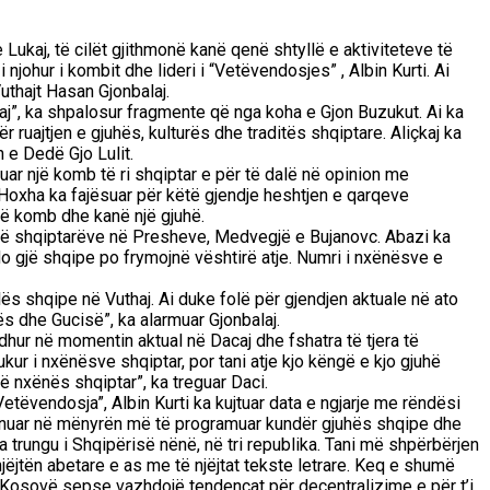
Lukaj, të cilët gjithmonë kanë qenë shtyllë e aktiviteteve të
ohur i kombit dhe lideri i “Vetëvendosjes” , Albin Kurti. Ai
uthajt Hasan Gjonbalaj.
aj”, ka shpalosur fragmente që nga koha e Gjon Buzukut. Ai ka
 ruajtjen e gjuhës, kulturës dhe traditës shqiptare. Aliçkaj ka
 e Dedë Gjo Lulit.
juar një komb të ri shqiptar e për të dalë në opinion me
. Hoxha ka fajësuar për këtë gjendje heshtjen e qarqeve
një komb dhe kanë një gjuhë.
 të shqiptarëve në Presheve, Medvegjë e Bujanovc. Abazi ka
do gjë shqipe po frymojnë vështirë atje. Numri i nxënësve e
ës shqipe në Vuthaj. Ai duke folë për gjendjen aktuale në ato
ës dhe Gucisë”, ka alarmuar Gjonbalaj.
hur në momentin aktual në Dacaj dhe fshatra të tjera të
ur i nxënësve shqiptar, por tani atje kjo këngë e kjo gjuhë
ë nxënës shqiptar”, ka treguar Daci.
Vetëvendosja”, Albin Kurti ka kujtuar data e ngjarje me rëndësi
 punuar në mënyrën më të programuar kundër gjuhës shqipe dhe
 trungu i Shqipërisë nënë, në tri republika. Tani më shpërbërjen
njëjtën abetare e as me të njëjtat tekste letrare. Keq e shumë
në Kosovë sepse vazhdojë tendencat për decentralizime e për t’i