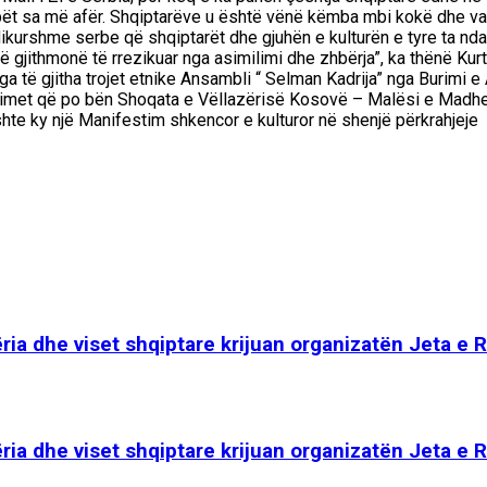
r serbët sa më afër. Shqiptarëve u është vënë këmba mbi kokë dhe 
ikurshme serbe që shqiptarët dhe gjuhën e kulturën e tyre ta ndan
në gjithmonë të rrezikuar nga asimilimi dhe zhbërja”, ka thënë Ku
ga të gjitha trojet etnike Ansambli “ Selman Kadrija” nga Burimi
himet që po bën Shoqata e Vëllazërisë Kosovë – Malësi e Madhe
shte ky një Manifestim shkencor e kulturor në shenjë përkrahjeje
ria dhe viset shqiptare krijuan organizatën Jeta e 
ria dhe viset shqiptare krijuan organizatën Jeta e 