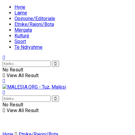
Hyrje
Lajme
Opinione/Editoriale
Etnike/Rajoni/Bota
Mërgata
Kulturë
Sport
Të Ndryshme
No Result
View All Result
No Result
View All Result
Hyrje
Etnike/Rajoni/Bota