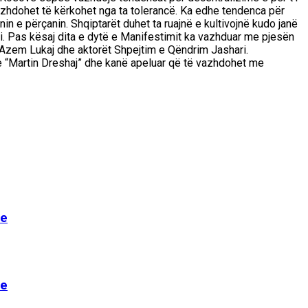
vazhdohet të kërkohet nga ta tolerancë. Ka edhe tendenca për
in e përçanin. Shqiptarët duhet ta ruajnë e kultivojnë kudo janë
rti. Pas kësaj dita e dytë e Manifestimit ka vazhduar me pjesën
 e Azem Lukaj dhe aktorët Shpejtim e Qëndrim Jashari.
 “Martin Dreshaj” dhe kanë apeluar që të vazhdohet me
Re
Re