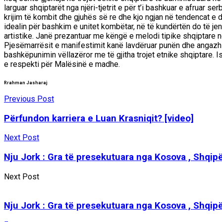
larguar shqiptarët nga njëri-tjetrit e për t’i bashkuar e afrua
krijim të kombit dhe gjuhës së re dhe kjo ngjan në tendencat e d
idealin për bashkim e unitet kombëtar, në të kundërtën do të je
artistike. Janë prezantuar me këngë e melodi tipike shqiptare n
Pjesëmarrësit e manifestimit kanë lavdëruar punën dhe angaz
bashkëpunimin vëllazëror me të gjitha trojet etnike shqiptare. I
e respekti për Malësinë e madhe.
Rrahman Jasharaj
Previous Post
Përfundon karriera e Luan Krasniqit? [video]
Next Post
Nju Jork : Gra të presekutuara nga Kosova , Shqipë
Next Post
Nju Jork : Gra të presekutuara nga Kosova , Shqipë