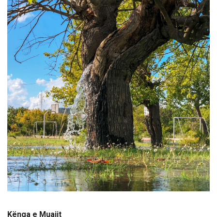
Kënga e Muajit