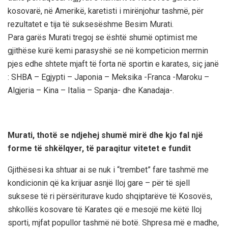
kosovarë, në Amerikë, karetisti i mirënjohur tashmë, për
rezultatet e tija të suksesëshme Besim Murati.
Para garës Murati tregoj se është shumë optimist me
gjithëse kurë kemi parasyshë se në kompeticion merrnin
pjes edhe shtete mjaft të forta në sportin e karates, siç janë
: SHBA – Egjypti – Japonia – Meksika -Franca -Maroku –
Algjeria – Kina – Italia – Spanja- dhe Kanadaja-.
Murati, thotë se ndjehej shumë mirë dhe kjo fal një
forme të shkëlqyer, të paraqitur vitetet e fundit
Gjithësesi ka shtuar ai se nuk i “trembet” fare tashmë me
kondicionin që ka krijuar asnjë lloj gare – për të sjell
suksese të ri përsëriturave kudo shqiptarëve të Kosovës,
shkollës kosovare të Karates që e mesojë me këtë lloj
sporti, mjfat popullor tashmë në botë. Shpresa më e madhe,