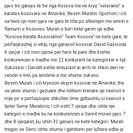
pjes tre garues të tre nga Kosova me në krye “veteranin” e
karates kosovare në Amerikë, Besim Muratin. Sportisti i cili
sa here qe merr pjes ne gara të tilla po shkëlqen me emrin e
flamurin e Kosoves. Murati e bëri këtë garim që edhe
“Kosova Karate Association” Team Kosova” ne kete gare, të
përfaqësohej si ekip, nga garuesit kosovar David Gazivoda
6 vjeçar i cili mori pjese per here te pare dhe kishte
konkurencen e madhe me 22 konkurent ne kategorine e tija.
Sukssesi i Davidit eshte entuziast ai arriti te shkoi deri ne
vendin e tret, pa lendime e me shume sukses.
Besim Murati i cili kryeson ekipin kosovar në Amerikë, tha
se jame shume i gezuare dhe ndihem krenare qe nxensit e
mije po e perfaqsojne shkollen time gjithashtu si nxensit e
tjeter Semy Muratoviç i cili esht 7 vjeqar dhe ishte nje
kategori e madhe ku ne konkurencen e Semit moren pjes 7
dhe 8 vjeqaret, ku ishin 32 garues ne kete kategori. Murati
tregon se Semi ishte shume i gatshem per luftera edhe ja