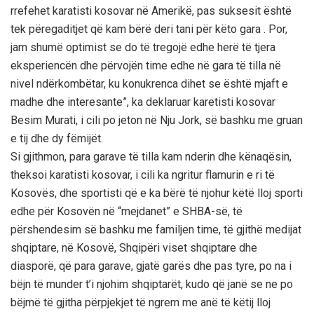
rrefehet karatisti kosovar në Amerikë, pas suksesit është
tek përegaditjet që kam bërë deri tani për këto gara . Por,
jam shumë optimist se do të tregojë edhe herë të tjera
eksperiencën dhe përvojën time edhe në gara të tilla në
nivel ndërkombëtar, ku konukrenca dihet se është mjaft e
madhe dhe interesante”, ka deklaruar karetisti kosovar
Besim Murati, i cili po jeton në Nju Jork, së bashku me gruan
e tij dhe dy fëmijët.
Si gjithmon, para garave të tilla kam nderin dhe kënaqësin,
theksoi karatisti kosovar, i cili ka ngritur flamurin e ri të
Kosovës, dhe sportisti që e ka bërë të njohur këtë lloj sporti
edhe për Kosovën në “mejdanet” e SHBA-së, të
përshendesim së bashku me familjen time, të gjithë medijat
shqiptare, në Kosovë, Shqipëri viset shqiptare dhe
diasporë, që para garave, gjatë garës dhe pas tyre, po na i
bëjn të munder t’i njohim shqiptarët, kudo që janë se ne po
bëjmë të gjitha përpjekjet të ngrem me anë të këtij lloj