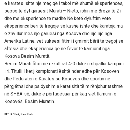
e karates ishte nje meç që i takoi më shumë eksperiencës,
sepse te dyt garuesit Murati – Nieto, ishin me Breza të Zi
dhe me eksperiencë te madhe Në këtë dyluftim vetë
eksperienca beri të tregojë se kushë ishte dhe karateja ma
e zhvillur mes një garuesi nga Kosova dhe një një nga
Amerika Latine, vet suksesi fitimi i çmimit bërii te tregoj se
aftesia dhe eksperienca qe ne fevor të kamionit nga
Kosova Besim Muratit.
Besim Murati fitoi me rezulltrat 4-0 duke u shpallur kampini
i ri. Titulli I ketij kampionati është nder edhe për Kosoven
dhe Federaten e Karates se Kosoves dhe sportin në
përgjëthsi dhe pa dyshim e karatisitit të mirënjohur tashmë
në SHBA-së, duke e përfaqësuar për kaq vjet flamurin e
Kosovës, Besim Muratin.
BEQIR SINA, New York