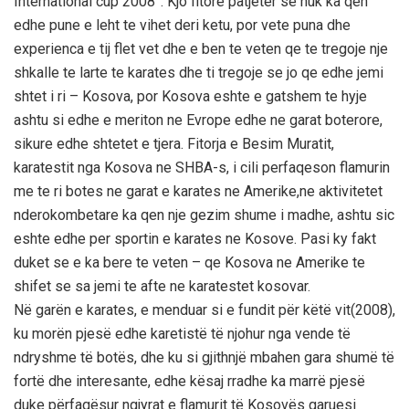
International cup 2008”. Kjo fitore patjeter se nuk ka qen
edhe pune e leht te vihet deri ketu, por vete puna dhe
experienca e tij flet vet dhe e ben te veten qe te tregoje nje
shkalle te larte te karates dhe ti tregoje se jo qe edhe jemi
shtet i ri – Kosova, por Kosova eshte e gatshem te hyje
ashtu si edhe e meriton ne Evrope edhe ne garat boterore,
sikure edhe shtetet e tjera. Fitorja e Besim Muratit,
karatestit nga Kosova ne SHBA-s, i cili perfaqeson flamurin
me te ri botes ne garat e karates ne Amerike,ne aktivitetet
nderokombetare ka qen nje gezim shume i madhe, ashtu sic
eshte edhe per sportin e karates ne Kosove. Pasi ky fakt
duket se e ka bere te veten – qe Kosova ne Amerike te
shifet se sa jemi te afte ne karatestet kosovar.
Në garën e karates, e menduar si e fundit për këtë vit(2008),
ku morën pjesë edhe karetistë të njohur nga vende të
ndryshme të botës, dhe ku si gjithnjë mbahen gara shumë të
fortë dhe interesante, edhe kësaj rradhe ka marrë pjesë
duke përfaqësur ngjyrat e flamurit të Kosovës garuesi