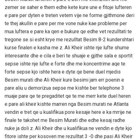
zemer se saher e them edhe kete kure une e fitoje lufteren
e pare per dyten e treten vetem vije ne forme gjithmone deri
te thej akullin e pare per me vone nuke kae probleme per
mua luftera e pare ka qen e bukure qe edhe vet rezulltati te
tregone se si esht krye me rezulltat Besim 8-2 kundershtari
kurse finalen e kasha me z. Ali Kheir ishte nje lufte shume
interesante dhe e cila e beri te shuaje e gjithe sala e sportit
sepse ishte nje lufte e forte dhe me koncentrime aqe te
forte sepse kjo ishte hera e dyte qe bene duel mjedis
Besim murati dhe Ali Kheir kure besimi jam err poenin e
pare aliu u demorizua sepse me kishte ber telephone 3
muaje pare qe te pregaditet qe te me merr kete duel heren
e pare ali kheir kishte marren nga Besim murati ne Atlanta
vendin e tret qe u kualifikua pore kesaje here e ka mrrije ne
finale te takohet me Besim Murati dhe edhe kesaj radhe
nuke ja doli z. Ali Kheir dhe u kualifikua ne vendin e dyte kjo
fitore ishte per kosoven me rezulltat 3 -0 dhe pasi Ali Kheir