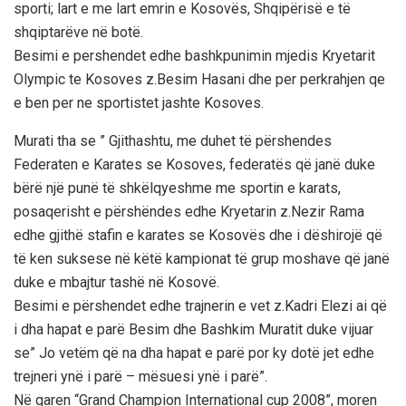
sporti; lart e me lart emrin e Kosovës, Shqipërisë e të
shqiptarëve në botë.
Besimi e pershendet edhe bashkpunimin mjedis Kryetarit
Olympic te Kosoves z.Besim Hasani dhe per perkrahjen qe
e ben per ne sportistet jashte Kosoves.
Murati tha se ” Gjithashtu, me duhet të përshendes
Federaten e Karates se Kosoves, federatës që janë duke
bërë një punë të shkëlqyeshme me sportin e karats,
posaqerisht e përshëndes edhe Kryetarin z.Nezir Rama
edhe gjithë stafin e karates se Kosovës dhe i dëshirojë që
të ken suksese në këtë kampionat të grup moshave që janë
duke e mbajtur tashë në Kosovë.
Besimi e përshendet edhe trajnerin e vet z.Kadri Elezi ai që
i dha hapat e parë Besim dhe Bashkim Muratit duke vijuar
se” Jo vetëm që na dha hapat e parë por ky dotë jet edhe
trejneri ynë i parë – mësuesi ynë i parë”.
Në garen “Grand Champion International cup 2008”, moren