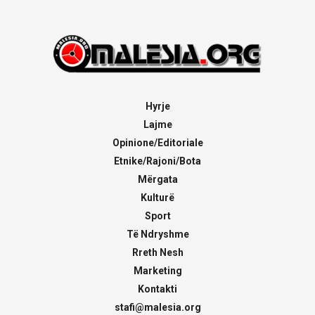
Hyrje
Lajme
Opinione/Editoriale
Etnike/Rajoni/Bota
Mërgata
Kulturë
Sport
Të Ndryshme
Rreth Nesh
Marketing
Kontakti
stafi@malesia.org