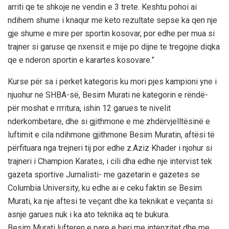
arriti qe te shkoje ne vendin e 3 trete. Keshtu pohoi ai
ndihem shume i knaqur me keto rezultate sepse ka qen nje
gje shume e mire per sportin kosovar, por edhe per mua si
trajner si garuse qe nxensit e mije po dijne te tregojne diqka
qe e nderon sportin e karartes kosovare.”
Kurse për sa i perket kategoris ku mori pjes kampioni yne i
njuohur ne SHBA-së, Besim Murati ne kategorin e rëndë-
për moshat e rrritura, ishin 12 garues te nivelit
nderkombetare, dhe si gjithmone e me zhdërvjelltësinë e
luftimit e cila ndihmone gjithmone Besim Muratin, aftësi të
përfituara nga trejneri tij por edhe z.Aziz Khader i njohur si
trajneri i Champion Karates, i cili dha edhe nje intervist tek
gazeta sportive Jurnalisti- me gazetarin e gazetes se
Columbia University, ku edhe ai e ceku faktin se Besim
Murati, ka nje aftesi te veçant dhe ka teknikat e veçanta si
asnje garues nuk i ka ato teknika aq te bukura.
Besim Murati lufteren e pare e beri me intenzitet dhe me