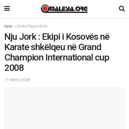
Hyrje
Etnike/Rajoni/Bota
Nju Jork : Ekipi i Kosovës në
Karate shkëlqeu në Grand
Champion International cup
2008
11 Nëntor, 2008