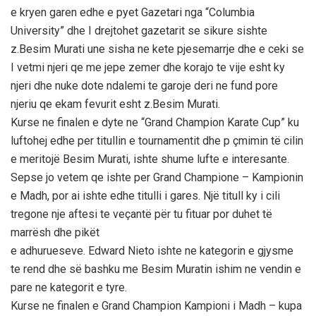
e kryen garen edhe e pyet Gazetari nga “Columbia
University” dhe I drejtohet gazetarit se sikure sishte
z.Besim Murati une sisha ne kete pjesemarrje dhe e ceki se
I vetmi njeri qe me jepe zemer dhe korajo te vije esht ky
njeri dhe nuke dote ndalemi te garoje deri ne fund pore
njeriu qe ekam fevurit esht z.Besim Murati.
Kurse ne finalen e dyte ne “Grand Champion Karate Cup” ku
luftohej edhe per titullin e tournamentit dhe p çmimin të cilin
e meritojë Besim Murati, ishte shume lufte e interesante.
Sepse jo vetem qe ishte per Grand Champione – Kampionin
e Madh, por ai ishte edhe titulli i gares. Një titull ky i cili
tregone nje aftesi te veçantë për tu fituar por duhet të
marrësh dhe pikët
e adhurueseve. Edward Nieto ishte ne kategorin e gjysme
te rend dhe së bashku me Besim Muratin ishim ne vendin e
pare ne kategorit e tyre.
Kurse ne finalen e Grand Champion Kampioni i Madh – kupa