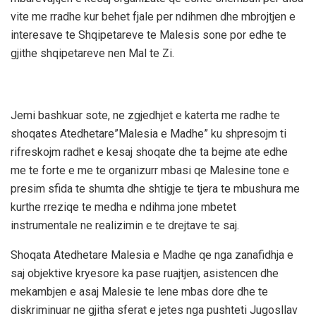
vite me rradhe kur behet fjale per ndihmen dhe mbrojtjen e
interesave te Shqipetareve te Malesis sone por edhe te
gjithe shqipetareve nen Mal te Zi.
Jemi bashkuar sote, ne zgjedhjet e katerta me radhe te
shoqates Atedhetare”Malesia e Madhe” ku shpresojm ti
rifreskojm radhet e kesaj shoqate dhe ta bejme ate edhe
me te forte e me te organizurr mbasi qe Malesine tone e
presim sfida te shumta dhe shtigje te tjera te mbushura me
kurthe rreziqe te medha e ndihma jone mbetet
instrumentale ne realizimin e te drejtave te saj.
Shoqata Atedhetare Malesia e Madhe qe nga zanafidhja e
saj objektive kryesore ka pase ruajtjen, asistencen dhe
mekambjen e asaj Malesie te lene mbas dore dhe te
diskriminuar ne gjitha sferat e jetes nga pushteti Jugosllav