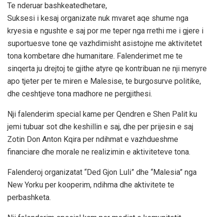
Te nderuar bashkeatedhetare,
Suksesi i kesaj organizate nuk mvaret aqe shume nga
kryesia e ngushte e saj por me teper nga rrethi me i gjere i
suportuesve tone qe vazhdimisht asistojne me aktivitetet
tona kombetare dhe humanitare. Falenderimet me te
sinqerta ju drejtoj te gjithe atyre qe kontribuan ne nji menyre
apo tjeter per te miren e Malesise, te burgosurve politike,
dhe ceshtjeve tona madhore ne pergjithesi.
Nji falenderim special kame per Qendren e Shen Palit ku
jemi tubuar sot dhe keshillin e saj, dhe per prijesin e saj
Zotin Don Anton Kqira per ndihmat e vazhdueshme
financiare dhe morale ne realizimin e aktiviteteve tona.
Falenderoj organizatat “Ded Gjon Luli” dhe “Malesia” nga
New Yorku per kooperim, ndihma dhe aktivitete te
perbashketa.