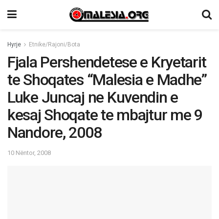
Hyrje
Etnike/Rajoni/Bota
Fjala Pershendetese e Kryetarit
te Shoqates “Malesia e Madhe”
Luke Juncaj ne Kuvendin e
kesaj Shoqate te mbajtur me 9
Nandore, 2008
10 Nëntor, 2008