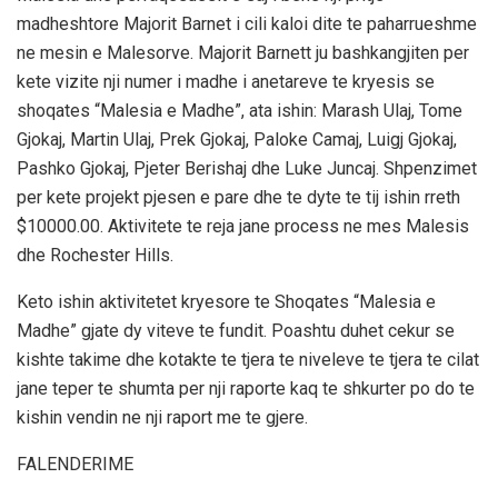
madheshtore Majorit Barnet i cili kaloi dite te paharrueshme
ne mesin e Malesorve. Majorit Barnett ju bashkangjiten per
kete vizite nji numer i madhe i anetareve te kryesis se
shoqates “Malesia e Madhe”, ata ishin: Marash Ulaj, Tome
Gjokaj, Martin Ulaj, Prek Gjokaj, Paloke Camaj, Luigj Gjokaj,
Pashko Gjokaj, Pjeter Berishaj dhe Luke Juncaj. Shpenzimet
per kete projekt pjesen e pare dhe te dyte te tij ishin rreth
$10000.00. Aktivitete te reja jane process ne mes Malesis
dhe Rochester Hills.
Keto ishin aktivitetet kryesore te Shoqates “Malesia e
Madhe” gjate dy viteve te fundit. Poashtu duhet cekur se
kishte takime dhe kotakte te tjera te niveleve te tjera te cilat
jane teper te shumta per nji raporte kaq te shkurter po do te
kishin vendin ne nji raport me te gjere.
FALENDERIME