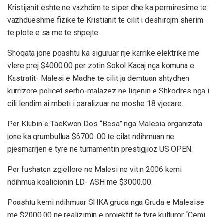
Kristijanit eshte ne vazhdim te siper dhe ka permiresime te
vazhdueshme fizike te Kristianit te cilit i deshirojm sherim
te plote e sa me te shpejte.
Shoqata jone poashtu ka siguruar nje karrike elektrike me
vlere prej $4000.00 per zotin Sokol Kacaj nga komuna e
Kastratit- Malesi e Madhe te cilit ja demtuan shtydhen
kurrizore policet serbo-malazez ne liqenin e Shkodres nga i
cili lendim ai mbeti i paralizuar ne moshe 18 vjecare.
Per Klubin e TaeKwon Do’s “Besa” nga Malesia organizata
jone ka grumbullua $6700. 00 te cilat ndihmuan ne
pjesmarrjen e tyre ne turnamentin prestigjioz US OPEN.
Per fushaten zgjellore ne Malesi ne vitin 2006 kemi
ndihmua koalicionin LD- ASH me $3000.00.
Poashtu kemi ndihmuar SHKA gruda nga Gruda e Malesise
me $2000.00 ne realizimin e projektit te tyre kulturor “Cemi