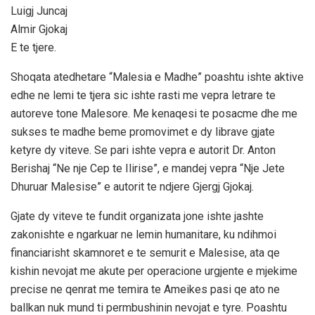
Luigj Juncaj
Almir Gjokaj
E te tjere.
Shoqata atedhetare “Malesia e Madhe” poashtu ishte aktive
edhe ne lemi te tjera sic ishte rasti me vepra letrare te
autoreve tone Malesore. Me kenaqesi te posacme dhe me
sukses te madhe beme promovimet e dy librave gjate
ketyre dy viteve. Se pari ishte vepra e autorit Dr. Anton
Berishaj “Ne nje Cep te Ilirise”, e mandej vepra “Nje Jete
Dhuruar Malesise” e autorit te ndjere Gjergj Gjokaj.
Gjate dy viteve te fundit organizata jone ishte jashte
zakonishte e ngarkuar ne lemin humanitare, ku ndihmoi
financiarisht skamnoret e te semurit e Malesise, ata qe
kishin nevojat me akute per operacione urgjente e mjekime
precise ne qenrat me temira te Ameikes pasi qe ato ne
ballkan nuk mund ti permbushinin nevojat e tyre. Poashtu