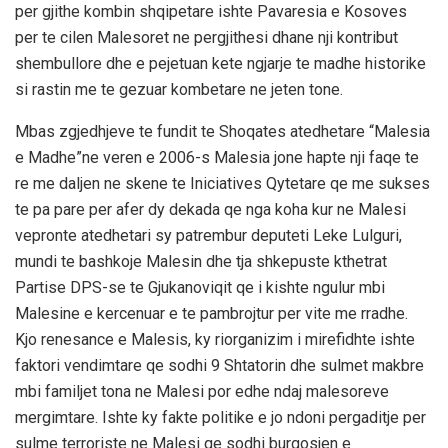
per gjithe kombin shqipetare ishte Pavaresia e Kosoves
per te cilen Malesoret ne pergjithesi dhane nji kontribut
shembullore dhe e pejetuan kete ngjarje te madhe historike
si rastin me te gezuar kombetare ne jeten tone.
Mbas zgjedhjeve te fundit te Shoqates atedhetare “Malesia
e Madhe”ne veren e 2006-s Malesia jone hapte nji faqe te
re me daljen ne skene te Iniciatives Qytetare qe me sukses
te pa pare per afer dy dekada qe nga koha kur ne Malesi
vepronte atedhetari sy patrembur deputeti Leke Lulguri,
mundi te bashkoje Malesin dhe tja shkepuste kthetrat
Partise DPS-se te Gjukanoviqit qe i kishte ngulur mbi
Malesine e kercenuar e te pambrojtur per vite me rradhe.
Kjo renesance e Malesis, ky riorganizim i mirefidhte ishte
faktori vendimtare qe sodhi 9 Shtatorin dhe sulmet makbre
mbi familjet tona ne Malesi por edhe ndaj malesoreve
mergimtare. Ishte ky fakte politike e jo ndoni pergaditje per
sulme terroriste ne Malesi qe sodhi burgosjen e