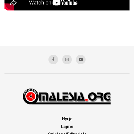
Hyrje
Lajme