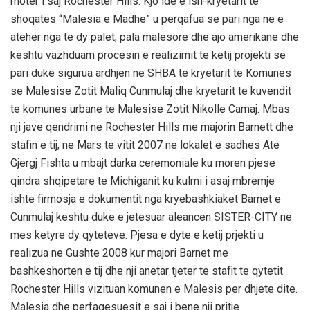
moter i saj Rochester Hills. Kjo ide e ish-kryetarit te
shoqates “Malesia e Madhe” u perqafua se pari nga ne e
ateher nga te dy palet, pala malesore dhe ajo amerikane dhe
keshtu vazhduam procesin e realizimit te ketij projekti se
pari duke sigurua ardhjen ne SHBA te kryetarit te Komunes
se Malesise Zotit Maliq Cunmulaj dhe kryetarit te kuvendit
te komunes urbane te Malesise Zotit Nikolle Camaj. Mbas
nji jave qendrimi ne Rochester Hills me majorin Barnett dhe
stafin e tij, ne Mars te vitit 2007 ne lokalet e sadhes Ate
Gjergj Fishta u mbajt darka ceremoniale ku moren pjese
qindra shqipetare te Michiganit ku kulmi i asaj mbremje
ishte firmosja e dokumentit nga kryebashkiaket Barnet e
Cunmulaj keshtu duke e jetesuar aleancen SISTER-CITY ne
mes ketyre dy qyteteve. Pjesa e dyte e ketij prjekti u
realizua ne Gushte 2008 kur majori Barnet me
bashkeshorten e tij dhe nji anetar tjeter te stafit te qytetit
Rochester Hills vizituan komunen e Malesis per dhjete dite.
Malesia dhe perfaqesuesit e saj i bene nji pritje