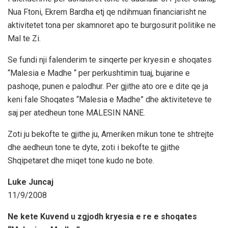
Nua Ftoni, Ekrem Bardha etj qe ndihmuan financiarisht ne
aktivitetet tona per skamnoret apo te burgosurit politike ne
Mal te Zi.
Se fundi nji falenderim te sinqerte per kryesin e shoqates
“Malesia e Madhe “ per perkushtimin tuaj, bujarine e
pashoqe, punen e palodhur. Per gjithe ato ore e dite qe ja
keni fale Shoqates “Malesia e Madhe” dhe aktiviteteve te
saj per atedheun tone MALESIN NANE.
Zoti ju bekofte te gjithe ju, Ameriken mikun tone te shtrejte
dhe aedheun tone te dyte, zoti i bekofte te gjithe
Shqipetaret dhe miqet tone kudo ne bote.
Luke Juncaj
11/9/2008
Ne kete Kuvend u zgjodh kryesia e re e shoqates