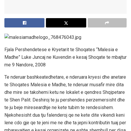
Fjala Pershendetese e Kryetarit te Shoqates “Malesia e
Madhe” Luke Juncaj ne Kuvendin e kesaj Shoqate te mbajtur
me 9 Nandore, 2008
Te nderuar bashkeatedhetare, e nderuara kryesi dhe anetare
te Shoqates Malesia e Madhe, te nderuar musafir mire dita
dhe mire se takohemi ketu ne lokalet e qendres Shqipetare
te Shen Palit. Deshiroj te ju pershendes perzemersisht dhe
te ju beje mireseardhje ne kete tubim te rendesishem.
Njekohesisht dua tju falenderoj qe ne kete dite vikendi keni
lene cdo gje qe te jeni me ne dhe ta jepni kontributin tuaj per
mbarevajtjen e kesaj organizate qe eshte shembull per disa