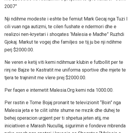
2007”
Nji ndihme modeste i eshte be femiut Mark Gecaj nga Tuzi I
cili vuan nga autizmi, te cilen fushate e ndermori dhe e
realizoi nen-kryetari i shoqates ‘Malesia e Madhe” Ruzhdi
Gjokaj. Markut te vogej dhe familjes se tij ju be nji ndihme
perj $2000.00.
Ne veren e ketij viti kemi ndihmuar klubin e futbollit per te
rinj ne Bajze te Kastratit me uniforma sportive dhe mjete te
tjera te trajnimit me vlere prej $2000.00.
Per faqen e internetit Malesia.Org kemi nda 1000.00.
Per rastin e Tome Bojaj pronarit te televizionit “Boin” nga
Malesia jeta e te cilit ishte shume ne rrezik dhe duhej te
behej operacion urgjent per ti shpetua jeten atij, me
iniciativen e Marash Nucullaj, sigurimin e fondeve mbrenda