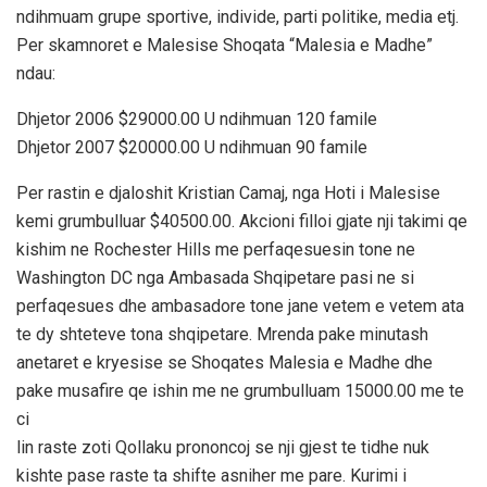
ndihmuam grupe sportive, individe, parti politike, media etj.
Per skamnoret e Malesise Shoqata “Malesia e Madhe”
ndau:
Dhjetor 2006 $29000.00 U ndihmuan 120 famile
Dhjetor 2007 $20000.00 U ndihmuan 90 famile
Per rastin e djaloshit Kristian Camaj, nga Hoti i Malesise
kemi grumbulluar $40500.00. Akcioni filloi gjate nji takimi qe
kishim ne Rochester Hills me perfaqesuesin tone ne
Washington DC nga Ambasada Shqipetare pasi ne si
perfaqesues dhe ambasadore tone jane vetem e vetem ata
te dy shteteve tona shqipetare. Mrenda pake minutash
anetaret e kryesise se Shoqates Malesia e Madhe dhe
pake musafire qe ishin me ne grumbulluam 15000.00 me te
ci
lin raste zoti Qollaku prononcoj se nji gjest te tidhe nuk
kishte pase raste ta shifte asniher me pare. Kurimi i