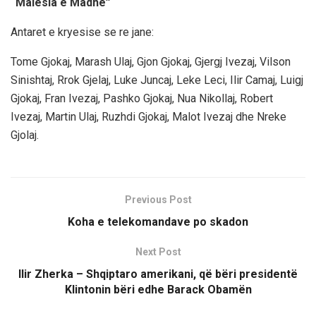
“Malesia e Madhe”
Antaret e kryesise se re jane:
Tome Gjokaj, Marash Ulaj, Gjon Gjokaj, Gjergj Ivezaj, Vilson
Sinishtaj, Rrok Gjelaj, Luke Juncaj, Leke Leci, Ilir Camaj, Luigj
Gjokaj, Fran Ivezaj, Pashko Gjokaj, Nua Nikollaj, Robert
Ivezaj, Martin Ulaj, Ruzhdi Gjokaj, Malot Ivezaj dhe Nreke
Gjolaj.
Previous Post
Koha e telekomandave po skadon
Next Post
Ilir Zherka – Shqiptaro amerikani, që bëri presidentë
Klintonin bëri edhe Barack Obamën