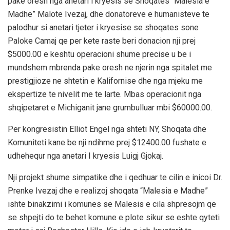
pake oresh nga anetari i kryesis se Shoqates “Malesia e
Madhe” Malote Ivezaj, dhe donatoreve e humanisteve te
palodhur si anetari tjeter i kryesise se shoqates sone
Paloke Camaj qe per kete raste beri donacion nji prej
$5000.00 e keshtu operacioni shume precise u be i
mundshem mbrenda pake oresh ne njerin nga spitalet me
prestigjioze ne shtetin e Kalifornise dhe nga mjeku me
ekspertize te nivelit me te larte. Mbas operacionit nga
shqipetaret e Michiganit jane grumbulluar mbi $60000.00.
Per kongresistin Elliot Engel nga shteti NY, Shoqata dhe
Komuniteti kane be nji ndihme prej $12400.00 fushate e
udhehequr nga anetari I kryesis Luigj Gjokaj.
Nji projekt shume simpatike dhe i qedhuar te cilin e inicoi Dr.
Prenke Ivezaj dhe e realizoj shoqata “Malesia e Madhe”
ishte binakzimi i komunes se Malesis e cila shpresojm qe
se shpejti do te behet komune e plote sikur se eshte qyteti