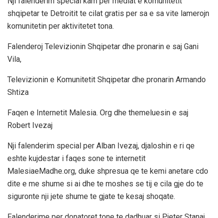
Nji falenderim special kam per mediat e komunitetit
shqipetar te Detroitit te cilat gratis per sa e sa vite lamerojn
komunitetin per aktivitetet tona.
Falenderoj Televizionin Shqipetar dhe pronarin e saj Gani
Vila,
Televizionin e Komunitetit Shqipetar dhe pronarin Armando
Shtiza
Faqen e Internetit Malesia. Org dhe themeluesin e saj
Robert Ivezaj
Nji falenderim special per Alban Ivezaj, djaloshin e ri qe
eshte kujdestar i faqes sone te internetit
MalesiaeMadhe.org, duke shpresua qe te kemi anetare cdo
dite e me shume si ai dhe te moshes se tij e cila gje do te
siguronte nji jete shume te gjate te kesaj shoqate.
Falenderime per donatoret tone te dadhuar si Pjeter Stanaj,