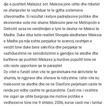
dje e pushteti Malazez sot. Malesia jone ishte dhe mbetet
ne shenjester te vazhduar te te gjitha sistemeve
sllavomadhe. Si rezultat i ketyre padrejtesive politike dhe
ekonomike sote me shume Malesore jane ne Metropolin e
Detroitit sesa ne vendlindjen e tyre te dashur ne Malesi te
Madhe. Duke ditur kete realitet Shoqata atedhetare Malesia
e Madhe pa nda eshte perpjekur te avancoj ceshtjen e
vendit tone duke bere sakrifica dhe perpjekje te
vazhdueshme ne sensibilizimin e gjendjes ne atedhe dhe
kurtheve qe pushteti Malazez ju kurdise popullit tone ne
cdo raste opportune qe te paraqitet.
Dy vitet e fundit ishin vite te gershetuara me aktivitete te
shumta, te ngjyrave dhe sferave te ndryshme. Ishin vite ku
malesoret ne atedhe dhe ne ne Diasfore perjetuam caste te
renda por edhe cashte te gezueshme. Casti me i veshtire
me siguri qe ishte burgosja me motive politike e
vedhezerve tone me 9 shtator, 2006, kurse casti me i lumtur