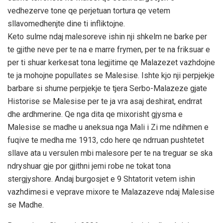
vedhezerve tone qe perjetuan tortura qe vetem
sllavomedhenjte dine ti infliktojne.
Keto sulme ndaj malesoreve ishin nji shkelm ne barke per
te gjithe neve per te na e marre frymen, per te na friksuar e
per ti shuar kerkesat tona legjitime qe Malazezet vazhdojne
te ja mohojne popullates se Malesise. Ishte kjo nji perpjekje
barbare si shume perpjekje te tjera Serbo-Malazeze gjate
Historise se Malesise per te ja vra asaj deshirat, endrrat
dhe ardhmerine. Qe nga dita qe mixorisht gjysma e
Malesise se madhe u aneksua nga Mali i Zi me ndihmen e
fuqive te medha me 1913, cdo here qe ndrruan pushtetet
sllave ata u versulen mbi malesore per te na treguar se ska
ndryshuar gje por gjithni jemi robe ne tokat tona
stergjyshore. Andaj burgosjet e 9 Shtatorit vetem ishin
vazhdimesi e veprave mixore te Malazazeve ndaj Malesise
se Madhe.