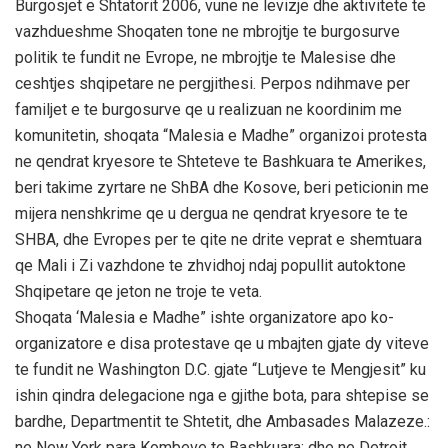
Burgosjet e Shtatorit 2006, vune ne levizje dhe aktivitete te
vazhdueshme Shoqaten tone ne mbrojtje te burgosurve
politik te fundit ne Evrope, ne mbrojtje te Malesise dhe
ceshtjes shqipetare ne pergjithesi. Perpos ndihmave per
familjet e te burgosurve qe u realizuan ne koordinim me
komunitetin, shoqata “Malesia e Madhe” organizoi protesta
ne qendrat kryesore te Shteteve te Bashkuara te Amerikes,
beri takime zyrtare ne ShBA dhe Kosove, beri peticionin me
mijera nenshkrime qe u dergua ne qendrat kryesore te te
SHBA, dhe Evropes per te qite ne drite veprat e shemtuara
qe Mali i Zi vazhdone te zhvidhoj ndaj popullit autoktone
Shqipetare qe jeton ne troje te veta.
Shoqata ‘Malesia e Madhe” ishte organizatore apo ko-
organizatore e disa protestave qe u mbajten gjate dy viteve
te fundit ne Washington D.C. gjate “Lutjeve te Mengjesit” ku
ishin qindra delegacione nga e gjithe bota, para shtepise se
bardhe, Departmentit te Shtetit, dhe Ambasades Malazeze.:
ne New York para Kombeve te Bashkuara: dhe ne Detroit