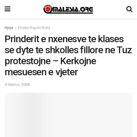
Hyrje
Etnike/Rajoni/Bota
Prinderit e nxenesve te klases
se dyte te shkolles fillore ne Tuz
protestojne – Kerkojne
mesuesen e vjeter
4 Nëntor, 2008