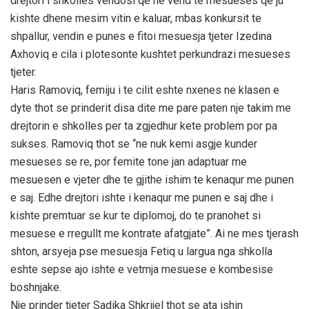
drejtori i shkolles vendosi qe ne vend te mesueses qe ju
kishte dhene mesim vitin e kaluar, mbas konkursit te
shpallur, vendin e punes e fitoi mesuesja tjeter Izedina
Axhoviq e cila i plotesonte kushtet perkundrazi mesueses
tjeter.
Haris Ramoviq, femiju i te cilit eshte nxenes ne klasen e
dyte thot se prinderit disa dite me pare paten nje takim me
drejtorin e shkolles per ta zgjedhur kete problem por pa
sukses. Ramoviq thot se “ne nuk kemi asgje kunder
mesueses se re, por femite tone jan adaptuar me
mesuesen e vjeter dhe te gjithe ishim te kenaqur me punen
e saj. Edhe drejtori ishte i kenaqur me punen e saj dhe i
kishte premtuar se kur te diplomoj, do te pranohet si
mesuese e rregullt me kontrate afatgjate”. Ai ne mes tjerash
shton, arsyeja pse mesuesja Fetiq u largua nga shkolla
eshte sepse ajo ishte e vetmja mesuese e kombesise
boshnjake.
Nje prinder tjeter Sadika Shkrijel thot se ata ishin