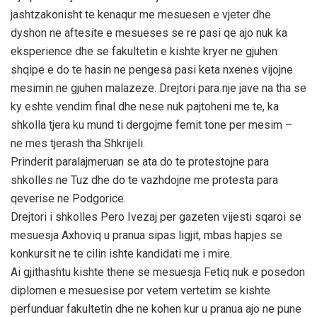
jashtzakonisht te kenaqur me mesuesen e vjeter dhe
dyshon ne aftesite e mesueses se re pasi qe ajo nuk ka
eksperience dhe se fakultetin e kishte kryer ne gjuhen
shqipe e do te hasin ne pengesa pasi keta nxenes vijojne
mesimin ne gjuhen malazeze. Drejtori para nje jave na tha se
ky eshte vendim final dhe nese nuk pajtoheni me te, ka
shkolla tjera ku mund ti dergojme femit tone per mesim –
ne mes tjerash tha Shkrijeli.
Prinderit paralajmeruan se ata do te protestojne para
shkolles ne Tuz dhe do te vazhdojne me protesta para
qeverise ne Podgorice.
Drejtori i shkolles Pero Ivezaj per gazeten vijesti sqaroi se
mesuesja Axhoviq u pranua sipas ligjit, mbas hapjes se
konkursit ne te cilin ishte kandidati me i mire.
Ai gjithashtu kishte thene se mesuesja Fetiq nuk e posedon
diplomen e mesuesise por vetem vertetim se kishte
perfunduar fakultetin dhe ne kohen kur u pranua ajo ne pune