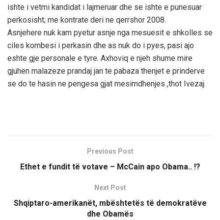
ishte i vetmi kandidat i lajmeruar dhe se ishte e punesuar
perkosisht; me kontrate deri ne qerrshor 2008.
Asnjehere nuk kam pyetur asnje nga mesuesit e shkolles se
ciles kombesi i perkasin dhe as nuk do i pyes, pasi ajo
eshte gje personale e tyre. Axhoviq e njeh shume mire
gjuhen malazeze prandaj jan te pabaza thenjet e prinderve
se do te hasin ne pengesa gjat mesimdhenjes ,thot Ivezaj.
Previous Post
Ethet e fundit të votave – McCain apo Obama.. !?
Next Post
Shqiptaro-amerikanët, mbështetës të demokratëve
dhe Obamës