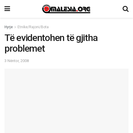
Hyrje
Etnike/Rajoni/Bota
Të evidentohen të gjitha
problemet
3 Nëntor, 2008