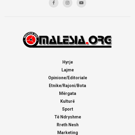
Hyrje
Lajme
Opinione/Editoriale
Etnike/Rajoni/Bota
Mërgata
Kulturë
Sport
Të Ndryshme
Rreth Nesh
Marketing