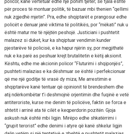
policor, kanë vertetuar edhe një pohim tjetër; se fjala është
për proces të montuar politik, të bazuar mbi thenien “qellimi
nuk zgjedhë mjetin”. Pra, edhe shqiptarët e prangosur edhe
policët e denuar janë viktima të politikës, por “mëkati” nuk u
është matur me të njëjtën peshojë. Justiciani i pushtetit
malazez si duket, kur ka shqiptuar vendimin kunder
pjestarëve të policisë, e ka hapur njërin sy, por megjithatë
nuk e ka parë as peshuar krejt brutalitetin e këtij aksionit.
Kështu, edhe me akcionin policor “Fluturimi i shqiponjës”,
pushteti malazias e ka dëshmuar se është i perfekcionuar
që me një goditje të vrasë dy miza; Me arrestimin e
shqiptarëve kanë tentuar që opinionit të brendeshem dhe
atij ndërkombëtar t’i deshmojnë orjentimin dhe fuqinë e vetë
antiteroriste, kurse me denim të policëve, faktin se forca e
shtetit i arrinë ata të cilët e keqperdorin pozitën. Gjoja
askush nuk është mbi ligjin. Mirëpo edhe shkatërrimi i
“grupit terorist” edhe denimi i atyre që kanë shkelur ligjin
dalin vetëm si një tentativë e zbehtë e pushtetit malazias