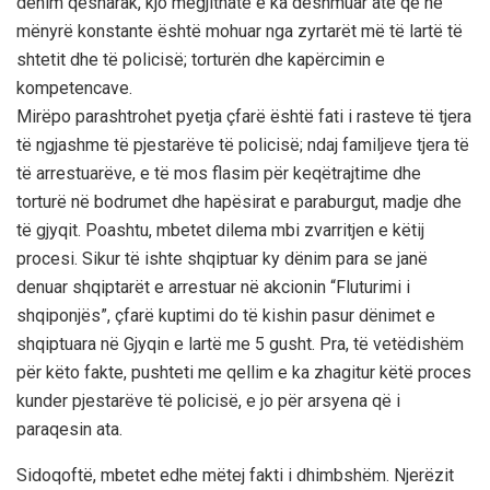
denim qesharak, kjo megjithatë e ka dëshmuar atë që në
mënyrë konstante është mohuar nga zyrtarët më të lartë të
shtetit dhe të policisë; torturën dhe kapërcimin e
kompetencave.
Mirëpo parashtrohet pyetja çfarë është fati i rasteve të tjera
të ngjashme të pjestarëve të policisë; ndaj familjeve tjera të
të arrestuarëve, e të mos flasim për keqëtrajtime dhe
torturë në bodrumet dhe hapësirat e paraburgut, madje dhe
të gjyqit. Poashtu, mbetet dilema mbi zvarritjen e këtij
procesi. Sikur të ishte shqiptuar ky dënim para se janë
denuar shqiptarët e arrestuar në akcionin “Fluturimi i
shqiponjës”, çfarë kuptimi do të kishin pasur dënimet e
shqiptuara në Gjyqin e lartë me 5 gusht. Pra, të vetëdishëm
për këto fakte, pushteti me qellim e ka zhagitur këtë proces
kunder pjestarëve të policisë, e jo për arsyena që i
paraqesin ata.
Sidoqoftë, mbetet edhe mëtej fakti i dhimbshëm. Njerëzit