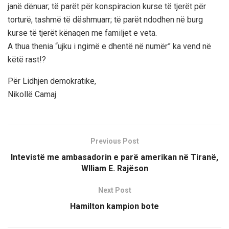
janë dënuar; të parët për konspiracion kurse të tjerët për
torturë, tashmë të dëshmuarr; të parët ndodhen në burg
kurse të tjerët kënaqen me familjet e veta.
A thua thenia “ujku i ngimë e dhentë në numër” ka vend në
këtë rast!?
Për Lidhjen demokratike,
Nikollë Camaj
Previous Post
Intevistë me ambasadorin e parë amerikan në Tiranë,
Wlliam E. Rajëson
Next Post
Hamilton kampion bote