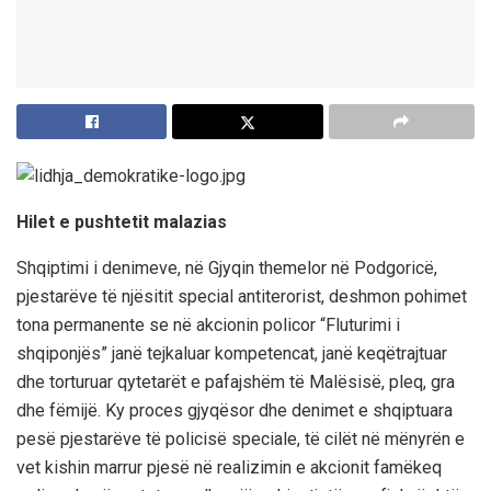
Hilet e pushtetit malazias
Shqiptimi i denimeve, në Gjyqin themelor në Podgoricë,
pjestarëve të njësitit special antiterorist, deshmon pohimet
tona permanente se në akcionin policor “Fluturimi i
shqiponjës” janë tejkaluar kompetencat, janë keqëtrajtuar
dhe torturuar qytetarët e pafajshëm të Malësisë, pleq, gra
dhe fëmijë. Ky proces gjyqësor dhe denimet e shqiptuara
pesë pjestarëve të policisë speciale, të cilët në mënyrën e
vet kishin marrur pjesë në realizimin e akcionit famëkeq