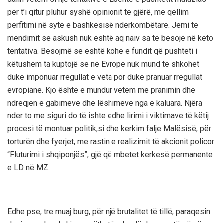
për t’i qitur pluhur syshë opinionit të gjërë, me qëllim
përfitimi në sytë e bashkësisë nderkombëtare. Jemi të
mendimit se askush nuk është aq naiv sa të besojë në këto
tentativa. Besojmë se është kohë e fundit që pushteti i
këtushëm ta kuptojë se në Evropë nuk mund të shkohet
duke imponuar rregullat e veta por duke pranuar rregullat
evropiane. Kjo është e mundur vetëm me pranimin dhe
ndreqjen e gabimeve dhe lëshimeve nga e kaluara. Njëra
nder to me siguri do të ishte edhe lirimi i viktimave të këtij
procesi të montuar politik,si dhe kerkim falje Malësisë, për
torturën dhe fyerjet, me rastin e realizimit të akcionit policor
“Fluturimi i shqiponjës”, gjë që mbetet kerkesë permanente
e LD në MZ.
Edhe pse, tre muaj burg, për një brutalitet të tillë, paraqesin