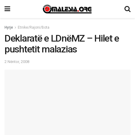
Hyrje
Etnike/Rajoni/Bota
Deklaratë e LDnëMZ – Hilet e
pushtetit malazias
2 Nëntor, 2008