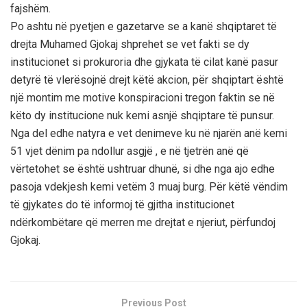
fajshëm.
Po ashtu në pyetjen e gazetarve se a kanë shqiptaret të
drejta Muhamed Gjokaj shprehet se vet fakti se dy
institucionet si prokuroria dhe gjykata të cilat kanë pasur
detyrë të vlerësojnë drejt këtë akcion, për shqiptart është
një montim me motive konspiracioni tregon faktin se në
këto dy institucione nuk kemi asnjë shqiptare të punsur.
Nga del edhe natyra e vet denimeve ku në njarën anë kemi
51 vjet dënim pa ndollur asgjë , e në tjetrën anë që
vërtetohet se është ushtruar dhunë, si dhe nga ajo edhe
pasoja vdekjesh kemi vetëm 3 muaj burg. Për këtë vëndim
të gjykates do të informoj të gjitha institucionet
ndërkombëtare që merren me drejtat e njeriut, përfundoj
Gjokaj.
Previous Post