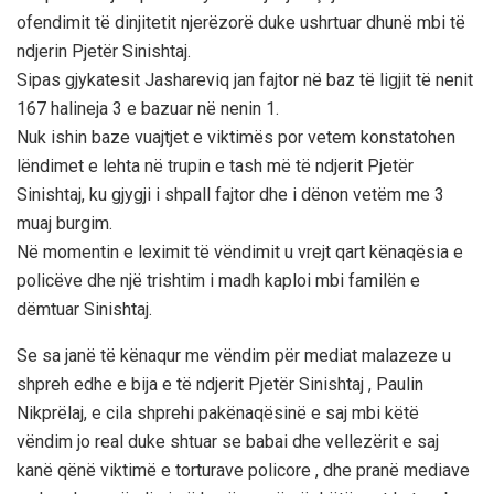
ofendimit të dinjitetit njerëzorë duke ushrtuar dhunë mbi të
ndjerin Pjetër Sinishtaj.
Sipas gjykatesit Jashareviq jan fajtor në baz të ligjit të nenit
167 halineja 3 e bazuar në nenin 1.
Nuk ishin baze vuajtjet e viktimës por vetem konstatohen
lëndimet e lehta në trupin e tash më të ndjerit Pjetër
Sinishtaj, ku gjygji i shpall fajtor dhe i dënon vetëm me 3
muaj burgim.
Në momentin e leximit të vëndimit u vrejt qart kënaqësia e
policëve dhe një trishtim i madh kaploi mbi familën e
dëmtuar Sinishtaj.
Se sa janë të kënaqur me vëndim për mediat malazeze u
shpreh edhe e bija e të ndjerit Pjetër Sinishtaj , Paulin
Nikprëlaj, e cila shprehi pakënaqësinë e saj mbi këtë
vëndim jo real duke shtuar se babai dhe vellezërit e saj
kanë qënë viktimë e torturave policore , dhe pranë mediave