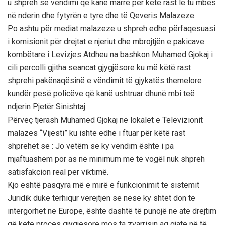
u shpreh se vëndimi që kanë marrë për këtë rast le tu mbes
në nderin dhe fytyrën e tyre dhe të Qeveris Malazeze.
Po ashtu për mediat malazeze u shpreh edhe përfaqesuasi
i komisionit për drejtat e njeriut dhe mbrojtjën e pakicave
kombëtare i Levizjes Atdheu na bashkon Muhamed Gjokaj i
cili percolli gjitha seancat gjygjësore ku më këtë rast
shprehi pakënaqësinë e vëndimit të gjykatës themelore
kundër pesë policëve që kanë ushtruar dhunë mbi teë
ndjerin Pjetër Sinishtaj.
Përveç tjerash Muhamed Gjokaj në lokalet e Televizionit
malazes “Vijesti” ku ishte edhe i ftuar për këtë rast
shprehet se : Jo vetëm se ky vendim është i pa
mjaftuashem por as në minimum më të vogël nuk shpreh
satisfakcion real per viktimë.
Kjo është pasqyra më e mirë e funkcionimit të sistemit
Juridik duke tërhiqur vërejtjen se nëse ky shtet don të
intergorhet në Europe, është dashtë të punojë në atë drejtim
që këtë proces gjygjësorë mos ta zvarrisin aq gjatë në të