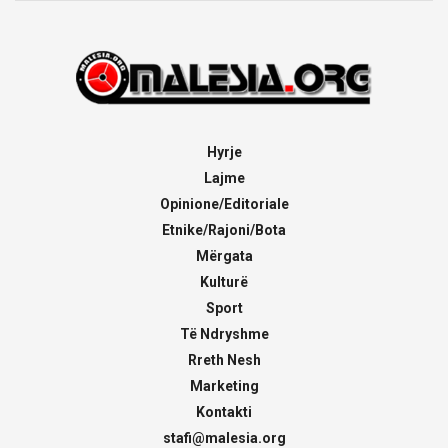
Hyrje
Lajme
Opinione/Editoriale
Etnike/Rajoni/Bota
Mërgata
Kulturë
Sport
Të Ndryshme
Rreth Nesh
Marketing
Kontakti
stafi@malesia.org