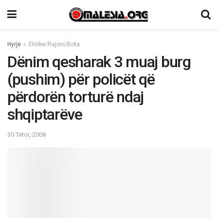
Hyrje
Etnike/Rajoni/Bota
Dënim qesharak 3 muaj burg
(pushim) për policët që
përdorën torturë ndaj
shqiptarëve
30 Tetor, 2008