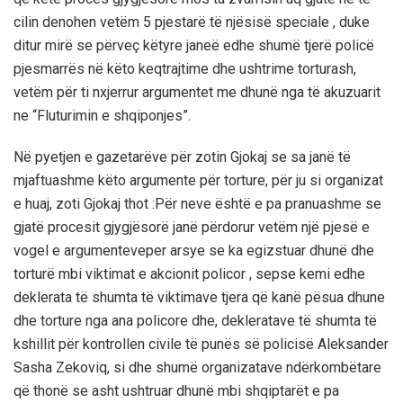
cilin denohen vetëm 5 pjestarë të njësisë speciale , duke
ditur mirë se përveç këtyre janeë edhe shumë tjerë policë
pjesmarrës në këto keqtrajtime dhe ushtrime torturash,
vetëm për ti nxjerrur argumentet me dhunë nga të akuzuarit
ne “Fluturimin e shqiponjes”.
Në pyetjen e gazetarëve për zotin Gjokaj se sa janë të
mjaftuashme këto argumente për torture, për ju si organizat
e huaj, zoti Gjokaj thot :Për neve është e pa pranuashme se
gjatë procesit gjygjësorë janë përdorur vetëm një pjesë e
vogel e argumenteveper arsye se ka egizstuar dhunë dhe
torturë mbi viktimat e akcionit policor , sepse kemi edhe
deklerata të shumta të viktimave tjera që kanë pësua dhune
dhe torture nga ana policore dhe, dekleratave të shumta të
kshillit për kontrollen civile të punës së policisë Aleksander
Sasha Zekoviq, si dhe shumë organizatave ndërkombëtare
që thonë se asht ushtruar dhunë mbi shqiptarët e pa