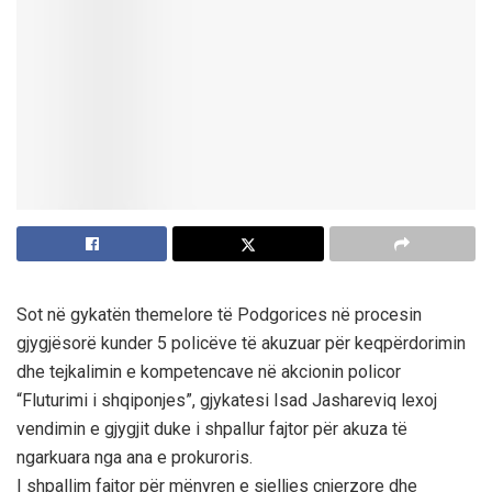
Sot në gykatën themelore të Podgorices në procesin
gjygjësorë kunder 5 policëve të akuzuar për keqpërdorimin
dhe tejkalimin e kompetencave në akcionin policor
“Fluturimi i shqiponjes”, gjykatesi Isad Jashareviq lexoj
vendimin e gjygjit duke i shpallur fajtor për akuza të
ngarkuara nga ana e prokuroris.
I shpallim fajtor për mënyren e sjelljes çnjerzore dhe