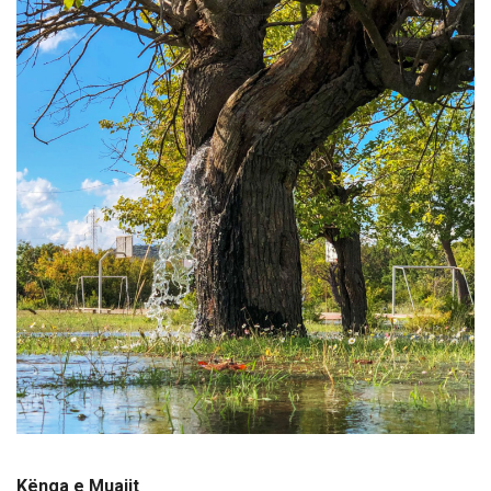
Kënga e Muajit