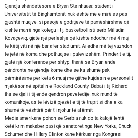
Gjendja shëndetësore e Bryan Steinhauer, student i
Universitetit të Binghamtonit, nuk është më e mirë as pas
gjashtë muajve, si pasojë e goditjeve të pamëshirshme që
kishte marrë nga kolegu i tij, basketbollisti serb Milladin
Kovaçeviq, gjatë një përleshje që kishte ndodhur më 4 maj
të këtij viti në një bar afër stadiumit. Ai edhe më tej vazhdon
të jetë në koma dhe pothuajse i palëvizshëm. Prindërit e tij,
gjatë një konference për shtyp, thanë se Bryan ende
qëndronte në gjendje kome dhe se ka shumë pak
përmirësime për këta 6 muaj me gjithë kujdesin e personelit
mjekësor në spitalin e Rockland County. Babai i tij Richard
tha se djali i tij ende qëndron pavetëdije, nuk mund të
komunikojë, as të lëvizë pjesët e tij të trupit si dhe e ka
shumë të vështirë për t’i njohur të afërmit.
Media amerikane pohon se Serbia nuk do ta kalojë lehtë
këtë krim makaber pasi që senatorët nga New Yorku, Chuck
Schumer dhe Hillary Clinton kanë kërkuar nga Kongresi