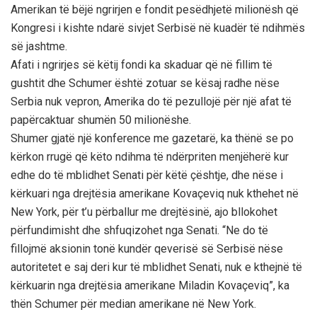
Amerikan të bëjë ngrirjen e fondit pesëdhjetë milionësh që
Kongresi i kishte ndarë sivjet Serbisë në kuadër të ndihmës
së jashtme.
Afati i ngrirjes së këtij fondi ka skaduar që në fillim të
gushtit dhe Schumer është zotuar se kësaj radhe nëse
Serbia nuk vepron, Amerika do të pezullojë për një afat të
papërcaktuar shumën 50 milionëshe.
Shumer gjatë një konference me gazetarë, ka thënë se po
kërkon rrugë që këto ndihma të ndërpriten menjëherë kur
edhe do të mblidhet Senati për këtë çështje, dhe nëse i
kërkuari nga drejtësia amerikane Kovaçeviq nuk kthehet në
New York, për t’u përballur me drejtësinë, ajo bllokohet
përfundimisht dhe shfuqizohet nga Senati. “Ne do të
fillojmë aksionin tonë kundër qeverisë së Serbisë nëse
autoritetet e saj deri kur të mblidhet Senati, nuk e kthejnë të
kërkuarin nga drejtësia amerikane Miladin Kovaçeviq”, ka
thën Schumer për median amerikane në New York.