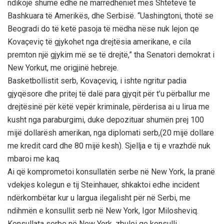
ndikojë shumë edhe në marrëdhëniet mes Shteteve të
Bashkuara të Amerikës, dhe Serbisë. “Uashingtoni, thotë se
Beogradi do të ketë pasoja të mëdha nëse nuk lejon qe
Kovaçeviç të gjykohet nga drejtësia amerikane, e cila
premton një gjykim më se të drejtë,” tha Senatori demokrat i
New Yorkut, me origjinë hebreje.
Basketbollistit serb, Kovaçeviq, i ishte ngritur padia
gjyqësore dhe pritej të dalë para gjyqit për t’u përballur me
drejtësinë për këtë vepër kriminale, përderisa ai u lirua me
kusht nga paraburgimi, duke depozituar shumën prej 100
mijë dollarësh amerikan, nga diplomati serb,(20 mijë dollare
me kredit card dhe 80 mijë kesh). Sjellja e tij e vrazhdë nuk
mbaroi me kaq.
Ai që komprometoi konsullatën serbe në New York, la pranë
vdekjes kolegun e tij Steinhauer, shkaktoi edhe incident
ndërkombëtar kur u largua ilegalisht për në Serbi, me
ndihmën e konsullit serb në New York, Igor Milosheviq.
Konsullata serbe në New York, zbuloi qe konsulli