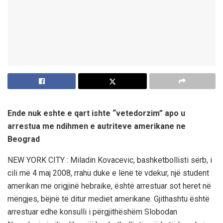
Ende nuk eshte e qart ishte “vetedorzim” apo u
arrestua me ndihmen e autriteve amerikane ne
Beograd
NEW YORK CITY : Miladin Kovacevic, bashketbollisti sërb, i
cili më 4 maj 2008, rrahu duke e lënë të vdekur, një student
amerikan me origjinë hebraike, është arrestuar sot heret në
mëngjes, bëjnë të ditur mediet amerikane. Gjithashtu është
arrestuar edhe konsulli i përgjithëshëm Slobodan