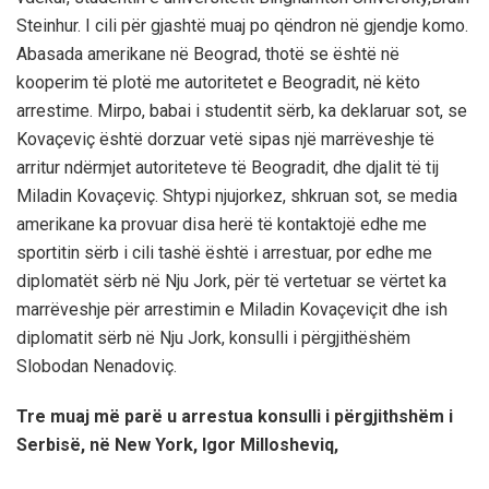
Steinhur. I cili për gjashtë muaj po qëndron në gjendje komo.
Abasada amerikane në Beograd, thotë se është në
kooperim të plotë me autoritetet e Beogradit, në këto
arrestime. Mirpo, babai i studentit sërb, ka deklaruar sot, se
Kovaçeviç është dorzuar vetë sipas një marrëveshje të
arritur ndërmjet autoriteteve të Beogradit, dhe djalit të tij
Miladin Kovaçeviç. Shtypi njujorkez, shkruan sot, se media
amerikane ka provuar disa herë të kontaktojë edhe me
sportitin sërb i cili tashë është i arrestuar, por edhe me
diplomatët sërb në Nju Jork, për të vertetuar se vërtet ka
marrëveshje për arrestimin e Miladin Kovaçeviçit dhe ish
diplomatit sërb në Nju Jork, konsulli i përgjithëshëm
Slobodan Nenadoviç.
Tre muaj më parë u arrestua konsulli i përgjithshëm i
Serbisë, në New York, Igor Millosheviq,