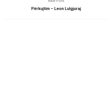
Next Post
Përkujtim – Leon Lulgjuraj