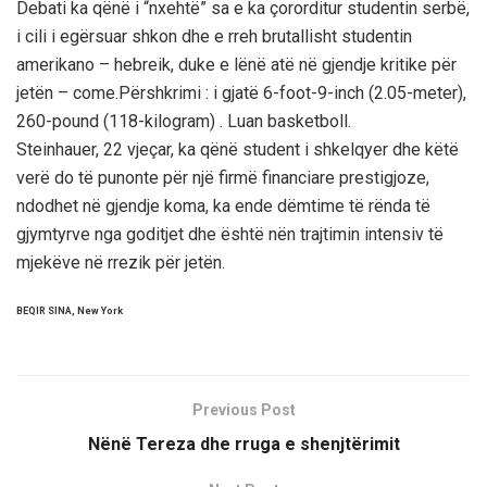
Debati ka qënë i “nxehtë” sa e ka çororditur studentin serbë,
i cili i egërsuar shkon dhe e rreh brutallisht studentin
amerikano – hebreik, duke e lënë atë në gjendje kritike për
jetën – come.Përshkrimi : i gjatë 6-foot-9-inch (2.05-meter),
260-pound (118-kilogram) . Luan basketboll.
Steinhauer, 22 vjeçar, ka qënë student i shkelqyer dhe këtë
verë do të punonte për një firmë financiare prestigjoze,
ndodhet në gjendje koma, ka ende dëmtime të rënda të
gjymtyrve nga goditjet dhe është nën trajtimin intensiv të
mjekëve në rrezik për jetën.
BEQIR SINA, New York
Previous Post
Nënë Tereza dhe rruga e shenjtërimit