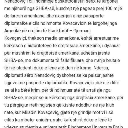
Nenadoviç i cili ndihmojë basketbollistin sërb, të largohej
me njëherë nga SHBA-së, kundrejt një pagese prej 100 mijë
dollarësh amerikane, dhe nxjerrjen e një pasaporte
diplomtaike e cila ndihmonte Kovacevicin të largohej nga
Amerikë në drejtim të Frankfurtit – Gjermani.
Kovaçeviçi, thekson media amerikane, është arrestuar me
kërkesën e autoriteteve të drejtësisë amerikane, i dyshuar
për mashtrim të drejtësisë amerikane, udhëtim jashtë
SHBA-së, me dokumenta të fallsifikuara, dhe rrahje brutale
të një studenti duke e lënë atë deri në komo. Ndërsa,
diplomati sërb Nenadoviç dyshohet se ka paisur jashtë
ligjeve me pasportë diplomatike Kovaçeviçin, duke e ditur
se ai ka bërë krim, për të ndihmuar atë të arratisje nga
SHBA-së, meqënse ai kërkohej nga drejtësia amerikane, për
t’u përgjigjur rreth ngjarjes që kishte ndodhur në një klub
nate, kur Miladin Kovaçeviç, gjatë një grindje motivi i së
cilës ka mbetur enigëm, rrahu kafëshirit duke e lënë të
vdekur, studentin e universitetit Binghamton University,Brain