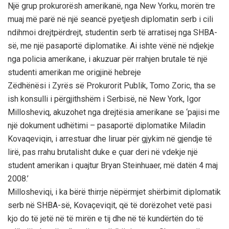
Një grup prokurorësh amerikanë, nga New Yorku, morën tre
muaj më parë në një seancë pyetjesh diplomatin serb i cili
ndihmoi drejtpërdrejt, studentin serb të arratisej nga SHBA-
së, me një pasaportë diplomatike. Ai ishte vënë në ndjekje
nga policia amerikane, i akuzuar për rrahjen brutale të një
studenti amerikan me origjinë hebreje
Zëdhënësi i Zyrës së Prokurorit Publik, Tomo Zoric, tha se
ish konsulli i përgjithshëm i Serbisë, në New York, Igor
Millosheviq, akuzohet nga drejtësia amerikane se ‘pajisi me
një dokument udhëtimi – pasaportë diplomatike Miladin
Kovaqeviqin, i arrestuar dhe liruar për gjykim në gjendje të
lirë, pas rrahu brutalisht duke e çuar deri në vdekje një
student amerikan i quajtur Bryan Steinhuaer, më datën 4 maj
2008.’
Millosheviqi, i ka bërë thirrje nëpërmjet shërbimit diplomatik
serb në SHBA-së, Kovaçeviqit, që të dorëzohet vetë pasi
kjo do të jetë në të mirën e tij dhe në të kundërtën do të