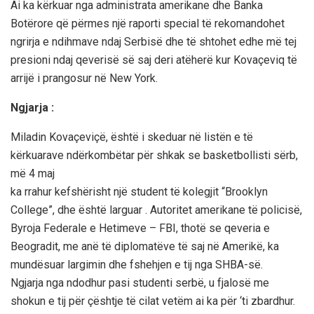
Ai ka kërkuar nga administrata amerikane dhe Banka
Botërore që përmes një raporti special të rekomandohet
ngrirja e ndihmave ndaj Serbisë dhe të shtohet edhe më tej
presioni ndaj qeverisë së saj deri atëherë kur Kovaçeviq të
arrijë i prangosur në New York.
Ngjarja :
Miladin Kovaçeviçë, është i skeduar në listën e të
kërkuarave ndërkombëtar për shkak se basketbollisti sërb,
më 4 maj
ka rrahur kefshërisht një student të kolegjit “Brooklyn
College”, dhe është larguar . Autoritet amerikane të policisë,
Byroja Federale e Hetimeve – FBI, thotë se qeveria e
Beogradit, me anë të diplomatëve të saj në Amerikë, ka
mundësuar largimin dhe fshehjen e tij nga SHBA-së.
Ngjarja nga ndodhur pasi studenti serbë, u fjalosë me
shokun e tij për çështje të cilat vetëm ai ka për ‘ti zbardhur.