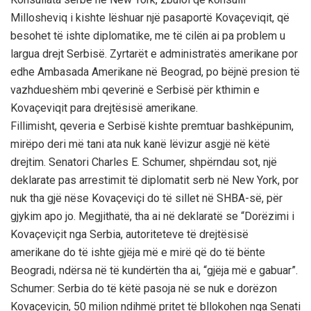
Millosheviq i kishte lëshuar një pasaportë Kovaçeviqit, që
besohet të ishte diplomatike, me të cilën ai pa problem u
largua drejt Serbisë. Zyrtarët e administratës amerikane por
edhe Ambasada Amerikane në Beograd, po bëjnë presion të
vazhdueshëm mbi qeverinë e Serbisë për kthimin e
Kovaçeviqit para drejtësisë amerikane.
Fillimisht, qeveria e Serbisë kishte premtuar bashkëpunim,
mirëpo deri më tani ata nuk kanë lëvizur asgjë në këtë
drejtim. Senatori Charles E. Schumer, shpërndau sot, një
deklarate pas arrestimit të diplomatit serb në New York, por
nuk tha gjë nëse Kovaçeviçi do të sillet në SHBA-së, për
gjykim apo jo. Megjithatë, tha ai në deklaratë se “Dorëzimi i
Kovaçeviçit nga Serbia, autoriteteve të drejtësisë
amerikane do të ishte gjëja më e mirë që do të bënte
Beogradi, ndërsa në të kundërtën tha ai, “gjëja më e gabuar”.
Schumer: Serbia do të këtë pasoja në se nuk e dorëzon
Kovaçeviçin, 50 milion ndihmë pritet të bllokohen nga Senati