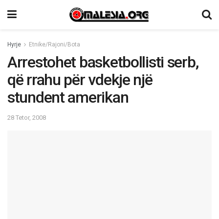
Hyrje
Etnike/Rajoni/Bota
Arrestohet basketbollisti serb,
që rrahu për vdekje një
stundent amerikan
28 Tetor, 2008