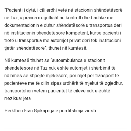
“Pacienti i dytë, i cili erdhi vetë në stacionin shëndetësorë
në Tuz, u pranua rregullisht në kontroll dhe bashkë me
dokumentacionin e duhur shëndetësorë u transportua deri
në institucionin shëndetësorë kompetent, kurse pacienti i
tretë u transportua me automjet privat deri tek institucioni
tjetër shëndetësorë”, thuhet në kumtesë.
Në kumtesë thuhet se “autoambulanca e stacionit
shëndetësorë në Tuz nuk është automjet i shërbimit të
ndihmës së shpejtë mjekësore, por mjet për transport të
pacientëve me të cilin sipas urdhërit të mjekut të zgjedhur,
transportohen vetëm pacientët të cilëve nuk u është
rrezikuar jeta.
Përktheu Fran Gjokaj nga e përditshmja viesti.