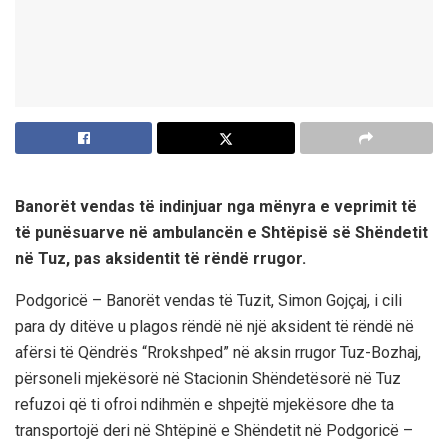
Banorët vendas të indinjuar nga mënyra e veprimit të
të punësuarve në ambulancën e Shtëpisë së Shëndetit
në Tuz, pas aksidentit të rëndë rrugor.
Podgoricë – Banorët vendas të Tuzit, Simon Gojçaj, i cili
para dy ditëve u plagos rëndë në një aksident të rëndë në
afërsi të Qëndrës “Rrokshped” në aksin rrugor Tuz-Bozhaj,
përsoneli mjekësorë në Stacionin Shëndetësorë në Tuz
refuzoi që ti ofroi ndihmën e shpejtë mjekësore dhe ta
transportojë deri në Shtëpinë e Shëndetit në Podgoricë –