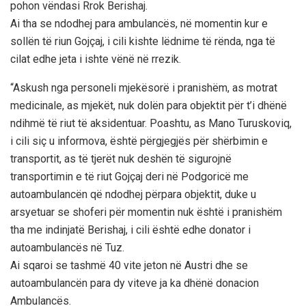
pohon vëndasi Rrok Berishaj.
Ai tha se ndodhej para ambulancës, në momentin kur e
sollën të riun Gojçaj, i cili kishte lëdnime të rënda, nga të
cilat edhe jeta i ishte vënë në rrezik.
“Askush nga personeli mjekësorë i pranishëm, as motrat
medicinale, as mjekët, nuk dolën para objektit për t’i dhënë
ndihmë të riut të aksidentuar. Poashtu, as Mano Turuskoviq,
i cili siç u informova, është përgjegjës për shërbimin e
transportit, as të tjerët nuk deshën të sigurojnë
transportimin e të riut Gojçaj deri në Podgoricë me
autoambulancën që ndodhej përpara objektit, duke u
arsyetuar se shoferi për momentin nuk është i pranishëm
tha me indinjatë Berishaj, i cili është edhe donator i
autoambulancës në Tuz.
Ai sqaroi se tashmë 40 vite jeton në Austri dhe se
autoambulancën para dy viteve ja ka dhënë donacion
Ambulancës.