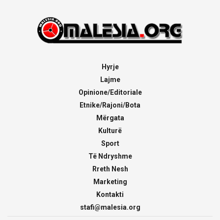
Hyrje
Lajme
Opinione/Editoriale
Etnike/Rajoni/Bota
Mërgata
Kulturë
Sport
Të Ndryshme
Rreth Nesh
Marketing
Kontakti
stafi@malesia.org