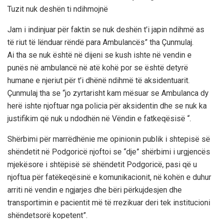
Tuzit nuk deshën ti ndihmojnë
Jam i indinjuar për faktin se nuk deshën t’i japin ndihmë as
të riut të lënduar rëndë para Ambulancës” tha Çunmulaj.
Ai tha se nuk është në dijeni se kush ishte në vendin e
punës në ambulancë në atë kohë por se është detyrë
humane e njeriut për t’i dhënë ndihmë të aksidentuarit.
Çunmulaj tha se “jo zyrtarisht kam mësuar se Ambulanca dy
herë ishte njoftuar nga policia për aksidentin dhe se nuk ka
justifikim që nuk u ndodhën në Vëndin e fatkeqësisë “.
Shërbimi për marrëdhënie me opinionin publik i shtepisë së
shëndetit në Podgoricë njoftoi se “dje” shërbimi i urgjencës
mjekësore i shtëpisë së shëndetit Podgoricë, pasi që u
njoftua për fatëkeqësinë e komunikacionit, në kohën e duhur
arriti në vendin e ngjarjes dhe bëri përkujdesjen dhe
transportimin e pacientit më të rrezikuar deri tek institucioni
shëndetsorë kopetent”.