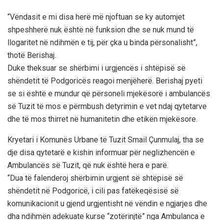
“Vëndasit e mi disa herë më njoftuan se ky automjet
shpeshherë nuk është në funksion dhe se nuk mund të
llogaritet në ndihmën e tij, për çka u binda përsonalisht”,
thotë Berishaj.
Duke theksuar se shërbimi i urgjencës i shtëpisë së
shëndetit të Podgoricës reagoi menjëherë. Berishaj pyeti
se si është e mundur që përsoneli mjekësorë i ambulancës
së Tuzit të mos e përmbush detyrimin e vet ndaj qytetarve
dhe të mos thirret në humanitetin dhe etikën mjekësore.
Kryetari i Komunës Urbane të Tuzit Smail Çunmulaj, tha se
dje disa qytetarë e kishin informuar për neglizhencën e
Ambulancës së Tuzit, që nuk është hera e parë.
“Dua të falenderoj shërbimin urgjent së shtëpisë së
shëndetit në Podgoricë, i cili pas fatëkeqësisë së
komunikacionit u gjend urgjentisht në vëndin e ngjarjes dhe
dha ndihmën adekuate kurse “zotërinjtë” nga Ambulanca e