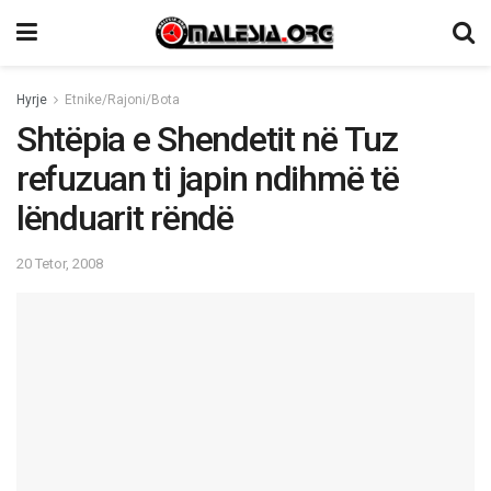
Hyrje
Etnike/Rajoni/Bota
Shtëpia e Shendetit në Tuz
refuzuan ti japin ndihmë të
lënduarit rëndë
20 Tetor, 2008