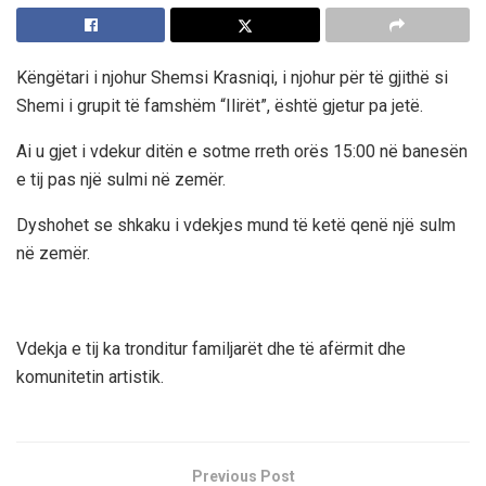
Këngëtari i njohur Shemsi Krasniqi, i njohur për të gjithë si
Shemi i grupit të famshëm “Ilirët”, është gjetur pa jetë.
Ai u gjet i vdekur ditën e sotme rreth orës 15:00 në banesën
e tij pas një sulmi në zemër.
Dyshohet se shkaku i vdekjes mund të ketë qenë një sulm
në zemër.
Vdekja e tij ka tronditur familjarët dhe të afërmit dhe
komunitetin artistik.
Previous Post