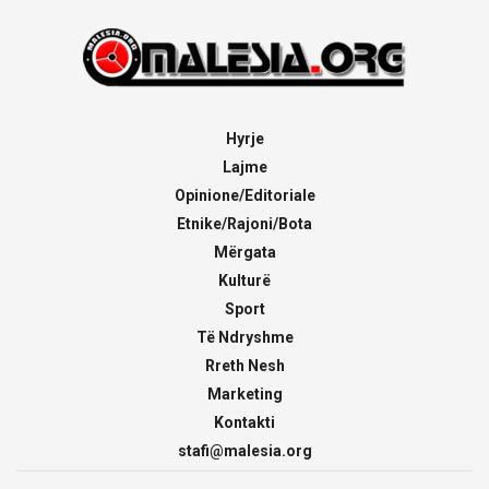
Hyrje
Lajme
Opinione/Editoriale
Etnike/Rajoni/Bota
Mërgata
Kulturë
Sport
Të Ndryshme
Rreth Nesh
Marketing
Kontakti
stafi@malesia.org