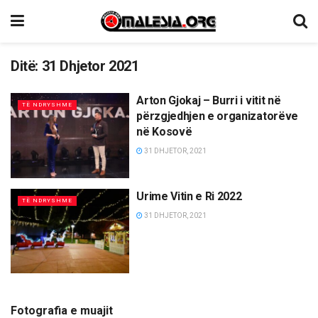
Ditë:
31 Dhjetor 2021
Arton Gjokaj – Burri i vitit në
TË NDRYSHME
përzgjedhjen e organizatorëve
në Kosovë
31 DHJETOR, 2021
Urime Vitin e Ri 2022
TË NDRYSHME
31 DHJETOR, 2021
Fotografia e muajit