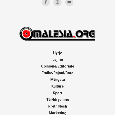
Hyrje
Lajme
Opinione/Editoriale
Etnike/Rajoni/Bota
Mërgata
Kulturë
Sport
Të Ndryshme
Rreth Nesh
Marketing