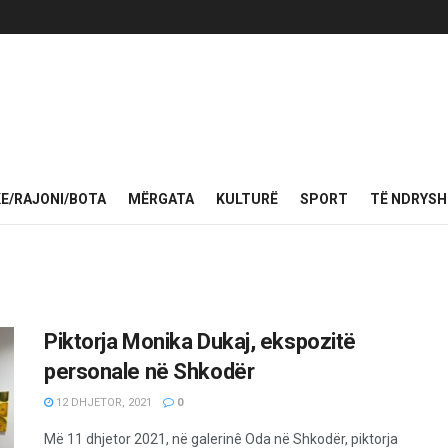
KE/RAJONI/BOTA
MËRGATA
KULTURË
SPORT
TË NDRYS
Piktorja Monika Dukaj, ekspozitë
personale në Shkodër
12 DHJETOR, 2021
0
Më 11 dhjetor 2021, në galerinê Oda në Shkodër, piktorja