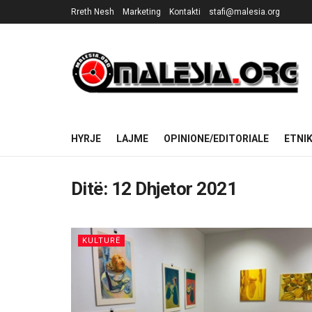
Rreth Nesh
Marketing
Kontakti
stafi@malesia.org
HYRJE
LAJME
OPINIONE/EDITORIALE
ETNI
Ditë:
12 Dhjetor 2021
KULTURË