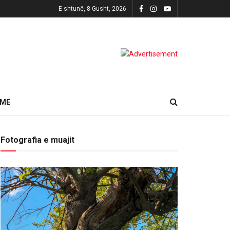
E shtunë, 8 Gusht, 2026
HME
Fotografia e muajit