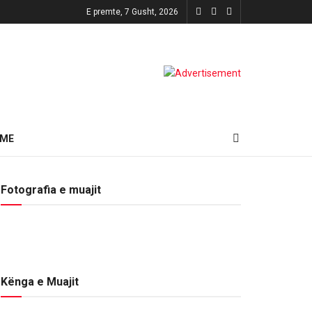
E premte, 7 Gusht, 2026
HME
Fotografia e muajit
Kënga e Muajit