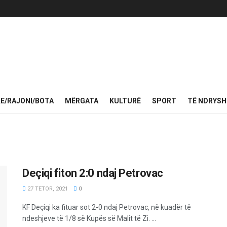
KE/RAJONI/BOTA
MËRGATA
KULTURË
SPORT
TË NDRYS
Deçiqi fiton 2:0 ndaj Petrovac
27 TETOR, 2021
0
KF Deçiqi ka fituar sot 2-0 ndaj Petrovac, në kuadër të
ndeshjeve të 1/8 së Kupës së Malit të Zi. ...