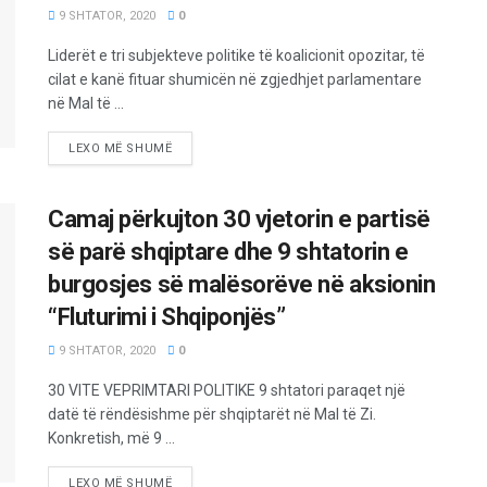
9 SHTATOR, 2020
0
Liderët e tri subjekteve politike të koalicionit opozitar, të
cilat e kanë fituar shumicën në zgjedhjet parlamentare
në Mal të ...
LEXO MË SHUMË
Camaj përkujton 30 vjetorin e partisë
së parë shqiptare dhe 9 shtatorin e
burgosjes së malësorëve në aksionin
“Fluturimi i Shqiponjës”
9 SHTATOR, 2020
0
30 VITE VEPRIMTARI POLITIKE 9 shtatori paraqet një
datë të rëndësishme për shqiptarët në Mal të Zi.
Konkretish, më 9 ...
LEXO MË SHUMË