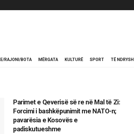
KE/RAJONI/BOTA
MËRGATA
KULTURË
SPORT
TË NDRYS
Parimet e Qeverisë së re në Mal të Zi:
Forcimi i bashkëpunimit me NATO-n;
pavarësia e Kosovës e
padiskutueshme