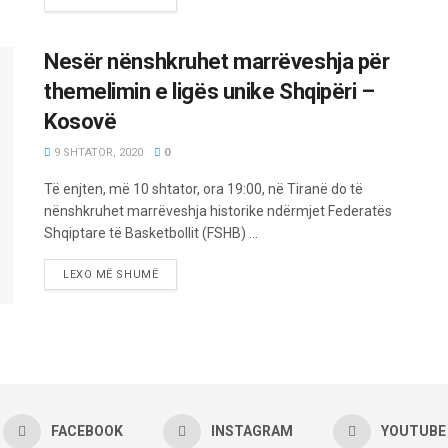
Nesër nënshkruhet marrëveshja për
themelimin e ligës unike Shqipëri –
Kosovë
9 SHTATOR, 2020
0
Të enjten, më 10 shtator, ora 19:00, në Tiranë do të
nënshkruhet marrëveshja historike ndërmjet Federatës
Shqiptare të Basketbollit (FSHB) ...
LEXO MË SHUMË
FACEBOOK
INSTAGRAM
YOUTUBE