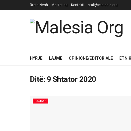
Rreth Nesh
Marketing
Kontakti
stafi@malesia.org
HYRJE
LAJME
OPINIONE/EDITORIALE
ETNI
Ditë:
9 Shtator 2020
LAJME