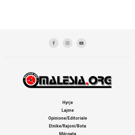
Hyrje
Lajme
Opinione/Editoriale
Etnike/Rajoni/Bota
Mërgata