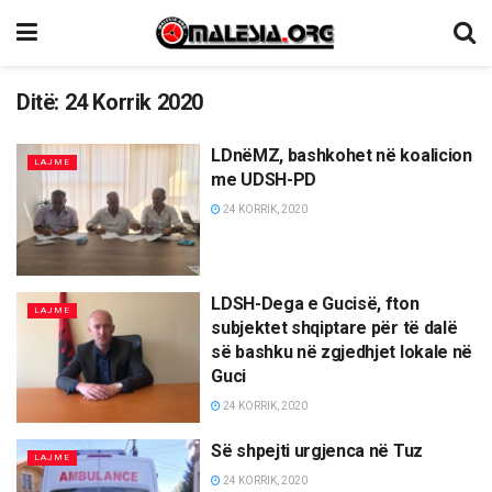
Ditë:
24 Korrik 2020
LDnëMZ, bashkohet në koalicion
LAJME
me UDSH-PD
24 KORRIK, 2020
LDSH-Dega e Gucisë, fton
LAJME
subjektet shqiptare për të dalë
së bashku në zgjedhjet lokale në
Guci
24 KORRIK, 2020
Së shpejti urgjenca në Tuz
LAJME
24 KORRIK, 2020