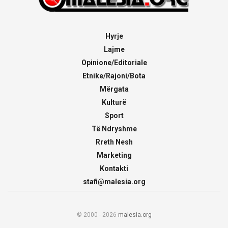
Hyrje
Lajme
Opinione/Editoriale
Etnike/Rajoni/Bota
Mërgata
Kulturë
Sport
Të Ndryshme
Rreth Nesh
Marketing
Kontakti
stafi@malesia.org
© 2000 - 2026
malesia.org