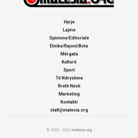
Hyrje
Lajme
Opinione/Editoriale
Etnike/Rajoni/Bota
Mërgata
Kulturë
Sport
Të Ndryshme
Rreth Nesh
Marketing
Kontakti
stafi@malesia.org
© 2000 - 2026
malesia.org