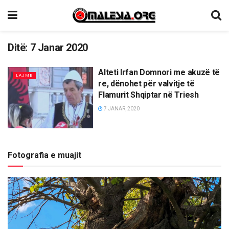
Ditë:
7 Janar 2020
Alteti Irfan Domnori me akuzë të
LAJME
re, dënohet për valvitje të
Flamurit Shqiptar në Triesh
7 JANAR, 2020
Fotografia e muajit