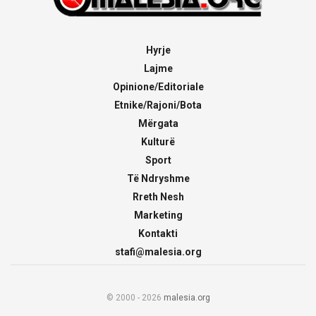
Hyrje
Lajme
Opinione/Editoriale
Etnike/Rajoni/Bota
Mërgata
Kulturë
Sport
Të Ndryshme
Rreth Nesh
Marketing
Kontakti
stafi@malesia.org
© 2000 - 2026
malesia.org