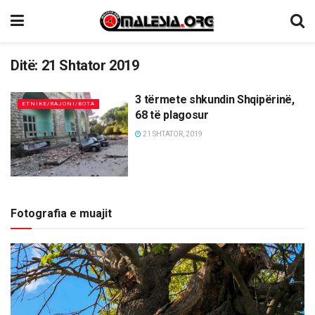
Ditë:
21 Shtator 2019
3 tërmete shkundin Shqipërinë,
ETNIKE/RAJONI/BOTA
68 të plagosur
21 SHTATOR, 2019
Fotografia e muajit