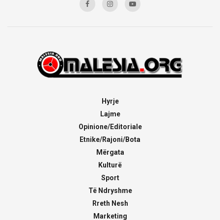
Hyrje
Lajme
Opinione/Editoriale
Etnike/Rajoni/Bota
Mërgata
Kulturë
Sport
Të Ndryshme
Rreth Nesh
Marketing