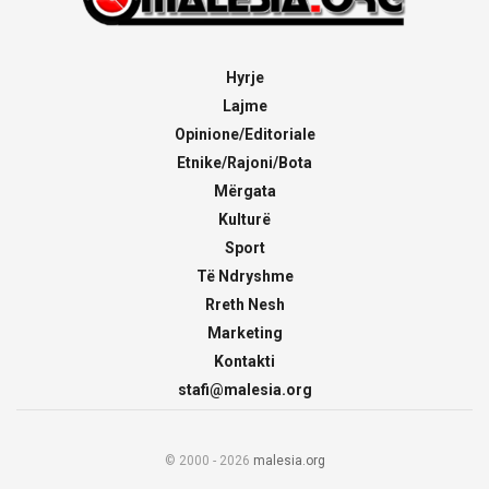
Hyrje
Lajme
Opinione/Editoriale
Etnike/Rajoni/Bota
Mërgata
Kulturë
Sport
Të Ndryshme
Rreth Nesh
Marketing
Kontakti
stafi@malesia.org
© 2000 - 2026
malesia.org