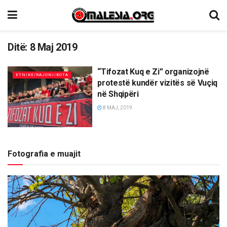
Ditë:
8 Maj 2019
“Tifozat Kuq e Zi” organizojnë
ETNIKE/RAJONI/BOTA
protestë kundër vizitës së Vuçiq
në Shqipëri
8 MAJ, 2019
Fotografia e muajit